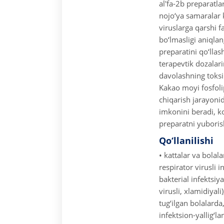
al'fa-2b preparatl
nojo‘ya samaralar k
viruslarga qarshi fa
bo‘lmasligi aniql
preparatini qo‘llas
terapevtik dozalari
davolashning toksi
Kakao moyi fosfoli
chiqarish jarayonid
imkonini beradi, k
preparatni yuborish
Qo‘llanilishi
• kattalar va bolal
respirator virusli 
bakterial infektsiy
virusli, xlamidiyali)
tug‘ilgan bolalard
infektsion-yallig‘lan