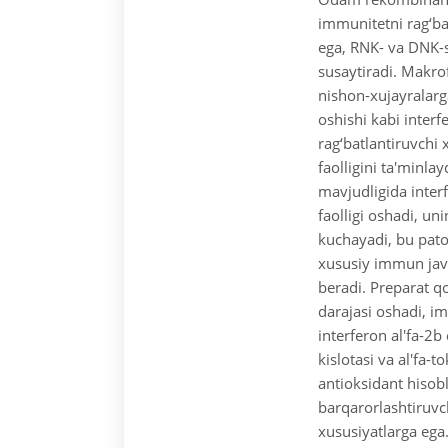
immunitetni rag‘bat
ega, RNK- va DNK-s
susaytiradi. Makrof
nishon-xujayralarga
oshishi kabi interf
rag‘batlantiruvchi 
faolligini ta'minlay
mavjudligida interf
faolligi oshadi, un
kuchayadi, bu pat
xususiy immun javo
beradi. Preparat q
darajasi oshadi, i
interferon al'fa-2b
kislotasi va al'fa-t
antioksidant hisob
barqarorlashtiruvc
xususiyatlarga ega