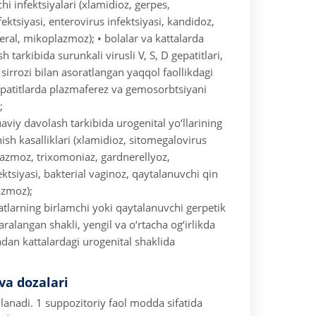
hi infektsiyalari (xlamidioz, gerpes,
ektsiyasi, enterovirus infektsiyasi, kandidoz,
eral, mikoplazmoz);
• bolalar va kattalarda
tarkibida surunkali virusli V, S, D gepatitlari,
sirrozi bilan asoratlangan yaqqol faollikdagi
gepatitlarda plazmaferez va gemosorbtsiyani
;
aviy davolash tarkibida urogenital yo‘llarining
anish kasalliklari (xlamidioz, sitomegalovirus
plazmoz, trixomoniaz, gardnerellyoz,
ktsiyasi, bakterial vaginoz, qaytalanuvchi qin
azmoz);
avatlarning birlamchi yoki qaytalanuvchi gerpetik
aralangan shakli, yengil va o‘rtacha og‘irlikda
adan kattalardagi urogenital shaklida
 va dozalari
llanadi. 1 suppozitoriy faol modda sifatida