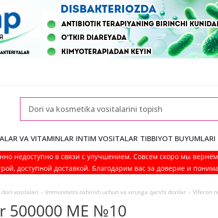
ALAR VA VITAMINLAR
INTIM VOSITALAR
TIBBIYOT BUYUMLARI
нно недоступно в связи с улучшением. Совсем скоро мы вернё
рой, доступной доставкой. Благодарим вас за доверие и поним
dori vositalari
-
Immunitetni oshirish uchun va virusga qarshi dorilar
-
Viferon r
lar 500000 МЕ №10