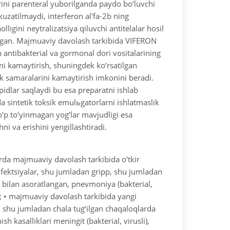
arini parenteral yuborilganda paydo bo‘luvchi
uzatilmaydi, interferon al'fa-2b ning
olligini neytralizatsiya qiluvchi antitelalar hosil
angan. Majmuaviy davolash tarkibida VIFERON
h antibakterial va gormonal dori vositalarining
ni kamaytirish, shuningdek ko‘rsatilgan
k samaralarini kamaytirish imkonini beradi.
pidlar saqlaydi bu esa preparatni ishlab
a sintetik toksik emulьgatorlarni ishlatmaslik
o‘p to‘yinmagan yog‘lar mavjudligi esa
ni va erishini yengillashtiradi.
arda majmuaviy davolash tarkibida o‘tkir
infektsiyalar, shu jumladan gripp, shu jumladan
a bilan asoratlangan, pnevmoniya (bakterial,
;
• majmuaviy davolash tarkibida yangi
a, shu jumladan chala tug‘ilgan chaqaloqlarda
ish kasalliklari meningit (bakterial, virusli),