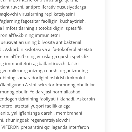
lantiruvchi, antiproliferativ xususiyatlarga
aqlovchi viruslarning replikatsiyasini
aglarning fagotsitar faolligini kuchaytirish,
 limfotsitlarning sitotoksikligini spetsifik
eron al'fa-2b ning immunitetni
xususiyatlari uning bilvosita antibakterial
di.
Askorbin kislotasi va al'fa-tokoferol atsetati
eron al'fa-2b ning viruslarga qarshi spetsifik
ing immunitetni rag‘batlantiruvchi ta'siri
ogen mikroorganizmga qarshi organizmning
bining samaradorligini oshirish imkonini
o‘llanilganda A sinf sekretor immunoglobulinlar
mmunoglobulin Ye darajasi normallashadi,
 endogen tizimining faoliyati tiklanadi. Askorbin
okoferol atsetati yuqori faollikka ega
lanib, yallig‘lanishga qarshi, membranani
hi, shuningdek regeneratsiyalovchi
. VIFERON preparatini qo‘llaganda interferon