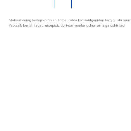
Mahsulotning tashqi ko'rinishi fotosuratda ko'rsatilganidan farq qilishi mu
Yetkazib berish faqat retseptsiz dori-darmonlar uchun amalga oshiriladi