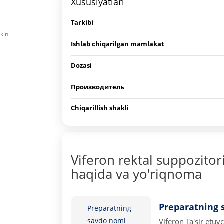
Xususiyatlari
Tarkibi
mkin
Ishlab chiqarilgan mamlakat
Dozasi
Производитель
Chiqarillish shakli
Viferon rektal suppozito
haqida va yo'riqnoma
Preparatning 
Preparatning
savdo nomi
Viferon
Ta'sir etuv