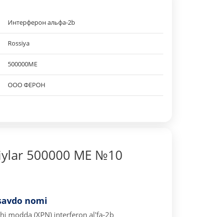
Интерферон альфа-2b
Rossiya
500000МЕ
ООО ФЕРОН
riylar 500000 МЕ №10
savdo nomi
chi modda (XPN) interferon al'fa-2b