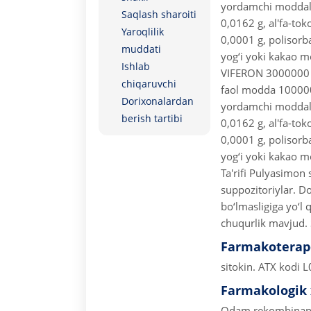
yordamchi moddalar
Saqlash sharoiti
0,0162 g, al'fa-toko
Yaroqlilik
0,0001 g, polisorb
muddati
yog‘i yoki kakao m
Ishlab
VIFERON 3000000 X
chiqaruvchi
faol modda 100000
Dorixonalardan
yordamchi moddalar
berish tartibi
0,0162 g, al'fa-toko
0,0001 g, polisorb
yog‘i yoki kakao m
Ta'rifi Pulyasimon 
suppozitoriylar. Do
bo‘lmasligiga yo‘l
chuqurlik mavjud.
Farmakoterape
sitokin.
ATX kodi 
Farmakologik 
Odam rekombinant a