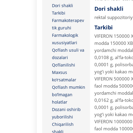
Dori shakli
Dori shakli
Tarkibi
rektal suppozitoriy
Farmakoterapev
Tarkibi
tik guruhi
Farmakologik
VIFERON 150000 XB 
xususiyatlari
modda 150000 XB o
Qo‘llash usuli va
yordamchi moddalar
0,0108 g, al'fa-toko
dozalari
0,0001 g, polisorb
Qo‘llanilishi
yog‘i yoki kakao m
Maxsus
VIFERON 500000 XB 
ko‘rsatmalar
faol modda 500000
Qo‘llash mumkin
yordamchi moddalar
bo‘lmagan
0,0162 g, al'fa-toko
holatlar
0,0001 g, polisorb
Dozani oshirib
yog‘i yoki kakao m
yuborilishi
VIFERON 1000000 X
Chiqarilish
faol modda 100000
shakli