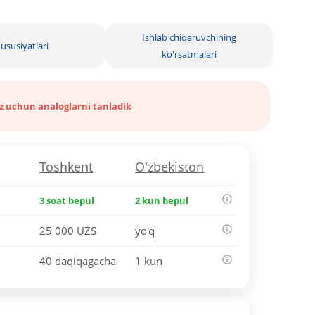
Ishlab chiqaruvchining
ususiyatlari
ko'rsatmalari
iz uchun analoglarni tanladik
Toshkent
O'zbekiston
3 soat bepul
2 kun bepul
25 000 UZS
yo'q
40 daqiqagacha
1 kun