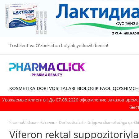
Toshkent va O‘zbekiston bo‘ylab yetkazib berish!
KOSMETIKA
DORI VOSITALARI
BIOLOGIK FAOL QO’SHIMCH
Уважаемые клиенты! До 07.08.2026 оформление заказов време
быст
PharmaClick.uz
-
Каталог
-
Dori vositalari
-
Gripp va shamollashga qarshi 
Viferon rektal suppozitoriy