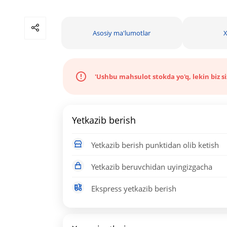
Asosiy ma'lumotlar
X
'Ushbu mahsulot stokda yo'q, lekin biz s
Yetkazib berish
Yetkazib berish punktidan olib ketish
Yetkazib beruvchidan uyingizgacha
Ekspress yetkazib berish