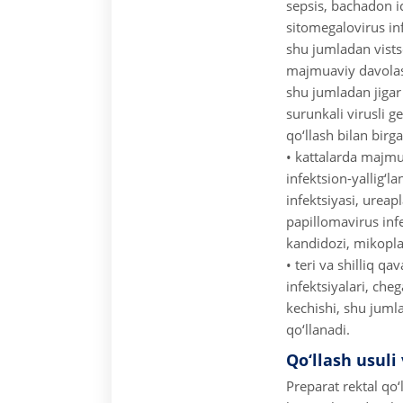
sepsis, bachadon ic
sitomegalovirus inf
shu jumladan vists
majmuaviy davolash 
shu jumladan jigar 
surunkali virusli 
qo‘llash bilan birga
• kattalarda majmu
infektsion-yallig‘l
infektsiyasi, urea
papillomavirus infe
kandidozi, mikopl
• teri va shilliq q
infektsiyalari, cheg
kechishi, shu juml
qo‘llanadi.
Qo‘llash usuli
Preparat rektal qo‘