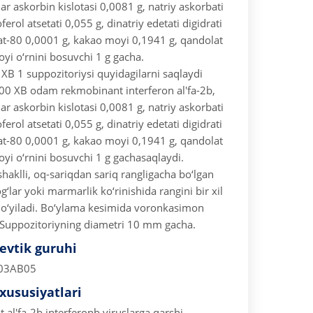
 askorbin kislotasi 0,0081 g, natriy askorbati
ferol atsetati 0,055 g, dinatriy edetati digidrati
at-80 0,0001 g, kakao moyi 0,1941 g, qandolat
oyi o‘rnini bosuvchi 1 g gacha.
B 1 suppozitoriysi quyidagilarni saqlaydi
0 XB odam rekmobinant interferon al'fa-2b,
 askorbin kislotasi 0,0081 g, natriy askorbati
ferol atsetati 0,055 g, dinatriy edetati digidrati
at-80 0,0001 g, kakao moyi 0,1941 g, qandolat
oyi o‘rnini bosuvchi 1 g gachasaqlaydi.
shaklli, oq-sariqdan sariq rangligacha bo‘lgan
g‘lar yoki marmarlik ko‘rinishida rangini bir xil
 qo‘yiladi. Bo‘ylama kesimida voronkasimon
 Suppozitoriyning diametri 10 mm gacha.
vtik guruhi
L03AB05
xususiyatlari
l'fa-2b interferonb viruslarga qarshi,