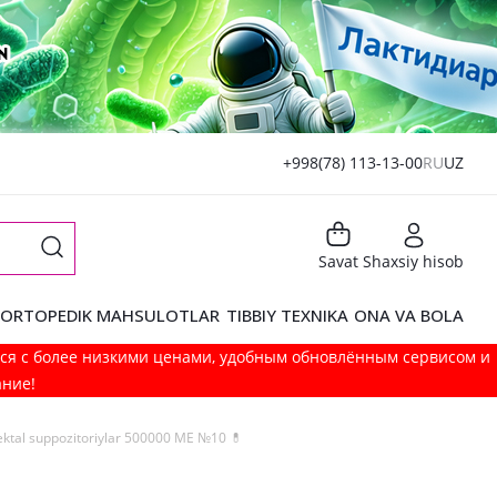
+998(78) 113-13-00
RU
UZ
Savat
Shaxsiy hisob
ORTOPEDIK MAHSULOTLAR
TIBBIY TEXNIKA
ONA VA BOLA
мся с более низкими ценами, удобным обновлённым сервисом и
ание!
ektal suppozitoriylar 500000 МЕ №10 💊