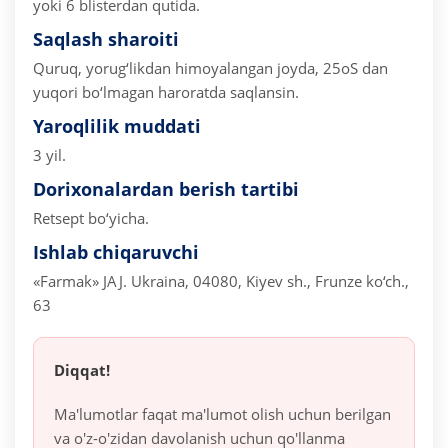
yoki 6 blisterdan qutida.
Saqlash sharoiti
Quruq, yorug‘likdan himoyalangan joyda, 25oS dan
yuqori bo‘lmagan haroratda saqlansin.
Yaroqlilik muddati
3 yil.
Dorixonalardan berish tartibi
Retsept bo‘yicha.
Ishlab chiqaruvchi
«Farmak» JAJ.
Ukraina, 04080, Kiyev sh., Frunze ko‘ch.,
63
Diqqat!
Ma'lumotlar faqat ma'lumot olish uchun berilgan
va o'z-o'zidan davolanish uchun qo'llanma