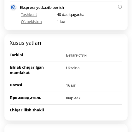
Ekspress yetkazib berish
Toshkent
40 daqiqagacha
O'zbekiston
1 kun
Xususiyatlari
Tarkibi
Бетагистин
Ishlab chiqarilgan
Ukraina
mamlakat
Dozasi
16 мг
Производитель
Фармак
Chiqarillish shakli