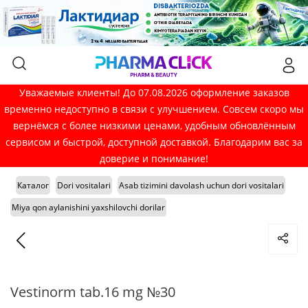
Уважаемые клиенты! До 07.08.2026 оформление заказов
временно недоступно в связи с улучшением. Совсем скоро мы
вернёмся с более низкими ценами, удобным обновлённым
сервисом и быстрой, доступной доставкой. Благодарим вас за
доверие и понимание!
Каталог
Dori vositalari
Asab tizimini davolash uchun dori vositalari
Miya qon aylanishini yaxshilovchi dorilar
Vestinorm tab.16 mg №30