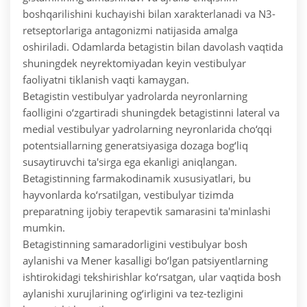
boshqarilishini kuchayishi bilan xarakterlanadi va N3-
retseptorlariga antagonizmi natijasida amalga
oshiriladi. Odamlarda betagistin bilan davolash vaqtida
shuningdek neyrektomiyadan keyin vestibulyar
faoliyatni tiklanish vaqti kamaygan.
Betagistin vestibulyar yadrolarda neyronlarning
faolligini o‘zgartiradi shuningdek betagistinni lateral va
medial vestibulyar yadrolarning neyronlarida cho‘qqi
potentsiallarning generatsiyasiga dozaga bog‘liq
susaytiruvchi ta'sirga ega ekanligi aniqlangan.
Betagistinning farmakodinamik xususiyatlari, bu
hayvonlarda ko‘rsatilgan, vestibulyar tizimda
preparatning ijobiy terapevtik samarasini ta'minlashi
mumkin.
Betagistinning samaradorligini vestibulyar bosh
aylanishi va Mener kasalligi bo‘lgan patsiyentlarning
ishtirokidagi tekshirishlar ko‘rsatgan, ular vaqtida bosh
aylanishi xurujlarining og‘irligini va tez-tezligini