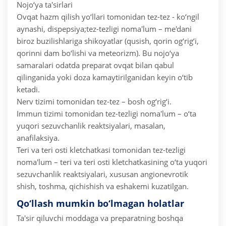
Nojo‘ya ta'sirlari
Ovqat hazm qilish yo‘llari tomonidan tez-tez - ko‘ngil
aynashi, dispepsiya;tez-tezligi noma'lum – me'dani
biroz buzilishlariga shikoyatlar (qusish, qorin og‘rig‘i,
qorinni dam bo‘lishi va meteorizm). Bu nojo‘ya
samaralari odatda preparat ovqat bilan qabul
qilinganida yoki doza kamaytirilganidan keyin o‘tib
ketadi.
Nerv tizimi tomonidan tez-tez – bosh og‘rig‘i.
Immun tizimi tomonidan tez-tezligi noma'lum – o‘ta
yuqori sezuvchanlik reaktsiyalari, masalan,
anafilaksiya.
Teri va teri osti kletchatkasi tomonidan tez-tezligi
noma'lum – teri va teri osti kletchatkasining o‘ta yuqori
sezuvchanlik reaktsiyalari, xususan angionevrotik
shish, toshma, qichishish va eshakemi kuzatilgan.
Qo‘llash mumkin bo‘lmagan holatlar
Ta'sir qiluvchi moddaga va preparatning boshqa