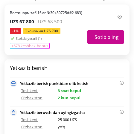
Вестинорм таб.16мг №30 (80725##2 683)
UZS
67 800
UZS
68 500
-
1
%
Экономия
UZS
700
Sotib oling
Stokda yetarli (1)
+678 keshbek-bonus
Yetkazib berish
Yetkazib berish punktidan olib ketish
Toshkent
3 soat bepul
O'zbekiston
2 kun bepul
Yetkazib beruvchidan uyingizgacha
Toshkent
25 000 UZS
O'zbekiston
yo'q