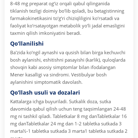
8-48 mg preparat og‘iz orqali qabul qilinganida
tiklanish tezligi doimiy bo‘lib qoladi, bu betagistinning
farmakokinetikasini to‘g‘ri chiziqliligini ko‘rsatadi va
faoliyat ko‘rsatayotgan metabolik yo‘li jadal emasligini
taxmin qilish imkoniyatini beradi.
Qo‘llanilishi
Ba'zida ko‘ngil aynashi va qusish bilan birga kechuvchi
bosh aylanishi, eshitishni pasayishi (karlik), quloqlarda
shovqin kabi asosiy simptomlar bilan ifodalangan
Mener kasalligi va sindromi.
Vestibulyar bosh
aylanishini simptomatik davolash.
Qo‘llash usuli va dozalari
Kattalarga ichga buyuriladi. Sutkalik doza, sutka
davomida qabul qilish uchun teng taqsimlangan 24-48
mg ni tashkil qiladi.
Tabletkalar 8 mg danTabletkalar 16
mg danTabletkalar 24 mg dan
1-2 tabletka sutkada 3
marta½-1 tabletka sutkada 3 marta1 tabletka sutkada 2