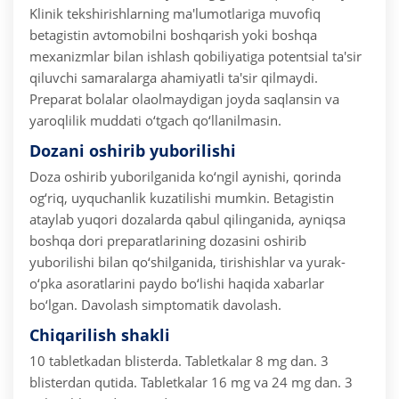
Klinik tekshirishlarning ma'lumotlariga muvofiq
betagistin avtomobilni boshqarish yoki boshqa
mexanizmlar bilan ishlash qobiliyatiga potentsial ta'sir
qiluvchi samaralarga ahamiyatli ta'sir qilmaydi.
Preparat bolalar olaolmaydigan joyda saqlansin va
yaroqlilik muddati o‘tgach qo‘llanilmasin.
Dozani oshirib yuborilishi
Doza oshirib yuborilganida ko‘ngil aynishi, qorinda
og‘riq, uyquchanlik kuzatilishi mumkin. Betagistin
ataylab yuqori dozalarda qabul qilinganida, ayniqsa
boshqa dori preparatlarining dozasini oshirib
yuborilishi bilan qo‘shilganida, tirishishlar va yurak-
o‘pka asoratlarini paydo bo‘lishi haqida xabarlar
bo‘lgan.
Davolash simptomatik davolash.
Chiqarilish shakli
10 tabletkadan blisterda. Tabletkalar 8 mg dan. 3
blisterdan qutida.
Tabletkalar 16 mg va 24 mg dan. 3