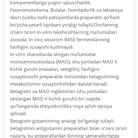
komponentlariga yuqori sezuvchanlik.
Feoxromotsitoma. Bolalar, homiladorlik va laktatsiya
davri (ushbu toifa patsiyentlarda preparatni qo‘llash
bo‘yicha yetarli tajribani yo‘qligi tufayli).
Dorilarning
o‘zaro ta'siri
In vitro tekshirishlarning ma'lumotlari
asosida, in vivo sitoxrom R450 fermentlarining
faolligini susayishi kutilmaydi.
In vitro sharoitlarda olingan ma'lumotlar
monoaminooksidaza (MAO), shu jumladan MAO V
kichik guruhi (masalan, selegilin), faolligini
susaytiruvchi preparatlar tomonidan betagistinning
metabolizmini susaytirilishidan dalolat beradi.
Betagistin va MAO ingibitorlari (shu jumladan
tanlangan MAO V kichik guruhi) bir vaqtda
qo‘llanganida ehtiyotkorlikka rioya qilish tavsiya
qilinadi.
Betagistin gistaminning analogi bo‘lganligi tufayli,
betagistinni antigistamin preparatlari bilan o‘zaro ta'siri
nazariy, bu preparatlardan birining samaradorligiga