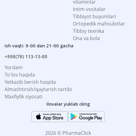
vitaminlar
Intim vositalar
Tibbiyot buyumlari
Ortopedik mahsulotlar
Tibbiy texnika
Ona va bola
Ish vaqti: 9-00 dan 21-00 gacha
+998(78) 113-13-00
Yordam
To'lov haqida
Yetkazib berish haqida
Almashtirish/qaytarish tartibi
Maxfiylik siyosati
Ilovalar yuklab oling
2026 © PharmaClick