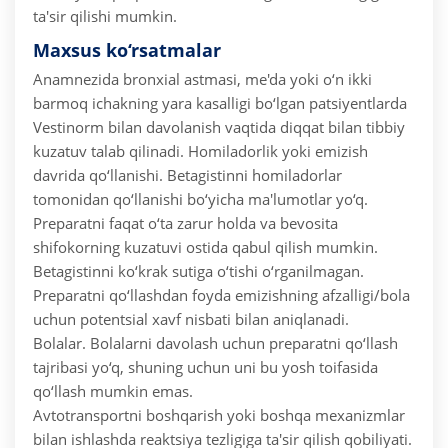
ta'sir qilishi mumkin.
Maxsus ko‘rsatmalar
Anamnezida bronxial astmasi, me'da yoki o‘n ikki
barmoq ichakning yara kasalligi bo‘lgan patsiyentlarda
Vestinorm bilan davolanish vaqtida diqqat bilan tibbiy
kuzatuv talab qilinadi.
Homiladorlik yoki emizish
davrida qo‘llanishi. Betagistinni homiladorlar
tomonidan qo‘llanishi bo‘yicha ma'lumotlar yo‘q.
Preparatni faqat o‘ta zarur holda va bevosita
shifokorning kuzatuvi ostida qabul qilish mumkin.
Betagistinni ko‘krak sutiga o‘tishi o‘rganilmagan.
Preparatni qo‘llashdan foyda emizishning afzalligi/bola
uchun potentsial xavf nisbati bilan aniqlanadi.
Bolalar. Bolalarni davolash uchun preparatni qo‘llash
tajribasi yo‘q, shuning uchun uni bu yosh toifasida
qo‘llash mumkin emas.
Avtotransportni boshqarish yoki boshqa mexanizmlar
bilan ishlashda reaktsiya tezligiga ta'sir qilish qobiliyati.