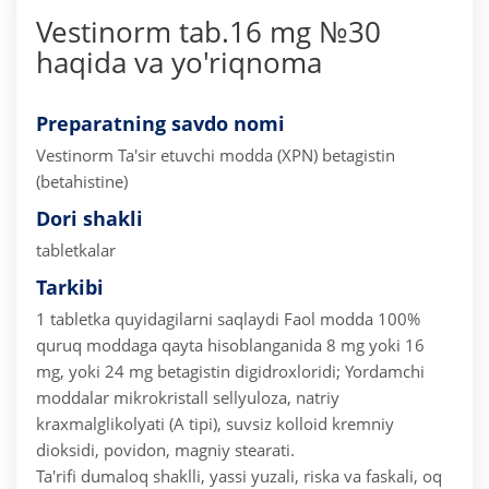
Vestinorm tab.16 mg №30
haqida va yo'riqnoma
Preparatning savdo nomi
Vestinorm
Ta'sir etuvchi modda (XPN) betagistin
(betahistine)
Dori shakli
tabletkalar
Tarkibi
1 tabletka quyidagilarni saqlaydi
Faol modda 100%
quruq moddaga qayta hisoblanganida 8 mg yoki 16
mg, yoki 24 mg betagistin digidroxloridi;
Yordamchi
moddalar mikrokristall sellyuloza, natriy
kraxmalglikolyati (A tipi), suvsiz kolloid kremniy
dioksidi, povidon, magniy stearati.
Ta'rifi dumaloq shaklli, yassi yuzali, riska va faskali, oq