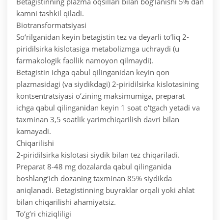
Betagistinning plazma oqsillari bilan bog‘lanishi 5% dan
kamni tashkil qiladi.
Biotransformatsiyasi
So‘rilganidan keyin betagistin tez va deyarli to‘liq 2-
piridilsirka kislotasiga metabolizmga uchraydi (u
farmakologik faollik namoyon qilmaydi).
Betagistin ichga qabul qilinganidan keyin qon
plazmasidagi (va siydikdagi) 2-piridilsirka kislotasining
kontsentratsiyasi o‘zining maksimumiga, preparat
ichga qabul qilinganidan keyin 1 soat o‘tgach yetadi va
taxminan 3,5 soatlik yarimchiqarilish davri bilan
kamayadi.
Chiqarilishi
2-piridilsirka kislotasi siydik bilan tez chiqariladi.
Preparat 8-48 mg dozalarda qabul qilinganida
boshlang‘ich dozaning taxminan 85% siydikda
aniqlanadi. Betagistinning buyraklar orqali yoki ahlat
bilan chiqarilishi ahamiyatsiz.
To‘g‘ri chiziqliligi