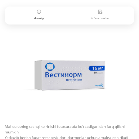
Asosiy
Ko'rsatmalar
Mahsulotning tashqi ko'rinishi fotosuratda ko'rsatilganidan farq qilishi
mumkin
Yetkazib berish faqat retseptsiz dori-darmonlar uchun amalga oshiriladi