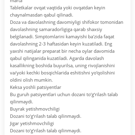
marta
Tabletkalar ovqat vaqtida yoki ovqatdan keyin
chaynalmasdan qabul qilinadi.
Doza va davolashning davomiyligi shifokor tomonidan
davolashning samaradorligiga qarab shaxsiy
belgilanadi. Simptomlarini kamayishi ba'zida faqat
davolashning 2-3 haftasidan keyin kuzatiladi. Eng
yaxshi natijalar preparat bir necha oylar davomida
qabul qilinganida kuzatiladi. Agarda davolash
kasallikning boshida buyurilsa, uning rivojlanishini
va/yoki kechki bosqichlarida eshitishni yo‘qolishini
oldini olish mumkin.
Keksa yoshli patsiyentlar
Bu guruh patsiyentlari uchun dozani to‘g‘rilash talab
qilinmaydi.
Buyrak yetishmovchiligi
Dozani to‘g‘rilash talab qilinmaydi.
Jigar yetishmovchiligi
Dozani to‘g‘rilash talab qilinmaydi.