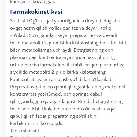
kamayishi kuzatilgan.
Farmakokinetikasi
So‘rilishi
Og‘iz orqali yuborilganidan keyin betagistin
ovqat hazm qilish yo‘llaridan tez va deyarli to‘liq
so‘riladi. So‘rilganidan keyin preparat tez va deyarli
to‘liq metaboliti 2-piridilsirka kislotasining hosil bo‘lishi
bilan metabolizmga uchraydi. Betagistinning qon
plazmasidagi kontsentratsiyasi juda past.
Shuning
uchun barcha farmakokinetik tahlillar qon plazmasi va
siydikda metaboliti 2-piridilsirka kislotasining
kontsentratsiyasini aniqlash yo‘li bilan o‘tkaziladi.
Preparat ovqat bilan qabul qilinganida uning maksimal
kontsentratsiyasi (Smax), och qoringa qabul
qilinganidagiga qaraganda past. Bunda betagistinning
to‘liq so‘rilishi ikkala hollarda ham o‘xshash, ovqat
qabul qilish faqat preparatning so‘rilishini
kechiktirishini ko‘rsatadi.
Taqsimlanishi