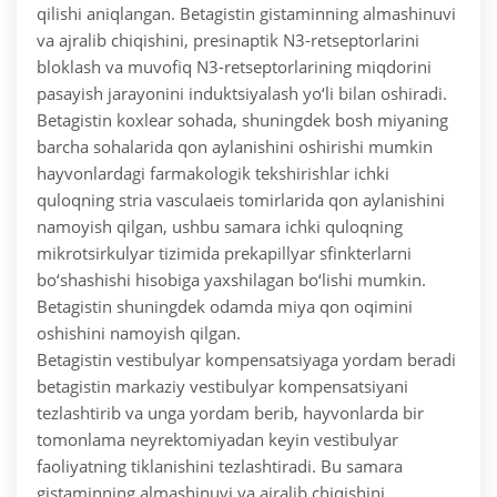
qilishi aniqlangan. Betagistin gistaminning almashinuvi
va ajralib chiqishini, presinaptik N3-retseptorlarini
bloklash va muvofiq N3-retseptorlarining miqdorini
pasayish jarayonini induktsiyalash yo‘li bilan oshiradi.
Betagistin koxlear sohada, shuningdek bosh miyaning
barcha sohalarida qon aylanishini oshirishi mumkin
hayvonlardagi farmakologik tekshirishlar ichki
quloqning stria vasculaeis tomirlarida qon aylanishini
namoyish qilgan, ushbu samara ichki quloqning
mikrotsirkulyar tizimida prekapillyar sfinkterlarni
bo‘shashishi hisobiga yaxshilagan bo‘lishi mumkin.
Betagistin shuningdek odamda miya qon oqimini
oshishini namoyish qilgan.
Betagistin vestibulyar kompensatsiyaga yordam beradi
betagistin markaziy vestibulyar kompensatsiyani
tezlashtirib va unga yordam berib, hayvonlarda bir
tomonlama neyrektomiyadan keyin vestibulyar
faoliyatning tiklanishini tezlashtiradi. Bu samara
gistaminning almashinuvi va ajralib chiqishini