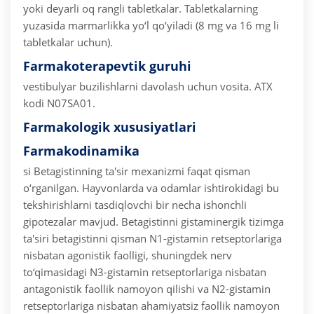
yoki deyarli oq rangli tabletkalar. Tabletkalarning
yuzasida marmarlikka yo‘l qo‘yiladi (8 mg va 16 mg li
tabletkalar uchun).
Farmakoterapevtik guruhi
vestibulyar buzilishlarni davolash uchun vosita.
ATX
kodi N07SA01.
Farmakologik xususiyatlari
Farmakodinamika
si
Betagistinning ta'sir mexanizmi faqat qisman
o‘rganilgan. Hayvonlarda va odamlar ishtirokidagi bu
tekshirishlarni tasdiqlovchi bir necha ishonchli
gipotezalar mavjud.
Betagistinni gistaminergik tizimga
ta'siri betagistinni qisman N1-gistamin retseptorlariga
nisbatan agonistik faolligi, shuningdek nerv
to‘qimasidagi N3-gistamin retseptorlariga nisbatan
antagonistik faollik namoyon qilishi va N2-gistamin
retseptorlariga nisbatan ahamiyatsiz faollik namoyon