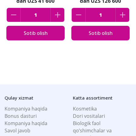
dan
UZS 41 600
dan
UZS 126 600
Sotib olish
Sotib olish
Qulay xizmat
Katta assortiment
Kompaniya haqida
Kosmetika
Bonus dasturi
Dori vositalari
Kompaniya haqida
Biologik faol
Savol javob
qo’shimchalar va