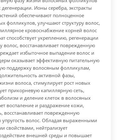
ивную фазу жизни волосяных фолликулов
х дегенерации. Ионы серебра, экстракты
астений обеспечивают полноценное
ых фолликулов, улучшают структуру волос,
пиллярное кровоснабжение корней волос
рат способствует укреплению, регенерации
ту волос, восстанавливает поврежденную
упреждает избыточное выпадение волос и
ерм оказывает эффективную питательную
ую поддержку волосяным фолликулам,
должительность активной фазы,
жизни волоса, стимулирует рост новых
рует прикорневую капиллярную сеть,
аболизм и деление клеток в волосяных
ает воспаление и раздражение кожи,
ть, восстанавливает поврежденную
 и упругость волос. Обладая выраженными
и свойствами, нейтрализует
здействие внешней среды и повышает