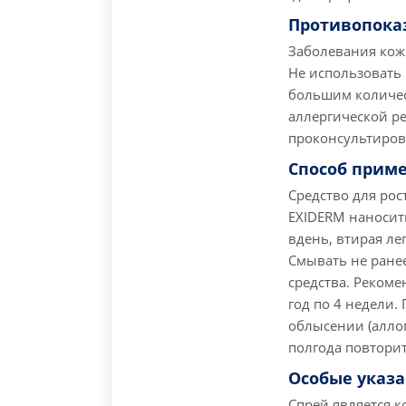
Противопока
Заболевания кож
Не использовать 
большим количес
аллергической р
проконсультирова
Способ прим
Средство для рос
EXIDERM наносить
вдень, втирая л
Смывать не ранее
средства. Рекоме
год по 4 недели.
облысении (аллопе
полгода повторит
Особые указ
Спрей является к