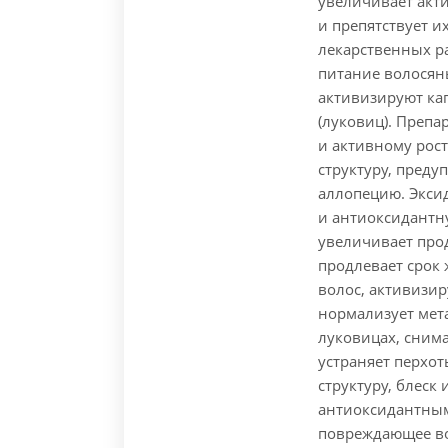
увеличивает акт
и препятствует и
лекарственных р
питание волосян
активизируют ка
(луковиц). Препа
и активному рос
структуру, пред
аллопецию.
Эксид
и антиоксидантн
увеличивает про
продлевает срок 
волос, активизи
нормализует мет
луковицах, сним
устраняет перхо
структуру, блеск
антиоксидантным
повреждающее во