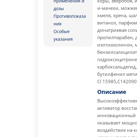
коры, зверобоя, 
применения и
и-мачехи, можже
дозы
хмеля, хрена, ша
Противопоказа
витанол, парфюм
ния
динатриевая сол
Особые
пропилпарабен, 
указания
изотиазолинон, 
бензилсалицилат,
гидроксицитроне
карбоксальдегид,
бутилфенил мети
CI 15985,С142090
Описание
Высокоэффективн
активатор восста
инновационный б
оказывает мощно
воздействие на 