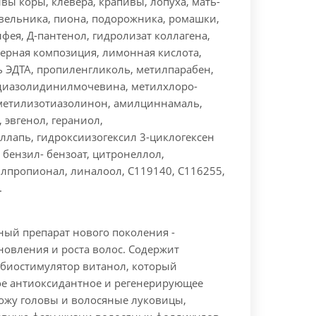
ивы коры, клевера, крапивы, лопуха, мать-
вельника, пиона, подорожника, ромашки,
лфея, Д-пантенол, гидролизат коллагена,
ерная композиция, лимонная кислота,
ь ЭДТА, пропиленгликоль, метилпарабен,
диазолидинилмочевина, метилхлоро-
метилизотиазолинон, амилциннамаль,
 эвгенол, гераниол,
ллапь, гидроксиизогексил 3-циклогексен
 бензил- бензоат, цитронеллол,
лпропионал, линалоол, C119140, C116255,
.
ый препарат нового поколения -
новления и роста волос. Содержит
иостимулятор витанол, который
е антиоксидантное и регенерирующее
кожу головы и волосяные луковицы,