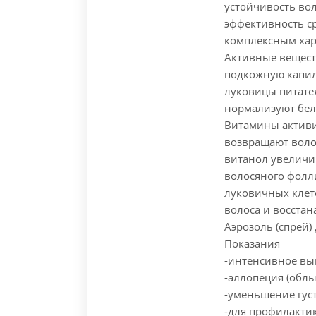
устойчивость вол
эффективность с
комплексным хар
Активные вещест
подкожную капил
луковицы питате
нормализуют бел
Витамины активи
возвращают воло
витанол увеличи
волосяного фолли
луковичных клет
волоса и восстан
Аэрозоль (спрей)
Показания
-интенсивное вы
-аллопеция (облы
-уменьшение гус
-для профилакти