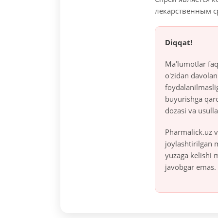
лекарственным с
Diqqat!
Ma'lumotlar faq
o'zidan davolan
foydalanilmasli
buyurishga qaro
dozasi va usulla
Pharmalick.uz v
joylashtirilgan
yuzaga kelishi 
javobgar emas.