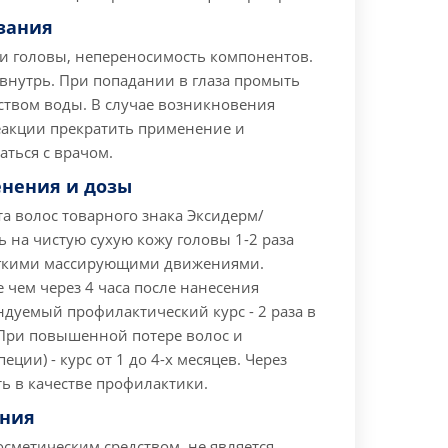
зания
и головы, непереносимость компонентов.
внутрь. При попадании в глаза промыть
твом воды. В случае возникновения
еакции прекратить применение и
ться с врачом.
енения и дозы
та волос товарного знака Эксидерм/
 на чистую сухую кожу головы 1-2 раза
егкими массирующими движениями.
 чем через 4 часа после нанесения
ндуемый профилактический курс - 2 раза в
 При повышенной потере волос и
ции) - курс от 1 до 4-х месяцев. Через
ь в качестве профилактики.
ания
осметическим средством, не является