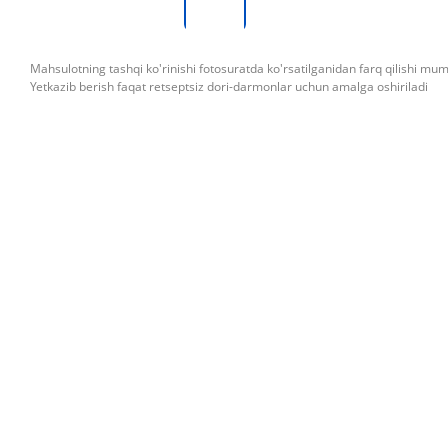
Mahsulotning tashqi ko'rinishi fotosuratda ko'rsatilganidan farq qilishi mu
Yetkazib berish faqat retseptsiz dori-darmonlar uchun amalga oshiriladi