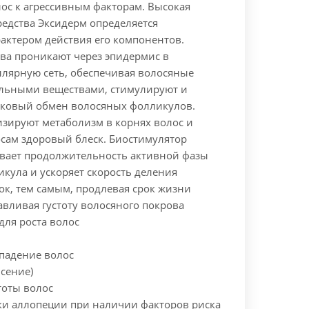
ос к агрессивным факторам. Высокая
редства Эксидерм определяется
актером действия его компонентов.
ва проникают через эпидермис в
лярную сеть, обеспечивая волосяные
льными веществами, стимулируют и
ковый обмен волосяных фолликулов.
зируют метаболизм в корнях волос и
сам здоровый блеск. Биостимулятор
вает продолжительность активной фазы
кула и ускоряет скорость деления
ок, тем самым, продлевая срок жизни
авливая густоту волосяного покрова
 для роста волос
падение волос
сение)
тоты волос
ки аллопеции при наличии факторов риска