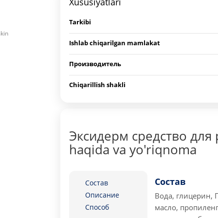
Xususiyatlari
Tarkibi
mkin
Ishlab chiqarilgan mamlakat
Производитель
Chiqarillish shakli
Эксидерм средство для 
haqida va yo'riqnoma
Состав
Состав
Описание
Вода, глицерин, 
Способ
масло, пропиленг