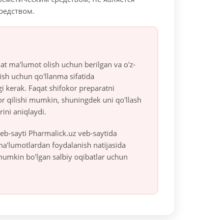
редством.
at ma'lumot olish uchun berilgan va o'z-
ish uchun qo'llanma sifatida
gi kerak. Faqat shifokor preparatni
r qilishi mumkin, shuningdek uni qo'llash
rini aniqlaydi.
eb-sayti Pharmalick.uz veb-saytida
 ma'lumotlardan foydalanish natijasida
mumkin bo'lgan salbiy oqibatlar uchun