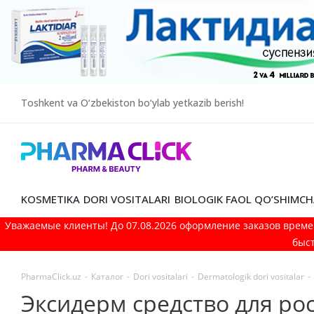
Toshkent va O‘zbekiston bo‘ylab yetkazib berish!
KOSMETIKA
DORI VOSITALARI
BIOLOGIK FAOL QO’SHIMCH
Уважаемые клиенты! До 07.08.2026 оформление заказов време
быст
PharmaClick.uz
-
Каталог
-
Dori vositalari
-
Dermatologik dori vositalar
-
Эксидерм средство для ро