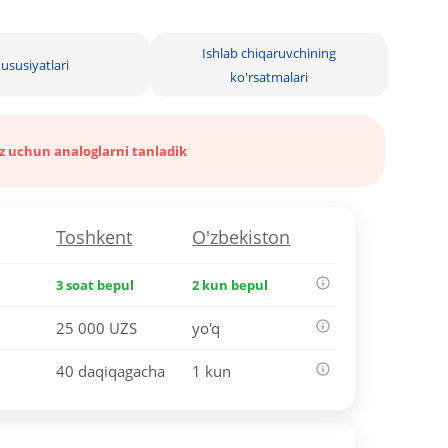
Ishlab chiqaruvchining
ususiyatlari
ko'rsatmalari
iz uchun analoglarni tanladik
Toshkent
O'zbekiston
3 soat bepul
2 kun bepul
25 000 UZS
yo'q
40 daqiqagacha
1 kun