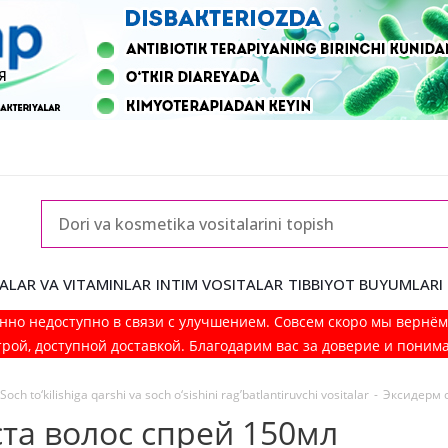
ALAR VA VITAMINLAR
INTIM VOSITALAR
TIBBIYOT BUYUMLARI
нно недоступно в связи с улучшением. Совсем скоро мы вернё
рой, доступной доставкой. Благодарим вас за доверие и поним
Soch to‘kilishiga qarshi va soch o‘sishini rag’batlantiruvchi vositalar
-
Эксидерм с
ста волос спрей 150мл