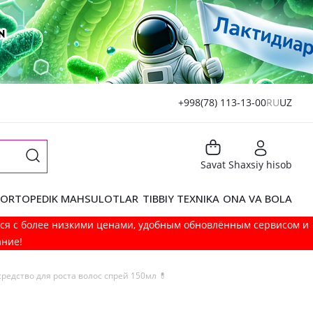
+998(78) 113-13-00
RU
UZ
Savat
Shaxsiy hisob
ORTOPEDIK MAHSULOTLAR
TIBBIY TEXNIKA
ONA VA BOLA
мся с более низкими ценами, удобным обновлённым сервисом и
ание!
редство для роста волос спрей 150мл 💊