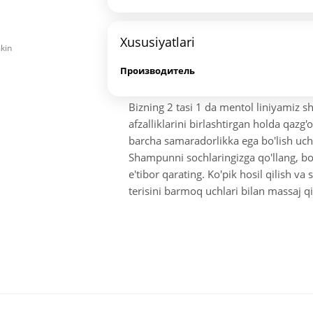
Xususiyatlari
mkin
Производитель
Bizning 2 tasi 1 da mentol liniyamiz 
afzalliklarini birlashtirgan holda qazg
barcha samaradorlikka ega bo'lish uch
Shampunni sochlaringizga qo'llang, bosh
e'tibor qarating. Ko'pik hosil qilish v
terisini barmoq uchlari bilan massaj qi