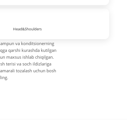
Head&Shoulders
shampun va konditsionerning
'oqga qarshi kurashda kutilgan
un maxsus ishlab chiqilgan.
 terisi va soch ildizlariga
a samarali tozalash uchun bosh
ling.