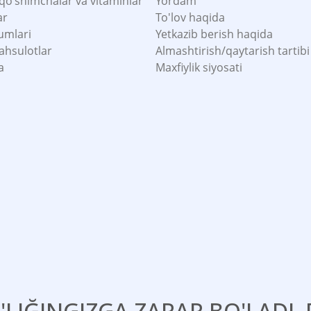
 qo’shimchalar va vitaminlar
Yordam
ar
To'lov haqida
umlari
Yetkazib berish haqida
ahsulotlar
Almashtirish/qaytarish tartibi
a
Maxfiylik siyosati
'LIĞINGIZGA ZARAR BO'LADI