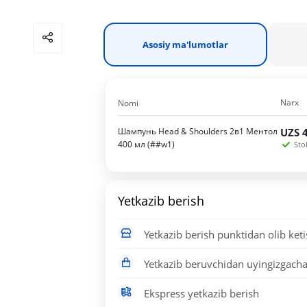
Asosiy ma'lumotlar
Narx
Nomi
Шампунь Head & Shoulders 2в1 Ментол
UZS
400 мл (##w1)
Sto
Yetkazib berish
Yetkazib berish punktidan olib ket
Yetkazib beruvchidan uyingizgach
Ekspress yetkazib berish