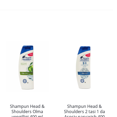
Shampun Head &
Shampun Head &
Shoulders Olma
Shoulders 2 tasi 1 da
yengilligi 400 ml
Asosiy parvarish 400