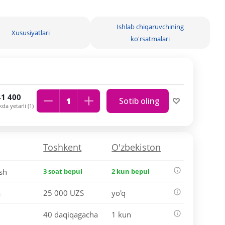
Ishlab chiqaruvchining
Xususiyatlari
ko'rsatmalari
41 400
Sotib oling
kda yetarli (1)
Toshkent
O'zbekiston
ish
3 soat bepul
2 kun bepul
25 000 UZS
yo'q
a
40 daqiqagacha
1 kun