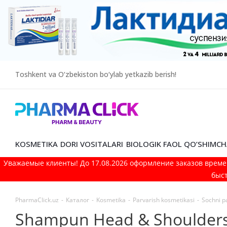
Toshkent va O‘zbekiston bo‘ylab yetkazib berish!
KOSMETIKA
DORI VOSITALARI
BIOLOGIK FAOL QO’SHIMCH
Уважаемые клиенты! До 17.08.2026 оформление заказов време
быст
PharmaClick.uz
-
Каталог
-
Kosmetika
-
Parvarish kosmetikasi
-
Sochni p
Shampun Head & Shoulders 2