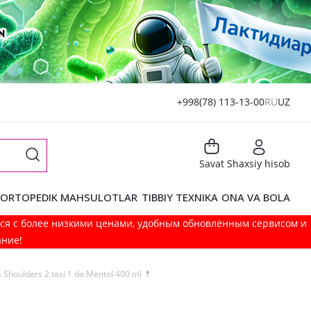
+998(78) 113-13-00
RU
UZ
Savat
Shaxsiy hisob
ORTOPEDIK MAHSULOTLAR
TIBBIY TEXNIKA
ONA VA BOLA
мся с более низкими ценами, удобным обновлённым сервисом и
ание!
houlders 2 tasi 1 da Mentol 400 ml 💊