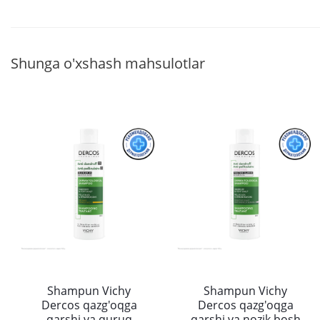
Shunga o'xshash mahsulotlar
Shampun Vichy
Shampun Vichy
Dercos qazg'oqga
Dercos qazg'oqga
qarshi va quruq
qarshi va nozik bosh