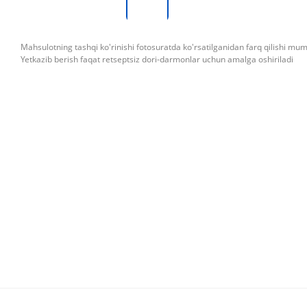
Mahsulotning tashqi ko'rinishi fotosuratda ko'rsatilganidan farq qilishi mu
Yetkazib berish faqat retseptsiz dori-darmonlar uchun amalga oshiriladi