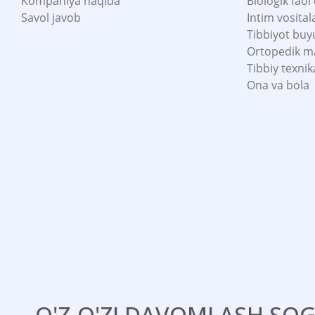
Kompaniya haqida
Biologik faol
Savol javob
Intim vosital
Tibbiyot buy
Ortopedik m
Tibbiy texnik
Ona va bola
O'Z-O'ZI DAVOMLASH SOG