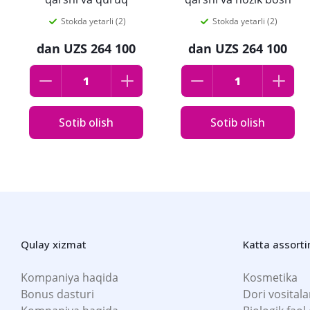
sochlar uchun 200ml
terisi uchun 200ml
Stokda yetarli (2)
Stokda yetarli (2)
dan
UZS 264 100
dan
UZS 264 100
Sotib olish
Sotib olish
Qulay xizmat
Katta assort
Kompaniya haqida
Kosmetika
Bonus dasturi
Dori vositala