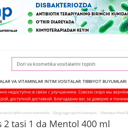
ALAR VA VITAMINLAR
INTIM VOSITALAR
TIBBIYOT BUYUMLARI
нно недоступно в связи с улучшением. Совсем скоро мы вернё
рой, доступной доставкой. Благодарим вас за доверие и поним
arvarish qilish uchun kosmetika
-
Qazg'oqga qarshi shampun
-
Shampun Head & S
 tasi 1 da Mentol 400 ml