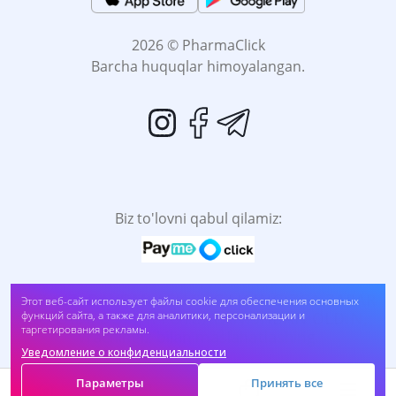
2026 © PharmaClick
Barcha huquqlar himoyalangan.
Biz to'lovni qabul qilamiz:
O'Z-O'ZI DAVOMLASH SOG'LIĞINGIZGA ZARAR
Этот веб-сайт использует файлы cookie для обеспечения основных
функций сайта, а также для аналитики, персонализации и
BO'LADI. DORINI FOYDALANISHDAN OLDIN,
таргетирования рекламы.
Vrachingiz bilan maslahatlashing.
Уведомление о конфиденциальности
Параметры
Принять все