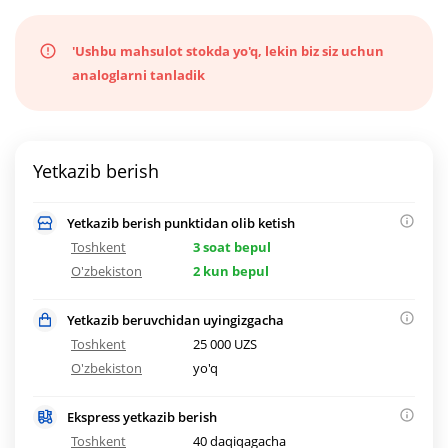
'Ushbu mahsulot stokda yo'q, lekin biz siz uchun
analoglarni tanladik
Yetkazib berish
Yetkazib berish punktidan olib ketish
Toshkent
3 soat bepul
O'zbekiston
2 kun bepul
Yetkazib beruvchidan uyingizgacha
Toshkent
25 000 UZS
O'zbekiston
yo'q
Ekspress yetkazib berish
Toshkent
40 daqiqagacha