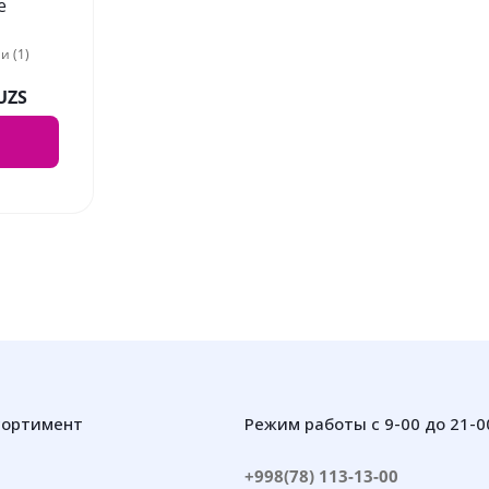
e
оттенок
и (1)
 UZS
сортимент
Режим работы с 9-00 до 21-0
+998(78) 113-13-00