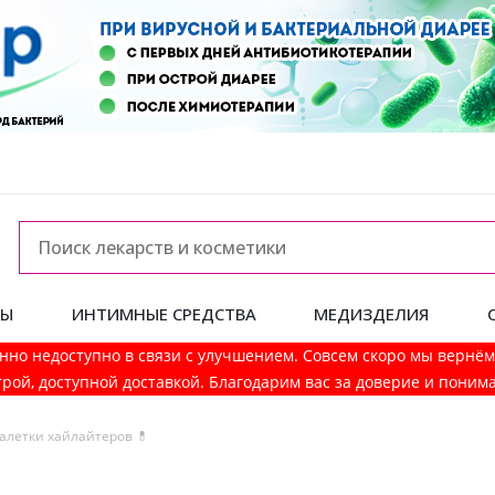
ДЫ
ИНТИМНЫЕ СРЕДСТВА
МЕДИЗДЕЛИЯ
нно недоступно в связи с улучшением. Совсем скоро мы вернё
рой, доступной доставкой. Благодарим вас за доверие и поним
алетки хайлайтеров 💊