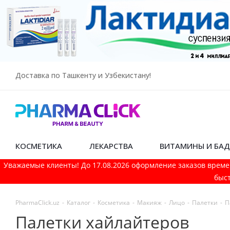
Доставка по Ташкенту и Узбекистану!
КОСМЕТИКА
ЛЕКАРСТВА
ВИТАМИНЫ И БА
Уважаемые клиенты! До 17.08.2026 оформление заказов време
быст
PharmaСlick.uz
-
Каталог
-
Косметика
-
Макияж
-
Лицо
-
Палетки
-
П
Палетки хайлайтеров