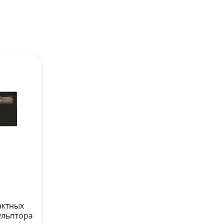
актных
ульптора