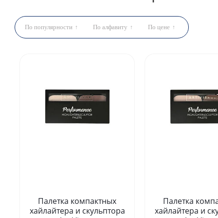
По популярности
По алфавиту
По цене
Палетка компактных
Палетка комп
хайлайтера и скульптора
хайлайтера и ск