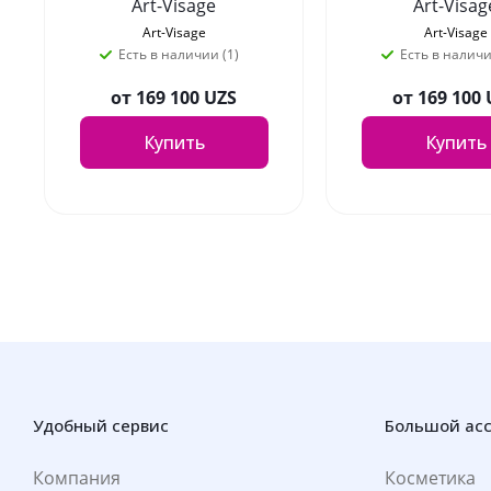
Art-Visage
Art-Visag
PERFORMANCE, оттенок
PERFORMANCE, 
Art-Visage
Art-Visage
02
01
Есть в наличии (1)
Есть в наличи
от
169 100 UZS
от
169 100
Купить
Купить
Удобный сервис
Большой ас
Компания
Косметика