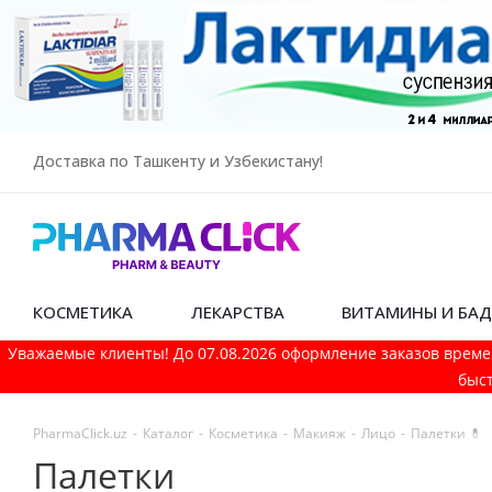
Доставка по Ташкенту и Узбекистану!
КОСМЕТИКА
ЛЕКАРСТВА
ВИТАМИНЫ И БА
Уважаемые клиенты! До 07.08.2026 оформление заказов време
быст
PharmaСlick.uz
-
Каталог
-
Косметика
-
Макияж
-
Лицо
-
Палетки 💊
Палетки