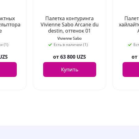
актных
Палетка контуринга
Палет
ульптора
Vivienne Sabo Arcane du
хайлайт
e
destin, оттенок 01
оттенок
PERFOR
Vivienne Sabo
и (1)
Есть в наличии (1)
Ес
 UZS
от
63 800 UZS
от
Купить