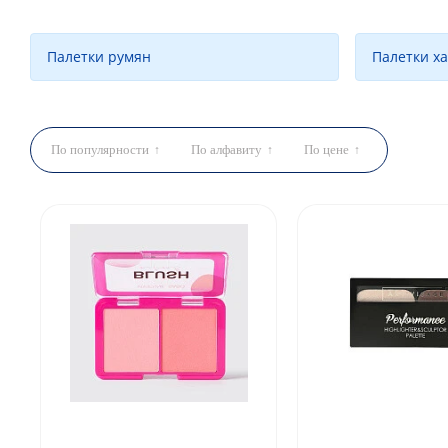
Палетки румян
Палетки х
По популярности
По алфавиту
По цене