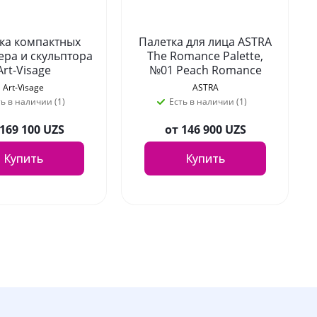
ка компактных
Палетка для лица ASTRA
ера и скульптора
The Romance Palette,
Art-Visage
№01 Peach Romance
MANCE, оттенок
Art-Visage
ASTRA
01
ть в наличии (1)
Есть в наличии (1)
169 100 UZS
от
146 900 UZS
Купить
Купить