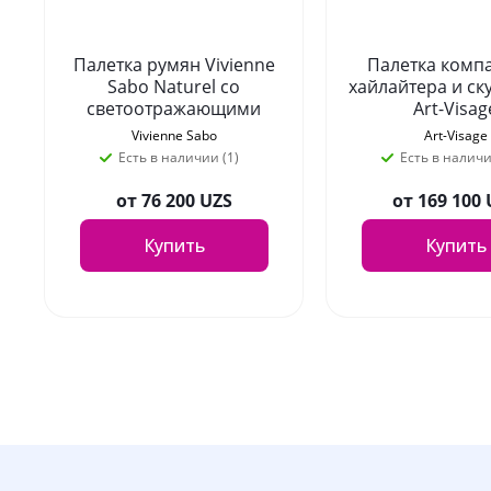
Палетка румян Vivienne
Палетка комп
Sabo Naturel со
хайлайтера и ск
светоотражающими
Art-Visag
частицами, тон 03
PERFORMANCE, 
Vivienne Sabo
Art-Visage
персиковый
02
Есть в наличии (1)
Есть в наличи
от
76 200 UZS
от
169 100
Купить
Купить