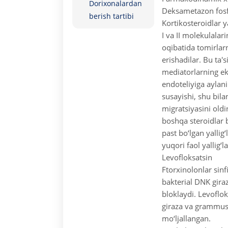
Dorixonalardan
Deksametazon fosf
berish tartibi
Kortikosteroidlar 
I va II molekulalari
oqibatida tomirlarn
erishadilar. Bu ta'
mediatorlarning ek
endoteliyiga aylani
susayishi, shu bila
migratsiyasini oldi
boshqa steroidlar b
past bo‘lgan yallig
yuqori faol yallig‘
Levofloksatsin
Ftorxinolonlar sinf
bakterial DNK gira
bloklaydi. Levoflo
giraza va grammus
mo‘ljallangan.