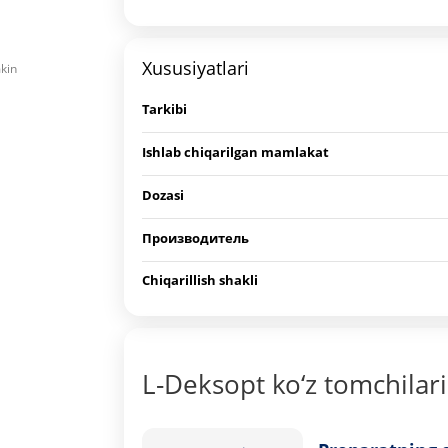
Xususiyatlari
mkin
Tarkibi
Ishlab chiqarilgan mamlakat
Dozasi
Производитель
Chiqarillish shakli
L-Deksopt ko‘z tomchilar