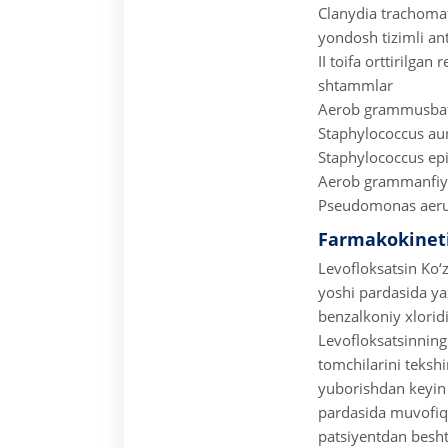
Clanydia trachomat
yondosh tizimli ant
II toifa orttirilga
shtammlar
Aerob grammusbat
Staphylococcus aur
Staphylococcus ep
Aerob grammanfiy
Pseudomonas aerug
Farmakokinet
Levofloksatsin
Ko‘z
yoshi pardasida ya
benzalkoniy xloridi
Levofloksatsinning
tomchilarini tekshi
yuborishdan keyin 
pardasida muvofiq
patsiyentdan besht