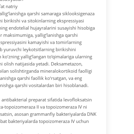
at natriy
yallig‘lanishga qarshi samaraga siklooksigenaza
ni birikishi va sitokinlarning ekspressiyasi
ing endotelial hujayralarini susayishi hisobiga
sir maksimumiga, yallig‘lanishga qarshi
spressiyasini kamayishi va tomirlarning
b yuruvchi leykotsitlarning birikishini
n ko‘zning yallig‘langan to‘qimalariga ularning
ni olish natijasida yetadi. Deksametazon,
ilan solishtirganda mineralokortikoid faolligi
‘lanishga qarshi faollik ko‘rsatgan, va eng
lanishga qarshi vositalardan biri hisoblanadi.
i antibakterial preparat sifatida levofloksatsin
za-topoizomeraza II va topoizomeraza IV ni
ksatsin, asosan grammanfiy bakteriyalarda DNK
bat bakteriyalarda topoizomeraza IV uchun