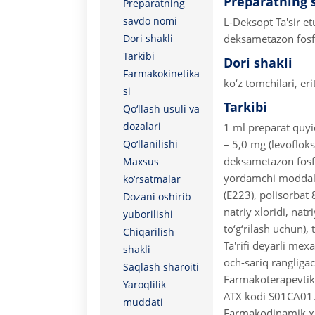
Preparatning 
Preparatning
savdo nomi
L-Deksopt
Ta'sir e
Dori shakli
deksametazon fosf
Tarkibi
Dori shakli
Farmakokinetika
ko‘z tomchilari, er
si
Tarkibi
Qo‘llash usuli va
dozalari
1 ml preparat quyi
Qo‘llanilishi
– 5,0 mg (levofloks
deksametazon fosfat
Maxsus
yordamchi moddalar
ko‘rsatmalar
(E223), polisorbat 8
Dozani oshirib
natriy xloridi, natr
yuborilishi
to‘g‘rilash uchun),
Chiqarilish
Ta'rifi deyarli mexa
shakli
och-sariq rangligac
Saqlash sharoiti
Farmakoterapevtik 
Yaroqlilik
ATX kodi S01CA01
muddati
Farmakodinamik xu