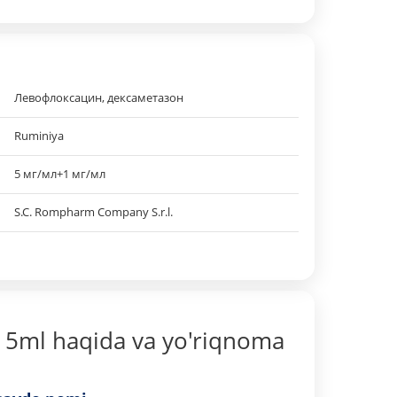
Левофлоксацин, дексаметазон
Ruminiya
5 мг/мл+1 мг/мл
S.C. Rompharm Company S.r.l.
i 5ml haqida va yo'riqnoma