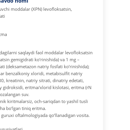
savdo nomi
tuvchi moddalar (XPN) levofloksatsin,
ati
itma
dagilarni saqlaydi
faol moddalar levofloksatsin
atsin gemigidrati ko‘rinishida) va
1 mg –
i (deksametazon natriy fosfati ko‘rinishida);
 benzalkoniy xloridi, metabisulfit natriy
0, kreatinin, natriy sitrati, dinatriy edetati,
iy gidroksidi, eritma/xlorid kislotasi, eritma (rN
 tozalangan suv.
nik kiritmalarsiz, och-sariqdan to yashil tusli
ha bo‘lgan tiniq eritma.
guruxi oftalmologiyada qo‘llanadigan vosita.
.
susiyatlari