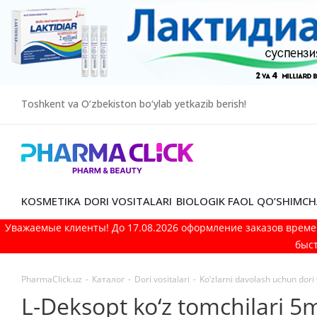
Toshkent va O‘zbekiston bo‘ylab yetkazib berish!
KOSMETIKA
DORI VOSITALARI
BIOLOGIK FAOL QO’SHIMCH
Уважаемые клиенты! До 17.08.2026 оформление заказов време
быст
PharmaClick.uz
-
Каталог
-
Dori vositalari
-
Ko’zlarni davolash uchun dori 
L-Deksopt ko‘z tomchilari 5