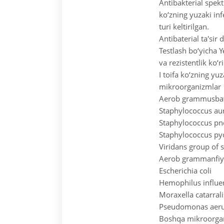
Antibakterial spekt
ko‘zning yuzaki in
turi keltirilgan.
Antibaterial ta'sir
Testlash bo‘yicha 
va rezistentlik ko‘r
I toifa ko‘zning yu
mikroorganizmlar
Aerob grammusbat
Staphylococcus aur
Staphylococcus p
Staphylococcus p
Viridans group of 
Aerob grammanfiy
Escherichia coli
Hemophilus influe
Moraxella catarrali
Pseudomonas aeru
Boshqa mikroorga