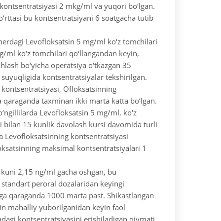
 kontsentratsiyasi 2 mkg/ml va yuqori bo‘lgan.
o‘rttasi bu kontsentratsiyani 6 soatgacha tutib
nerdagi Levofloksatsin 5 mg/ml ko‘z tomchilari
g/ml ko‘z tomchilari qo‘llangandan keyin,
shlash bo‘yicha operatsiya o‘tkazgan 35
 suyuqligida kontsentratsiyalar tekshirilgan.
 kontsentratsiyasi, Ofloksatsinning
a qaraganda taxminan ikki marta katta bo‘lgan.
‘ngillilarda Levofloksatsin 5 mg/ml, ko‘z
i bilan 15 kunlik davolash kursi davomida turli
 Levofloksatsinning kontsentratsiyasi
oksatsinning maksimal kontsentratsiyalari 1
 kuni 2,15 ng/ml gacha oshgan, bu
 standart peroral dozalaridan keyingi
iga qaraganda 1000 marta past. Shikastlangan
in mahalliy yuborilganidan keyin faol
gi kontsentratsiyasini erishiladigan qiymati