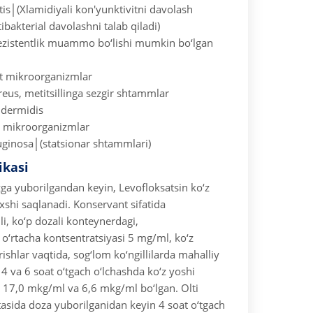
is│(Xlamidiyali kon'yunktivitni davolash
ibakterial davolashni talab qiladi)
n rezistentlik muammo bo‘lishi mumkin bo‘lgan
 mikroorganizmlar
eus, metitsillinga sezgir shtammlar
idermidis
 mikroorganizmlar
inosa│(statsionar shtammlari)
ikasi
ga yuborilgandan keyin, Levofloksatsin ko‘z
xshi saqlanadi.
Konservant sifatida
li, ko‘p dozali konteynerdagi,
 o‘rtacha kontsentratsiyasi 5 mg/ml, ko‘z
rishlar vaqtida, sog‘lom ko‘ngillilarda mahalliy
4 va 6 soat o‘tgach o‘lchashda ko‘z yoshi
 17,0 mkg/ml va 6,6 mkg/ml bo‘lgan. Olti
asida doza yuborilganidan keyin 4 soat o‘tgach