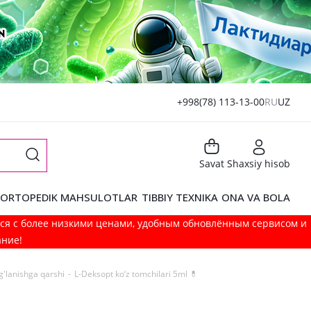
+998(78) 113-13-00
RU
UZ
Savat
Shaxsiy hisob
ORTOPEDIK MAHSULOTLAR
TIBBIY TEXNIKA
ONA VA BOLA
мся с более низкими ценами, удобным обновлённым сервисом и
ание!
lig'lanishga qarshi
-
L-Deksopt ko‘z tomchilari 5ml 💊