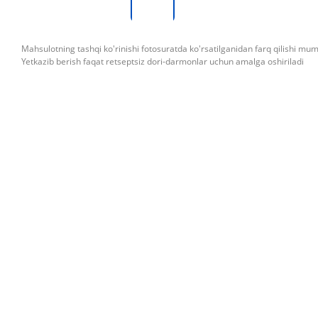
Mahsulotning tashqi ko'rinishi fotosuratda ko'rsatilganidan farq qilishi mu
Yetkazib berish faqat retseptsiz dori-darmonlar uchun amalga oshiriladi