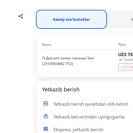
Asosiy ma'lumotlar
X
Narx
Nomi
UZS
76
Л-Дексопт капли глазные 5мл
Stokda
(2510563##2 752)
+763 k
Yetkazib berish
Yetkazib berish punktidan olib ketish
Yetkazib beruvchidan uyingizgacha
Ekspress yetkazib berish