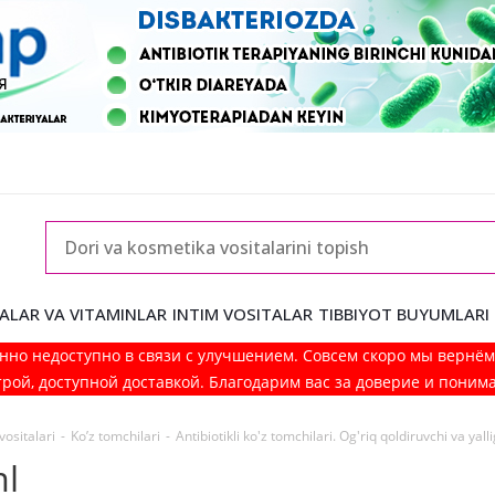
ALAR VA VITAMINLAR
INTIM VOSITALAR
TIBBIYOT BUYUMLARI
нно недоступно в связи с улучшением. Совсем скоро мы вернё
рой, доступной доставкой. Благодарим вас за доверие и поним
vositalari
-
Ko’z tomchilari
-
Antibiotikli ko'z tomchilari. Og'riq qoldiruvchi va yal
ml