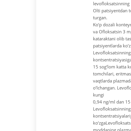
levofloksatsinning
Olti patsiyentdan t
turgan.
Ko‘p dozali kontey
va Ofloksatsin 3 m
kataraktani olib ta
patsiyentlarda ko‘z
Levofloksatsinning
kontsentratsiyasig
15 sog‘lom katta ko
tomchilari, eritmas
vaqtlarda plazmada
o‘lchangan. Levofl
kungi
0,94 ng/ml dan 15
Levofloksatsinning
kontsentratsiyalar
ko‘zgaLevofloksats
moddaning plazmada