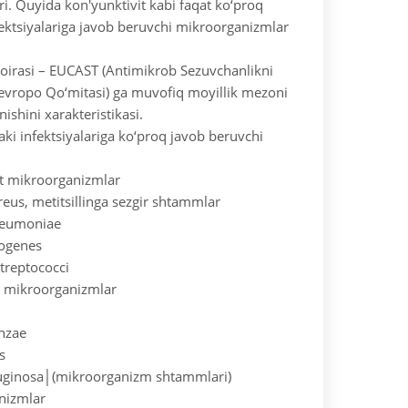
ri. Quyida kon'yunktivit kabi faqat ko‘proq
fektsiyalariga javob beruvchi mikroorganizmlar
 doirasi – EUCAST (Antimikrob Sezuvchanlikni
Yevropo Qo‘mitasi) ga muvofiq moyillik mezoni
inishini xarakteristikasi.
zaki infektsiyalariga ko‘proq javob beruvchi
 mikroorganizmlar
eus, metitsillinga sezgir shtammlar
neumoniae
yogenes
streptococci
 mikroorganizmlar
nzae
s
ginosa│(mikroorganizm shtammlari)
nizmlar