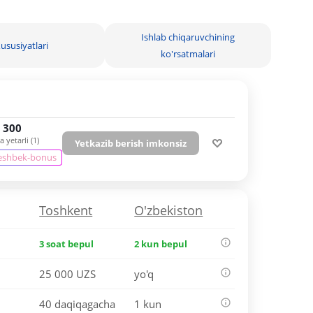
Ishlab chiqaruvchining
ususiyatlari
ko'rsatmalari
 300
 yetarli (1)
Yetkazib berish imkonsiz
eshbek-bonus
Toshkent
O'zbekiston
3 soat bepul
2 kun bepul
25 000 UZS
yo'q
40 daqiqagacha
1 kun