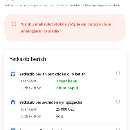
Yetkazib berish faqat retseptsiz dori-darmonlar uchun amalga oshiriladi
'Ushbu mahsulot stokda yo'q, lekin biz siz uchun
analoglarni tanladik
Yetkazib berish
Yetkazib berish punktidan olib ketish
Toshkent
3 soat bepul
O'zbekiston
2 kun bepul
Yetkazib beruvchidan uyingizgacha
Toshkent
25 000 UZS
O'zbekiston
yo'q