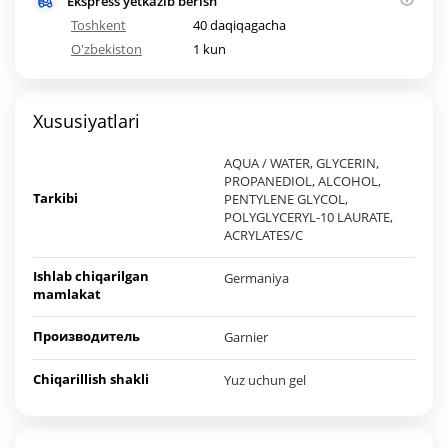
Ekspress yetkazib berish
Toshkent
40 daqiqagacha
O'zbekiston
1 kun
Xususiyatlari
AQUA / WATER, GLYCERIN,
PROPANEDIOL, ALCOHOL,
Tarkibi
PENTYLENE GLYCOL,
POLYGLYCERYL-10 LAURATE,
ACRYLATES/C
Ishlab chiqarilgan
Germaniya
mamlakat
Производитель
Garnier
Chiqarillish shakli
Yuz uchun gel