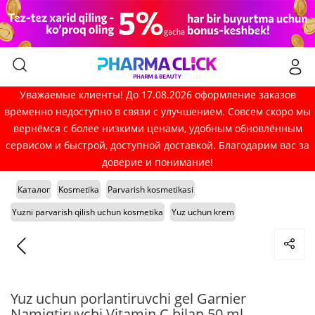
Уважаемые клиенты! До 17.08.2026 оформление заказов
временно недоступно в связи с улучшением. Совсем скоро мы
вернёмся с более низкими ценами, удобным обновлённым
сервисом и быстрой, доступной доставкой. Благодарим вас за
доверие и понимание!
Каталог
Kosmetika
Parvarish kosmetikasi
Yuzni parvarish qilish uchun kosmetika
Yuz uchun krem
Yuz uchun porlantiruvchi gel Garnier
Namiqtiruvchi Vitamin C bilan 50 ml