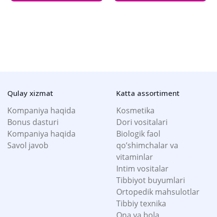
Qulay xizmat
Katta assortiment
Kompaniya haqida
Kosmetika
Bonus dasturi
Dori vositalari
Kompaniya haqida
Biologik faol
Savol javob
qo’shimchalar va
vitaminlar
Intim vositalar
Tibbiyot buyumlari
Ortopedik mahsulotlar
Tibbiy texnika
Ona va bola