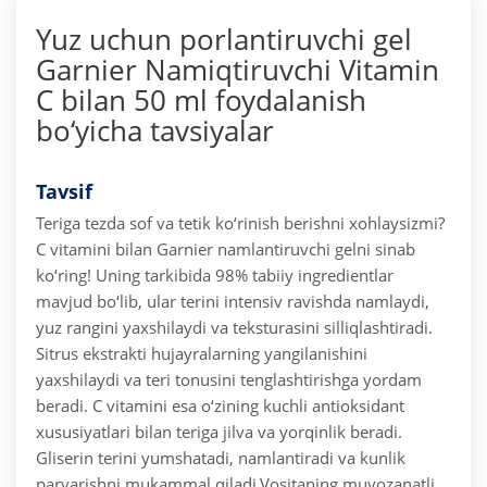
Yuz uchun porlantiruvchi gel
Garnier Namiqtiruvchi Vitamin
C bilan 50 ml foydalanish
bo‘yicha tavsiyalar
Tavsif
Teriga tezda sof va tetik ko‘rinish berishni xohlaysizmi?
C vitamini bilan Garnier namlantiruvchi gelni sinab
ko‘ring! Uning tarkibida 98% tabiiy ingredientlar
mavjud bo‘lib, ular terini intensiv ravishda namlaydi,
yuz rangini yaxshilaydi va teksturasini silliqlashtiradi.
Sitrus ekstrakti hujayralarning yangilanishini
yaxshilaydi va teri tonusini tenglashtirishga yordam
beradi. C vitamini esa o‘zining kuchli antioksidant
xususiyatlari bilan teriga jilva va yorqinlik beradi.
Gliserin terini yumshatadi, namlantiradi va kunlik
parvarishni mukammal qiladi.
Vositaning muvozanatli