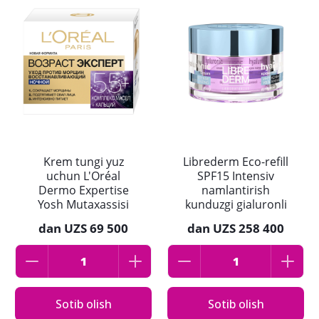
Krem tungi yuz
Librederm Eco-refill
uchun L'Oréal
SPF15 Intensiv
Dermo Expertise
namlantirish
Yosh Mutaxassisi
kunduzgi gialuronli
35+, namlantiruvchi,
krem, normal va
dan
UZS 69 500
dan
UZS 258 400
ajinlarga qarshi 50ml
ta’sirchan teri uchun,
50 ml
Sotib olish
Sotib olish