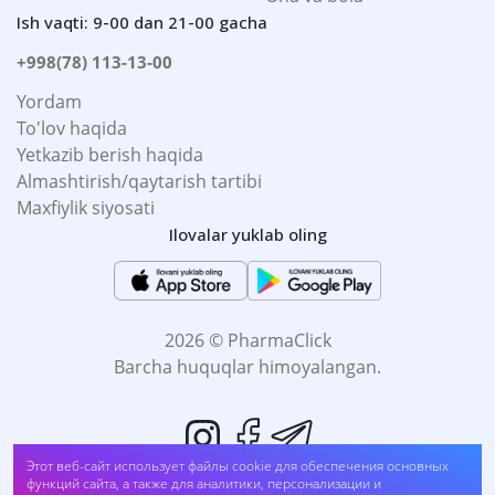
Ish vaqti: 9-00 dan 21-00 gacha
+998(78) 113-13-00
Yordam
To'lov haqida
Yetkazib berish haqida
Almashtirish/qaytarish tartibi
Maxfiylik siyosati
Ilovalar yuklab oling
2026 © PharmaClick
Barcha huquqlar himoyalangan.
Этот веб-сайт использует файлы cookie для обеспечения основных
функций сайта, а также для аналитики, персонализации и