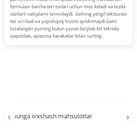
formulasi barcha teri turlari uchun mos keladi va tezda
sezilarli natijalarni ta'minlaydi. Gelning yengil teksturasi
tez so‘riladi va yopishqoq hissini qoldirmaydi.
Gelni
tozalangan yuzning butun yuzasi bo‘ylab bir tekisda
taqsimlab, aylanma harakatlar bilan surting.
Shunga o'xshash mahsulotlar