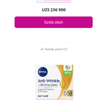
+11 845 keshbek-bonus
UZS 236 900
Sotib olish
Stokda yetarli (1)