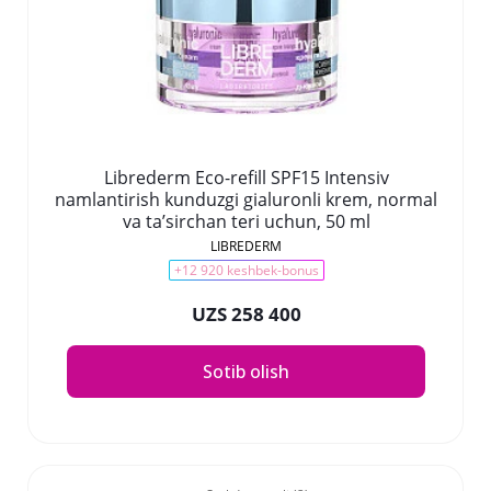
Librederm Eco-refill SPF15 Intensiv
namlantirish kunduzgi gialuronli krem, normal
va ta’sirchan teri uchun, 50 ml
LIBREDERM
+12 920 keshbek-bonus
UZS 258 400
Sotib olish