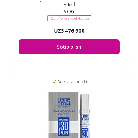
50ml
VICHY
+23 845 keshbek-bonus
UZS 476 900
Sotib olish
Stokda yetarli (1)