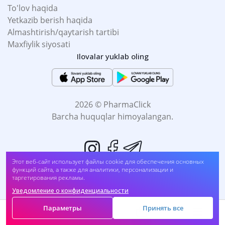
To'lov haqida
Yetkazib berish haqida
Almashtirish/qaytarish tartibi
Maxfiylik siyosati
Ilovalar yuklab oling
2026 © PharmaClick
Barcha huquqlar himoyalangan.
Этот веб-сайт использует файлы cookie для обеспечения основных
функций сайта, а также для аналитики, персонализации и
таргетирования рекламы.
Уведомление о конфиденциальности
Biz to'lovni qabul qilamiz:
Параметры
Принять все
Savat
Main
Catalog
Menu