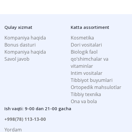
Qulay xizmat
Katta assortiment
Kompaniya haqida
Kosmetika
Bonus dasturi
Dori vositalari
Kompaniya haqida
Biologik faol
Savol javob
qo’shimchalar va
vitaminlar
Intim vositalar
Tibbiyot buyumlari
Ortopedik mahsulotlar
Tibbiy texnika
Ona va bola
Ish vaqti: 9-00 dan 21-00 gacha
+998(78) 113-13-00
Yordam