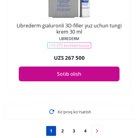
Librederm gialuronli 3D-filler yuz uchun tungi
krem 30 ml
LIBREDERM
+13 375 keshbek-bonus
UZS 267 500
Sotib olish
Ko'proq ko'rsatish
1
2
3
4