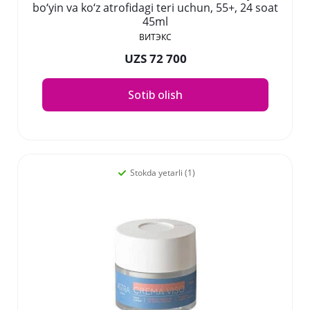
bo‘yin va ko‘z atrofidagi teri uchun, 55+, 24 soat
45ml
ВИТЭКС
UZS 72 700
Sotib olish
Stokda yetarli (1)