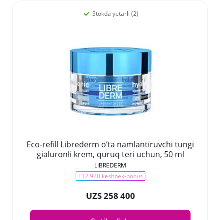
Stokda yetarli (2)
Eco-refill Librederm o’ta namlantiruvchi tungi
gialuronli krem, quruq teri uchun, 50 ml
LIBREDERM
+12 920 keshbek-bonus
UZS 258 400