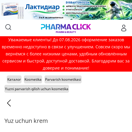
Уважаемые клиенты! До 07.08.2026 оформление заказов
временно недоступно в связи с улучшением. Совсем скоро мы
вернёмся с более низкими ценами, удобным обновлённым
сервисом и быстрой, доступной доставкой. Благодарим вас за
доверие и понимание!
Каталог
Kosmetika
Parvarish kosmetikasi
Yuzni parvarish qilish uchun kosmetika
Yuz uchun krem