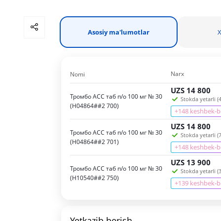
Asosiy ma'lumotlar
X
Narx
Nomi
UZS
14 800
Тромбо АСС таб п/о 100 мг № 30
Stokda yetarli (4
(Н04864##2 700)
+148 keshbek-
UZS
14 800
Тромбо АСС таб п/о 100 мг № 30
Stokda yetarli (7
(Н04864##2 701)
+148 keshbek-
UZS
13 900
Тромбо АСС таб п/о 100 мг № 30
Stokda yetarli (3
(H10540##2 750)
+139 keshbek-
Yetkazib berish