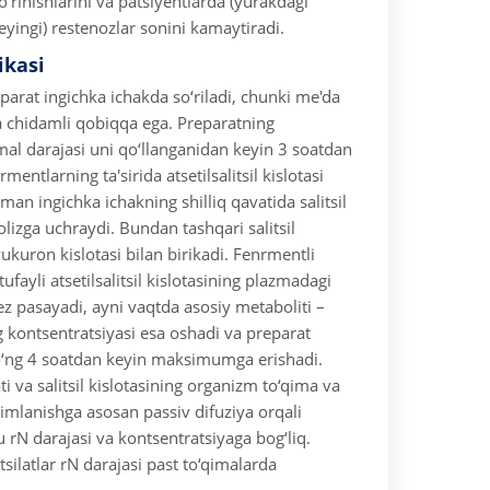
rinishlarini va patsiyentlarda (yurakdagi
yingi) restenozlar sonini kamaytiradi.
ikasi
parat ingichka ichakda so‘riladi, chunki me'da
ga chidamli qobiqqa ega. Preparatning
l darajasi uni qo‘llanganidan keyin 3 soatdan
rmentlarning ta'sirida atsetilsalitsil kislotasi
sman ingichka ichakning shilliq qavatida salitsil
olizga uchraydi. Bundan tashqari salitsil
lyukuron kislotasi bilan birikadi. Fenrmentli
 tufayli atsetilsalitsil kislotasining plazmadagi
ez pasayadi, ayni vaqtda asosiy metaboliti –
ing kontsentratsiyasi esa oshadi va preparat
o‘ng 4 soatdan keyin maksimumga erishadi.
tati va salitsil kislotasining organizm to‘qima va
simlanishga asosan passiv difuziya orqali
u rN darajasi va kontsentratsiyaga bog‘liq.
silatlar rN darajasi past to‘qimalarda