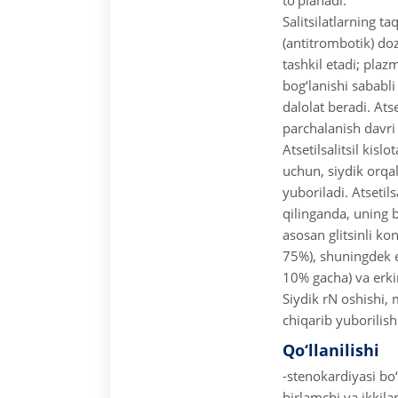
to‘planadi.
Salitsilatlarning t
(antitrombotik) doz
tashkil etadi; plaz
bog‘lanishi sababl
dalolat beradi. Ats
parchalanish davri
Atsetilsalitsil kisl
uchun, siydik orqal
yuboriladi. Atsetils
qilinganda, uning bi
asosan glitsinli kon
75%), shuningdek ef
10% gacha) va erkin 
Siydik rN oshishi, 
chiqarib yuborilish
Qo‘llanilishi
-stenokardiyasi bo‘
birlamchi va ikkila