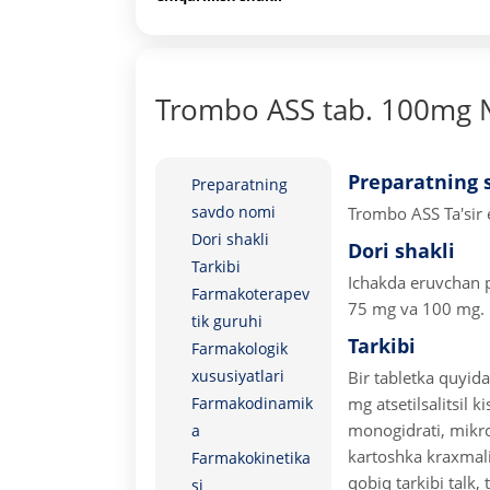
Trombo ASS tab. 100mg 
Preparatning 
Preparatning
savdo nomi
Trombo ASS
Ta'sir 
Dori shakli
Dori shakli
Tarkibi
Ichakda eruvchan p
Farmakoterapev
75 mg va 100 mg.
tik guruhi
Tarkibi
Farmakologik
xususiyatlari
Bir tabletka quyida
Farmakodinamik
mg atsetilsalitsil ki
monogidrati, mikrok
a
kartoshka kraxmali
Farmakokinetika
qobiq tarkibi talk, 
si