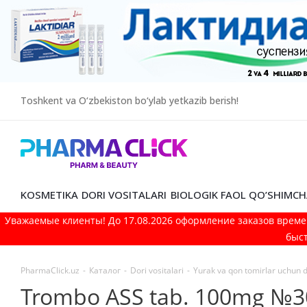
Toshkent va O‘zbekiston bo‘ylab yetkazib berish!
KOSMETIKA
DORI VOSITALARI
BIOLOGIK FAOL QO’SHIMCH
Уважаемые клиенты! До 17.08.2026 оформление заказов време
быст
PharmaClick.uz
-
Каталог
-
Dori vositalari
-
Yurak va qon tomirlar uchun do
Trombo ASS tab. 100mg №3