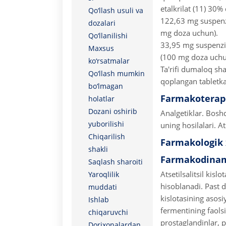
etalkrilat (11) 30%
Qo‘llash usuli va
122,63 mg suspenz
dozalari
mg doza uchun).
Qo‘llanilishi
33,95 mg suspenzi
Maxsus
(100 mg doza uchu
ko‘rsatmalar
Ta'rifi dumaloq sha
Qo‘llash mumkin
qoplangan tabletka
bo‘lmagan
Farmakoterape
holatlar
Dozani oshirib
Analgetiklar. Boshqa
yuborilishi
uning hosilalari. Ats
Chiqarilish
Farmakologik 
shakli
Farmakodina
Saqlash sharoiti
Atsetilsalitsil kisl
Yaroqlilik
hisoblanadi. Past d
muddati
kislotasining asosi
Ishlab
fermentining faolsi
chiqaruvchi
prostaglandinlar, p
Dorixonalardan