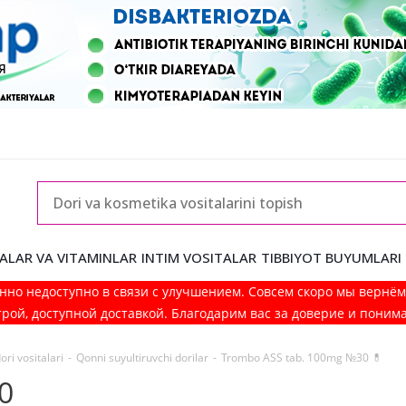
ALAR VA VITAMINLAR
INTIM VOSITALAR
TIBBIYOT BUYUMLARI
нно недоступно в связи с улучшением. Совсем скоро мы вернё
рой, доступной доставкой. Благодарим вас за доверие и поним
ri vositalari
-
Qonni suyultiruvchi dorilar
-
Trombo ASS tab. 100mg №30 💊
0