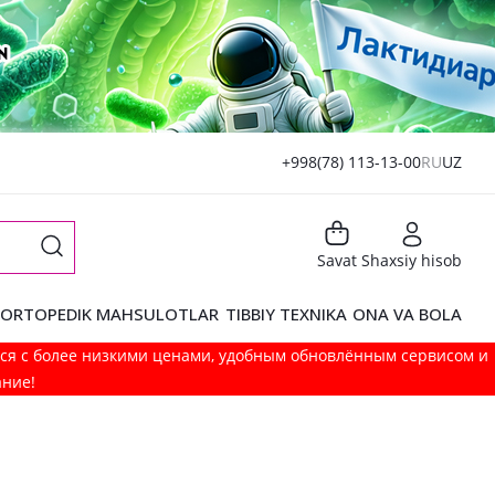
+998(78) 113-13-00
RU
UZ
Savat
Shaxsiy hisob
ORTOPEDIK MAHSULOTLAR
TIBBIY TEXNIKA
ONA VA BOLA
мся с более низкими ценами, удобным обновлённым сервисом и
ание!