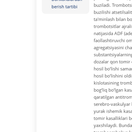
buziladi. Trombots
berish tartibi
buzilishi atsetilsali
ta'minlash bilan bog
trombotsitlar ajral
natijasida ADF (ade
faollashtiruvchi om
agregatsiyasini cha
substantsiyalarnin
dozalar qon tomir 
hosil bo‘lishi sama
hosil bo‘lishini oldi
kislotasining tromb
bog‘liq bo‘lgan kas
qaratilgan antitrom
serebro-vaskulyar ka
yurak ishemik kasa
tomir kasalliklari 
yaxshilaydi. Bundan 