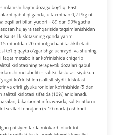
aqsimlanishi hajmi dozaga bog‘liq. Past
alarni qabul qilganda, u taxminan 0,2 l/kg ni
ma oqsillari bilan yuqori – 89 dan 90% gacha
i asosan hujayra tashqarisida taqsimlanishidan
etilsalitsil kislotasining qonda yarim
 15 minutdan 20 minutgachani tashkil etadi.
otasi to‘liq qayta o‘zgarishga uchraydi va shuning
i faqat metabolitlar ko‘rinishida chiqarib
alitsil kislotasining terapevtik dozalari qabul
rlamchi metaboliti – salitsil kislotasi siydikda
'yugat ko‘rinishida (salitsil-siydik kislotasi –
ir va efirli glyukuronidlar ko‘rinishida (5 dan
salitsil kislotasi sifatida (10%) aniqlanadi.
masalan, bikarbonat infuziyasida, salitsilatlarni
ini sezilarli darajada (5-10 marta) oshiradi.
lgan patsiyentlarda miokard infarktini
mchi profilaktikasi;
-yurak ishemik kasalligi