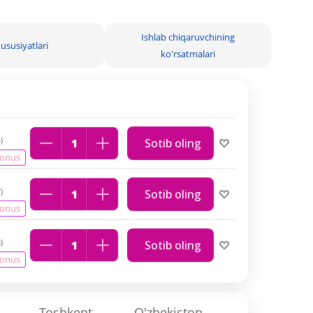
Ishlab chiqaruvchining
ususiyatlari
ko'rsatmalari
)
Sotib oling
bonus
)
Sotib oling
bonus
)
Sotib oling
bonus
Toshkent
O'zbekiston