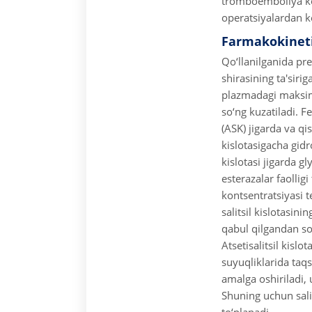
tromboemboliya ko‘
operatsiyalardan ke
Farmakokinet
Qo‘llanilganida pre
shirasining ta'siri
plazmadagi maksima
so‘ng kuzatiladi.
Fe
(ASK) jigarda va qi
kislotasigacha gidr
kislotasi jigarda g
esterazalar faolligi
kontsentratsiyasi t
salitsil kislotasin
qabul qilgandan s
Atsetisalitsil kislo
suyuqliklarida taq
amalga oshiriladi, 
Shuning uchun salit