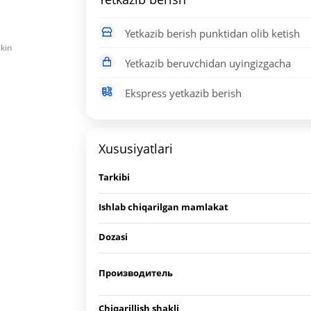
Yetkazib berish punktidan olib ketish
mkin
Yetkazib beruvchidan uyingizgacha
Ekspress yetkazib berish
Xususiyatlari
Tarkibi
Ishlab chiqarilgan mamlakat
Dozasi
Производитель
Chiqarillish shakli