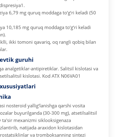
 dispresiya1.
iya 6,79 mg quruq moddaga to‘g‘ri keladi (50
ya 10,185 mg quruq moddaga to‘g‘ri keladi
n).
klli, ikki tomoni qavariq, oq rangli qobiq bilan
lar.
vtik guruhi
 analgetiklar-antipiretiklar. Salitsil kislotasi va
etilsalitsil kislotasi.
Kod ATX N06VA01
xususiyatlari
mika
otasi nosteroid yallig‘lanishga qarshi vosita
ozalar buyurilganda (30-300 mg), atsetilsalitsil
y ta'sir mexanizmi siklooksigenaza
zlantirib, natijada araxidon kislotasidan
rostatsiklinlar va tromboksanning sintezi