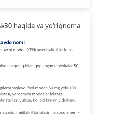
№30 haqida va yo'riqnoma
savdo nomi
etuvchi modda (XPN) atsetilsalitsil kislotasi
lyonka qobiq bilan qoplangan tabletkalar 50,
gilarni saqlaydi
faol modda 50 mg yoki 100
slotasi,
yordamchi moddalar laktoza
ristall sellyuloza, kolloid kremniy dioksidi,
,
triatsetin, metilakril kislotasining sopolemeri –