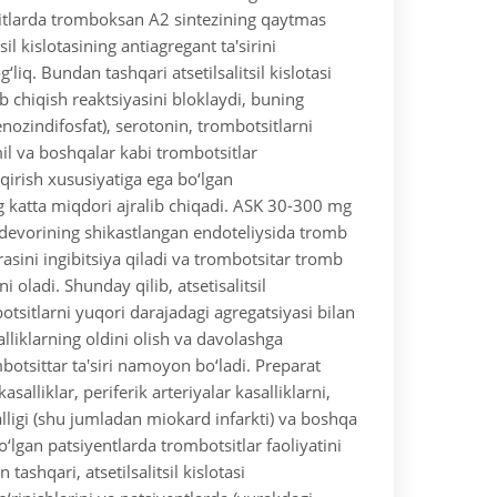
itlarda tromboksan A2 sintezining qaytmas
tsil kislotasining antiagregant ta'sirini
‘liq. Bundan tashqari atsetilsalitsil kislotasi
ib chiqish reaktsiyasini bloklaydi, buning
nozindifosfat), serotonin, trombotsitlarni
il va boshqalar kabi trombotsitlar
qirish xususiyatiga ega bo‘lgan
g katta miqdori ajralib chiqadi. ASK 30-300 mg
devorining shikastlangan endoteliysida tromb
rasini ingibitsiya qiladi va trombotsitar tromb
ni oladi. Shunday qilib, atsetisalitsil
otsitlarni yuqori darajadagi agregatsiyasi bilan
alliklarning oldini olish va davolashga
botsittar ta'siri namoyon bo‘ladi.
Preparat
salliklar, periferik arteriyalar kasalliklarni,
lligi (shu jumladan miokard infarkti) va boshqa
bo‘lgan patsiyentlarda trombotsitlar faoliyatini
tashqari, atsetilsalitsil kislotasi