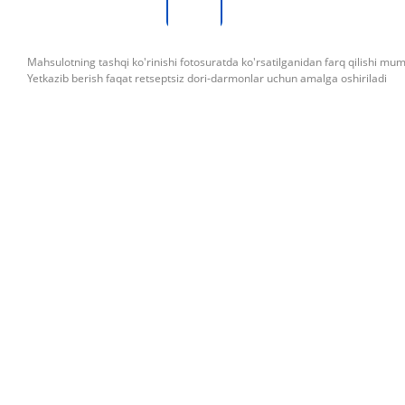
Mahsulotning tashqi ko'rinishi fotosuratda ko'rsatilganidan farq qilishi mu
Yetkazib berish faqat retseptsiz dori-darmonlar uchun amalga oshiriladi