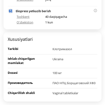
Ekspress yetkazib berish
Toshkent
40 daqiqagacha
O'zbekiston
1 kun
Xususiyatlari
Tarkibi
Клотримазол
Ishlab chiqarilgan
Ukraina
mamlakat
Dozasi
100 мг
Производитель
ПАО НПЦ Борщаговский ХФЗ
Chiqarillish shakli
Vaginal tabletkalar