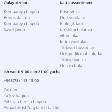
Qulay xizmat
Katta assortiment
Kompaniya haqida
Kosmetika
Bonus dasturi
Dori vositalari
Kompaniya haqida
Biologik faol
Savol javob
qo’shimchalar va
vitaminlar
Intim vositalar
Tibbiyot buyumlari
Ortopedik mahsulotlar
Tibbiy texnika
Ona va bola
Ish vaqti: 9-00 dan 21-00 gacha
+998(78) 113-13-00
Yordam
To'lov haqida
Yetkazib berish haqida
Almashtirish/qaytarish tartibi