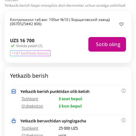
Yetkazib berish faqat retseptsiz dori-darmonlar uchun amalga oshiriladi
Клотримазол таб.ваг. 100мг №10 ( Борщаговский завод)
(0670525##2 806)
UZS
16 700
Sotib oling
Stokda yetarli (1)
+167 keshbek-bonus
Yetkazib berish
Yetkazib berish punktidan olib ketish
Toshkent
3 soat bepul
O'zbekiston
2 kun bepul
Yetkazib beruvchidan uyingizgacha
Toshkent
25 000 UZS
O'zbekiston
yo'q