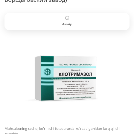
Asosiy
Mahsulotning tashqi ko'rinishi fotosuratda ko'rsatilganidan farq qilishi
mumkin