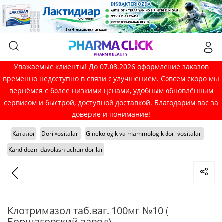
Уважаемые клиенты! До 07.08.2026 оформление заказов
временно недоступно в связи с улучшением. Совсем скоро мы
вернёмся с более низкими ценами, удобным обновлённым
сервисом и быстрой, доступной доставкой. Благодарим вас за
доверие и понимание!
Каталог
Dori vositalari
Ginekologik va mammologik dori vositalari
Kandidozni davolash uchun dorilar
Клотримазол таб.ваг. 100мг №10 (
Борщаговский завод)