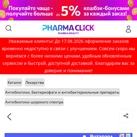
Уважаемые клиенты! До 17.08.2026 оформление заказов
временно недоступно в связи с улучшением. Совсем скоро мы
вернёмся с более низкими ценами, удобным обновлённым
сервисом и быстрой, доступной доставкой. Благодарим вас за
доверие и понимание!
Каталог
Лекарства
Антибиотики, бактериофаги и антибактериальные препараты
Антибиотики широкого спектра