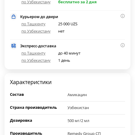
по Узбекистану
бесплатно за 2 дня
Курьером до двери
по Ташкенту
25 000 UZS
по Узбекистану
нет
Экспресс-доставка
по Ташкенту
до 40 минут
по Узбекистану
1 день
Характеристики
Состав
Амикацин
Страна производитель
Узбекистан
Дозировка
500 мг/2 мл
Производитель
Remedy Group СП