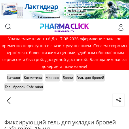
Уважаемые клиенты! До 17.08.2026 оформление заказов
временно недоступно в связи с улучшением. Совсем скоро мы
вернёмся с более низкими ценами, удобным обновлённым
сервисом и быстрой, доступной доставкой. Благодарим вас за
доверие и понимание!
Каталог
Косметика
Макияж
Брови
Гель для бровей
Гель бровей Cafe mimi
Фиксирующий гель для укладки бровей
Cafe mimi, 15 мл