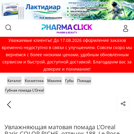
Уважаемые клиенты! До 17.08.2026 оформление заказов
временно недоступно в связи с улучшением. Совсем скоро мы
вернёмся с более низкими ценами, удобным обновлённым
сервисом и быстрой, доступной доставкой. Благодарим вас за
доверие и понимание!
Каталог
Косметика
Макияж
Губы
Помада
Губная помада L'Oreal
Увлажняющая матовая помада L'Oreal
Paris COLOR RICHE, оттенок 188, Le Rose