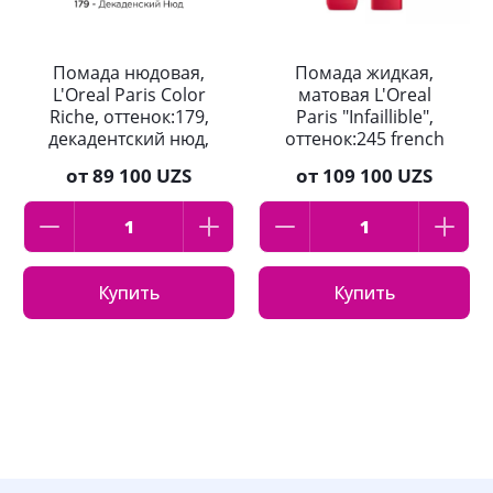
Помада нюдовая,
Помада жидкая,
L'Oreal Paris Color
матовая L'Oreal
Riche, оттенок:179,
Paris "Infaillible",
декадентский нюд,
оттенок:245 french
4.5 мл
kiss, 5мл
от
89 100 UZS
от
109 100 UZS
Купить
Купить