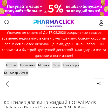
Уважаемые клиенты! До 17.08.2026 оформление заказов
временно недоступно в связи с улучшением. Совсем скоро мы
вернёмся с более низкими ценами, удобным обновлённым
сервисом и быстрой, доступной доставкой. Благодарим вас за
доверие и понимание!
Каталог
Косметика
Макияж
Лицо
Консилеры
Консилер L'Oreal
Консилер для лица жидкий L'Oreal Paris
"Alliance Perfect", оттенок 2.N, 6,8 мл