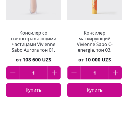
Консилер со
Консилер
светоотражающими
маскирующий
частицами Vivienne
Vivienne Sabo С-
Sabo Aurora тон 01,
energie, тон 03,
Светло-бежевый
Натуральный
от
108 600 UZS
от
10 000 UZS
оттенок
бежевый оттенок
Купить
Купить