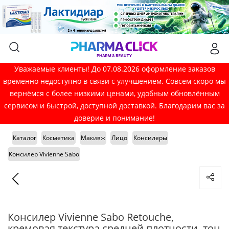
Уважаемые клиенты! До 07.08.2026 оформление заказов
временно недоступно в связи с улучшением. Совсем скоро мы
вернёмся с более низкими ценами, удобным обновлённым
сервисом и быстрой, доступной доставкой. Благодарим вас за
доверие и понимание!
Каталог
Косметика
Макияж
Лицо
Консилеры
Консилер Vivienne Sabo
Консилер Vivienne Sabo Retouche,
кремовая текстура средней плотности, тон