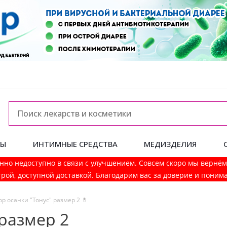
ДЫ
ИНТИМНЫЕ СРЕДСТВА
МЕДИЗДЕЛИЯ
нно недоступно в связи с улучшением. Совсем скоро мы вернё
рой, доступной доставкой. Благодарим вас за доверие и поним
р осанки "Тонус" размер 2 💊
 размер 2