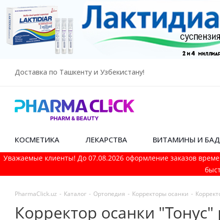
Доставка по Ташкенту и Узбекистану!
КОСМЕТИКА
ЛЕКАРСТВА
ВИТАМИНЫ И БА
Уважаемые клиенты! До 07.08.2026 оформление заказов време
быст
PharmaСlick.uz
-
Каталог
-
Ортопедия
-
Корректоры осанки
-
Корректо
Корректор осанки "Тонус"