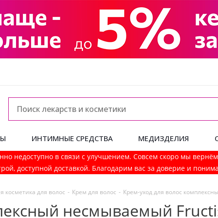
ДЫ
ИНТИМНЫЕ СРЕДСТВА
МЕДИЗДЕЛИЯ
нно недоступно в связи с улучшением. Совсем скоро мы вернё
рой, доступной доставкой. Благодарим вас за доверие и поним
я косметика для волос
-
Крем для волос
-
Крем-уход для волос комплексны
лексный несмываемый Fructis