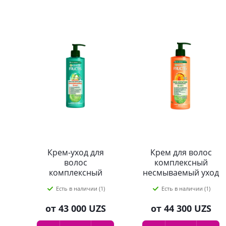
Крем-уход для
Крем для волос
волос
комплексный
комплексный
несмываемый уход
несмываемый
Fructis SOS
Есть в наличии (1)
Есть в наличии (1)
Fructis Рост во всю
Спасатель волос
силу 10в1 400 мл
10в1 400 мл
от
43 000 UZS
от
44 300 UZS