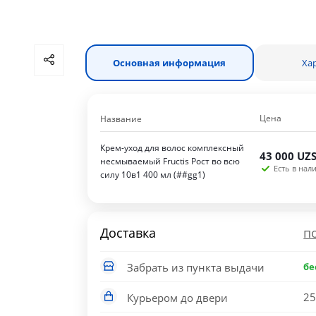
Основная информация
Ха
Цена
Название
Крем-уход для волос комплексный
43 000
UZ
несмываемый Fructis Рост во всю
Есть в нали
силу 10в1 400 мл (##gg1)
Доставка
п
Забрать из пункта выдачи
бе
25
Курьером до двери