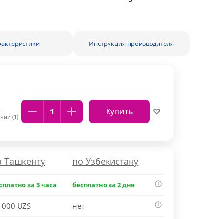
рактеристики
Инструкция производителя
S
Купить
чии (1)
о Ташкенту
по Узбекистану
сплатно за 3 часа
бесплатно за 2 дня
 000 UZS
нет