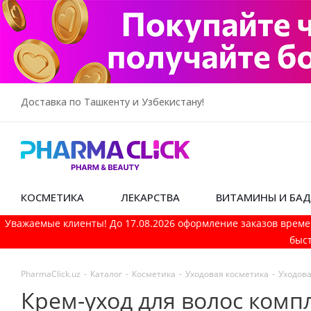
Доставка по Ташкенту и Узбекистану!
КОСМЕТИКА
ЛЕКАРСТВА
ВИТАМИНЫ И БА
Уважаемые клиенты! До 17.08.2026 оформление заказов време
быст
PharmaСlick.uz
-
Каталог
-
Косметика
-
Уходовая косметика
-
Уходова
Крем-уход для волос комп