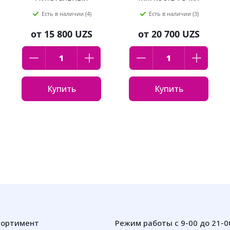
"Витаминный
Есть в наличии (4)
Есть в наличии (3)
коктейль" 50мл
от
15 800 UZS
от
20 700 UZS
Купить
Купить
сортимент
Режим работы с 9-00 до 21-0