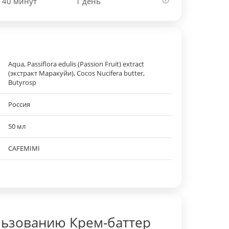
 40 минут
1 день
Aqua, Passiflora edulis (Passion Fruit) extract
(экстракт Маракуйи), Cocos Nucifera butter,
Butyrosp
Россия
50 мл
CAFEMIMI
льзованию Крем-баттер