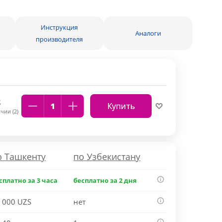
Инструкция
Аналоги
производителя
S
Купить
чии (2)
о Ташкенту
по Узбекистану
сплатно за 3 часа
бесплатно за 2 дня
 000 UZS
нет