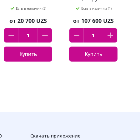
церамидами и
Есть в наличии (3)
Есть в наличии (1)
мочевиной 10%
Librederm 75 мл
от
20 700 UZS
от
107 600 UZS
Купить
Купить
0
Скачать приложение