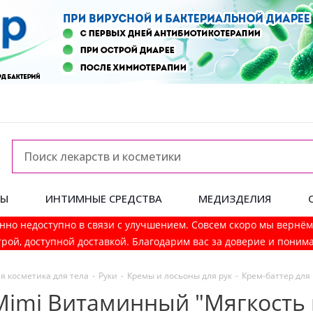
ДЫ
ИНТИМНЫЕ СРЕДСТВА
МЕДИЗДЕЛИЯ
нно недоступно в связи с улучшением. Совсем скоро мы вернё
рой, доступной доставкой. Благодарим вас за доверие и поним
я косметика для тела
-
Руки
-
Кремы и лосьоны для рук
-
Крем-баттер для
 Mimi Витаминный "Мягкость