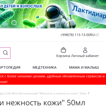
+998(78) 113-13-00
RU
UZ
Корзина
Личный кабинет
ОРТОПЕДИЯ
МЕДТЕХНИКА
МАМА И МАЛЫШ
мся с более низкими ценами, удобным обновлённым сервисом и
ание!
 рук Cafe Mimi Витаминный "Мягкость и нежность кожи" 50мл 💊
 и нежность кожи" 50мл