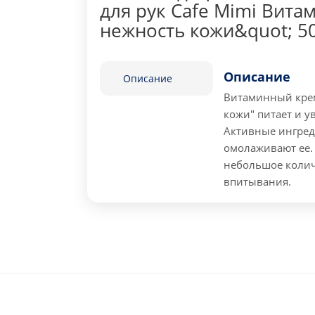
для рук Cafe Mimi Вита
нежность кожи&quot; 5
Описание
Описание
Витаминный крем
кожи" питает и у
Активные ингре
омолаживают ее.
небольшое колич
впитывания.