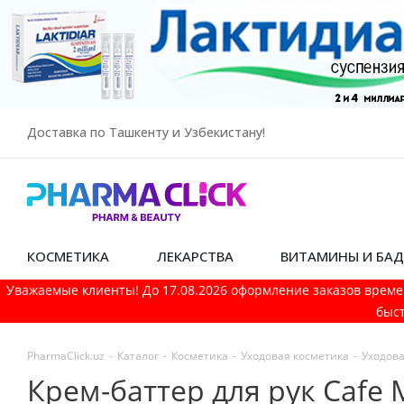
Доставка по Ташкенту и Узбекистану!
КОСМЕТИКА
ЛЕКАРСТВА
ВИТАМИНЫ И БА
Уважаемые клиенты! До 17.08.2026 оформление заказов време
быст
PharmaСlick.uz
-
Каталог
-
Косметика
-
Уходовая косметика
-
Уходова
Крем-баттер для рук Cafe