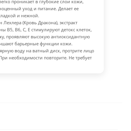
 легко проникает в глубокие слои кожи,
ноценный уход и питание. Делает ее
ладкой и нежной.
н Лехлера (Кровь Дракона), экстракт
ы В5, В6, С, Е стимулируют детокс клеток,
жу, проявляют высокую антиоксидантную
учшают барьерные функции кожи.
ярную воду на ватный диск, протрите лицо
 При необходимости повторите. Не требует