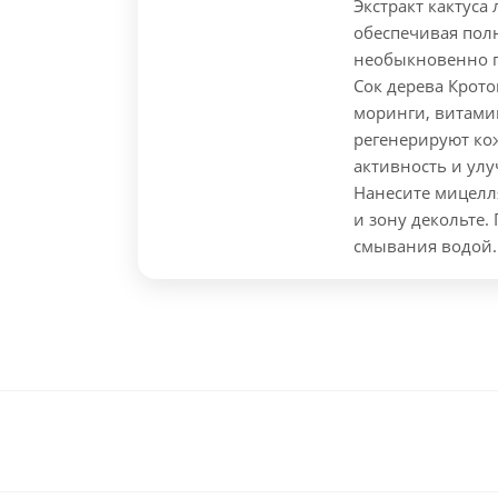
Экстракт кактуса
обеспечивая пол
необыкновенно г
Сок дерева Крото
моринги, витамин
регенерируют ко
активность и ул
Нанесите мицелл
и зону декольте.
смывания водой.