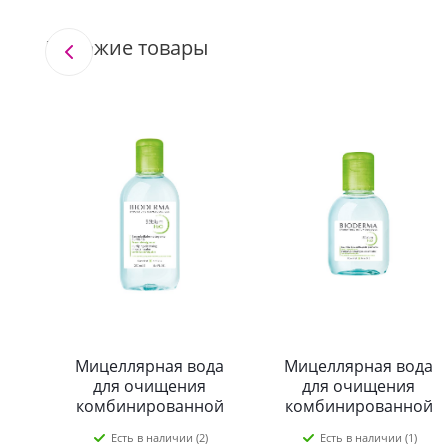
Похожие товары
Мицеллярная вода
Мицеллярная вода
для очищения
для очищения
комбинированной
комбинированной
кожи, Sebium H2O,
кожи, Sebium H2O,
Есть в наличии (2)
Есть в наличии (1)
Bioderma, 250 мл
Bioderma, 100 мл