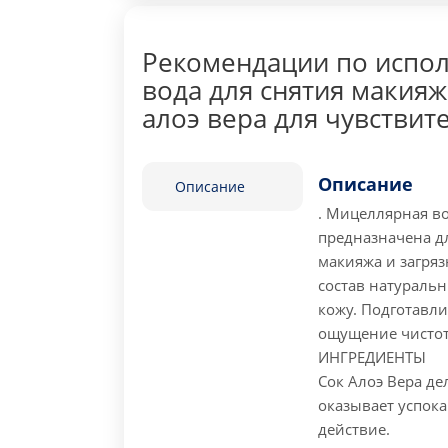
Рекомендации по испо
вода для снятия макияжа
алоэ вера для чувствит
Описание
Описание
.
Мицеллярная во
предназначена д
макияжа и загряз
состав натураль
кожу. Подготавли
ощущение чистот
ИНГРЕДИЕНТЫ
Сок Алоэ Вера де
оказывает успок
действие.