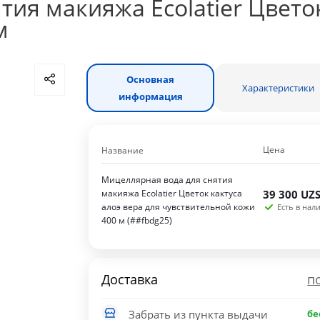
ия макияжа Ecolatier Цветок
м
Основная
Характеристики
информация
Цена
Название
Мицеллярная вода для снятия
макияжа Ecolatier Цветок кактуса
39 300
UZ
алоэ вера для чувствительной кожи
Есть в нали
400 м (##fbdg25)
Доставка
п
Забрать из пункта выдачи
бе