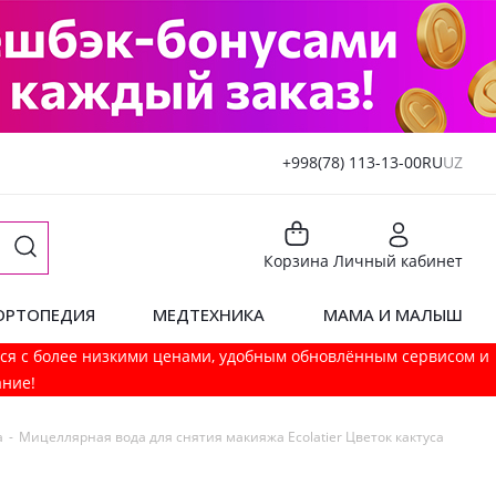
+998(78) 113-13-00
RU
UZ
Корзина
Личный кабинет
ОРТОПЕДИЯ
МЕДТЕХНИКА
МАМА И МАЛЫШ
мся с более низкими ценами, удобным обновлённым сервисом и
ание!
а
-
Мицеллярная вода для снятия макияжа Ecolatier Цветок кактуса