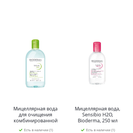
Мицеллярная вода
Мицеллярная вода,
для очищения
Sensibio H2O,
комбинированной
Bioderma, 250 мл
кожи, Sebium H2O,
Есть в наличии (1)
Есть в наличии (1)
Bioderma, 500 мл