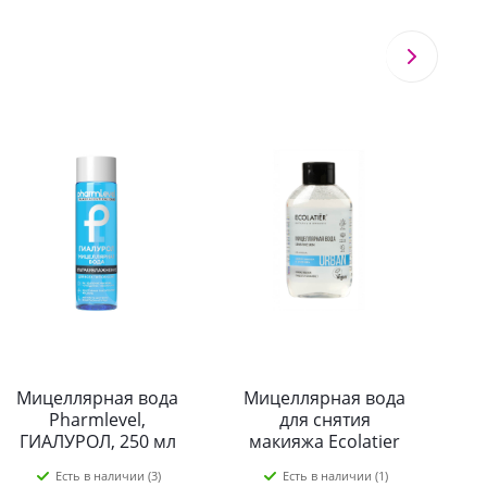
Мицеллярная вода
Мицеллярная вода
М
Pharmlevel,
для снятия
ГИАЛУРОЛ, 250 мл
макияжа Ecolatier
Цветок кактуса
Есть в наличии (3)
Есть в наличии (1)
алоэ вера для