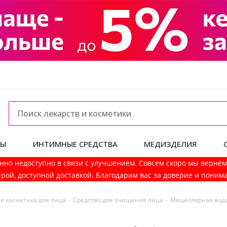
ДЫ
ИНТИМНЫЕ СРЕДСТВА
МЕДИЗДЕЛИЯ
нно недоступно в связи с улучшением. Совсем скоро мы вернё
рой, доступной доставкой. Благодарим вас за доверие и поним
я косметика для лица
-
Средство для очищения лица
-
Мицеллярная вод