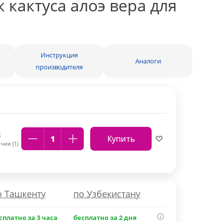
 кактуса алоэ вера для
Инструкция
Аналоги
производителя
S
Купить
чии (1)
о Ташкенту
по Узбекистану
сплатно за 3 часа
бесплатно за 2 дня