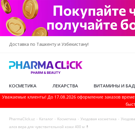
Доставка по Ташкенту и Узбекистану!
КОСМЕТИКА
ЛЕКАРСТВА
ВИТАМИНЫ И БА
Уважаемые клиенты! До 17.08.2026 оформление заказов време
быст
PharmaСlick.uz
-
Каталог
-
Косметика
-
Уходовая косметика
-
Уходова
алоэ вера для чувствительной кожи 400 м 💊