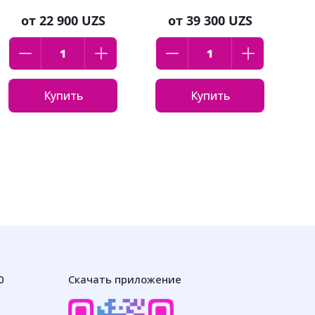
чувствительной
от
22 900 UZS
от
39 300 UZS
кожи 400 м
Купить
Купить
0
Скачать приложение