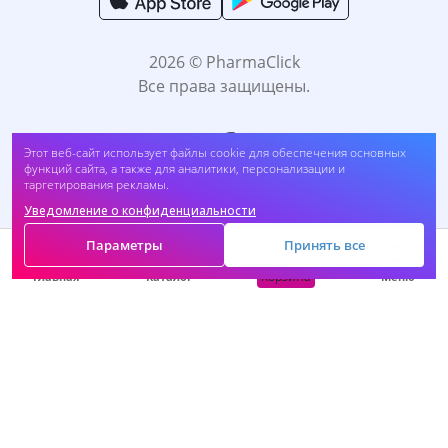
2026 © PharmaClick
Все права защищены.
Этот веб-сайт использует файлы cookie для обеспечения основных
функций сайта, а также для аналитики, персонализации и
таргетирования рекламы.
Уведомление о конфиденциальности
Принимаем к оплате:
Параметры
Принять все
Корзина
Главная
Каталог
Меню
САМОЛЕЧЕНИЕ МОЖЕТ БЫТЬ ВРЕДНЫМ ДЛЯ
ВАШЕГО ЗДОРОВЬЯ. ПЕРЕД ПРИМЕНЕНИЕМ
ПРЕПАРАТА ПРОКОНСУЛЬТИРУЙТЕСЬ C
ВРАЧОМ.