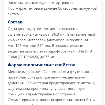
Часто мышечные судороги, артралгия.
Постмаркетинговые данные Со стороны иммунной
системы
Состав
Одна доза содержит
Активные вещества
сальметерола ксинафоат 36,3 мкг (эквивалентный
25 мкг сальметерола), флутиказона пропионат 50
мкг; 125 мкг или 250 мкг.
Вспомогательные
вещества пропеллент гидрофторалкан 134а (HFA
134a) (GR106642X) до 75 мг.
Фармакологические свойства
Механизм действия
Сальметерол и флутиказона
пропионат обладают разными механизмами
действия. Сальметерол предотвращает симптомы,
флутиказона пропионат улучшает легочную
функцию и предотвращает обострения.
Сальметерол/флутиказона пропионат может быть