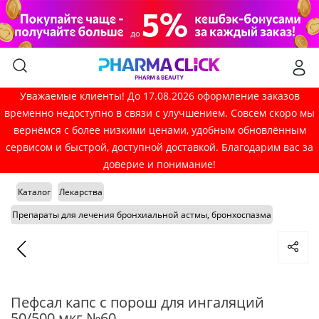
Уважаемые клиенты! До 17.08.2026 оформление заказов
временно недоступно в связи с улучшением. Совсем скоро мы
вернёмся с более низкими ценами, удобным обновлённым
сервисом и быстрой, доступной доставкой. Благодарим вас за
доверие и понимание!
Каталог
Лекарства
Препараты для лечения бронхиальной астмы, бронхоспазма
Пефсал капс с порош для ингаляций
50/500 мкг №60