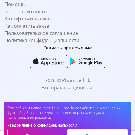
Помощь
Вопросы и ответы
Как оформить заказ
Как оплатить заказ
Пользовательское соглашение
Политика конфиденциальности
Скачать приложение
2026 © PharmaClick
Все права защищены.
Лосьон «SINOX-10» (Синокс) 60 мл №1 (25052025##2 741)
Этот веб-сайт использует файлы cookie для обеспечения основных
130 700
UZS
функций сайта, а также для аналитики, персонализации и
146 900
UZS
таргетирования рекламы.
Купить
-
11
%
Экономия
16 200
UZS
Уведомление о конфиденциальности
Принимаем к оплате: