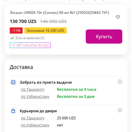
Лосьон «SINOX-10» (Синокс) 60 мл №1 (25052025##2 741)
130 700
UZS
146 900
UZS
-
11
%
Экономия
16 200
UZS
Купить
Есть в наличии (1)
+1 307 кешбэк-бонус
Доставка
Забрать из пункта выдачи
по Ташкенту
бесплатно за 3 часа
по Узбекистану
бесплатно за 2 дня
Курьером до двери
по Ташкенту
25 000 UZS
по Узбекистану
нет