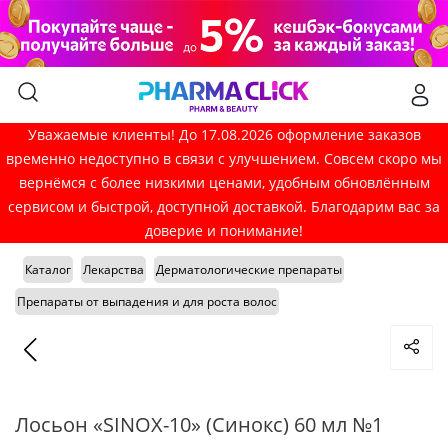
Уважаемые клиенты! До 17.08.2026 оформление заказов
временно недоступно в связи с улучшением. Совсем скоро мы
вернёмся с более низкими ценами, удобным обновлённым
сервисом и быстрой, доступной доставкой. Благодарим вас за
доверие и понимание!
Каталог
Лекарства
Дерматологические препараты
Препараты от выпадения и для роста волос
Лосьон «SINOX-10» (Синокс) 60 мл №1