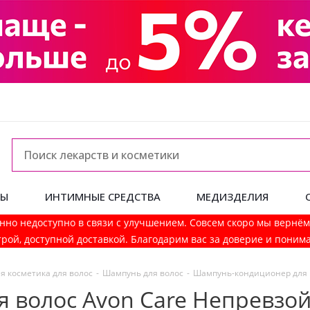
ДЫ
ИНТИМНЫЕ СРЕДСТВА
МЕДИЗДЕЛИЯ
нно недоступно в связи с улучшением. Совсем скоро мы вернё
рой, доступной доставкой. Благодарим вас за доверие и поним
я косметика для волос
-
Шампунь для волос
-
Шампунь-кондиционер для в
 волос Avon Care Непревзо