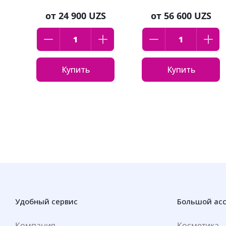
мл
от
24 900 UZS
от
56 600 UZS
Купить
Купить
Удобный сервис
Большой ас
Компания
Косметика