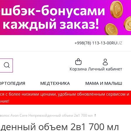
+998(78) 113-13-00
RU
UZ
Корзина
Личный кабинет
ОРТОПЕДИЯ
МЕДТЕХНИКА
МАМА И МАЛЫШ
мся с более низкими ценами, удобным обновлённым сервисом и
ание!
олос Avon Care Непревзойденный объем 2в1 700 мл 💊
йденный объем 2в1 700 мл