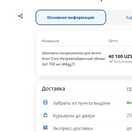
Основная информация
Ха
Цена
Название
Шампунь-кондиционер для волос
40 100
UZ
Avon Care Непревзойденный объем
Есть в нали
2в1 700 мл (##gg7)
Доставка
п
Забрать из пункта выдачи
бе
25
Курьером до двери
до
Экспресс-доставка