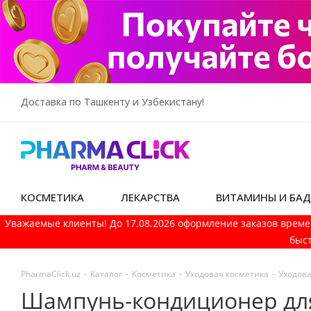
Доставка по Ташкенту и Узбекистану!
КОСМЕТИКА
ЛЕКАРСТВА
ВИТАМИНЫ И БА
Уважаемые клиенты! До 17.08.2026 оформление заказов време
быст
PharmaСlick.uz
-
Каталог
-
Косметика
-
Уходовая косметика
-
Уходова
Шампунь-кондиционер для