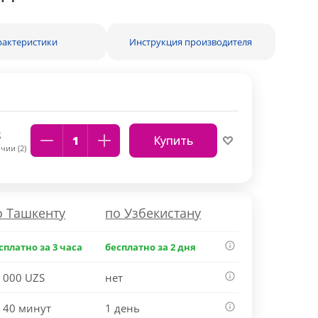
рактеристики
Инструкция производителя
S
Купить
чии (2)
о Ташкенту
по Узбекистану
сплатно за 3 часа
бесплатно за 2 дня
 000 UZS
нет
 40 минут
1 день