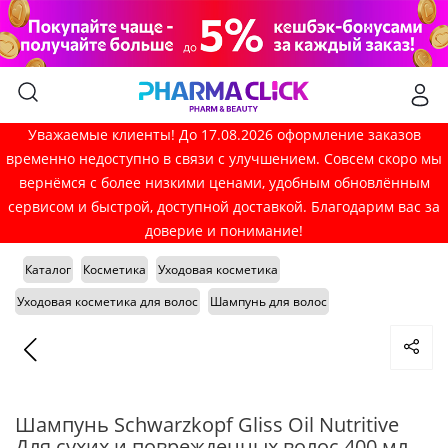
Уважаемые клиенты! До 17.08.2026 оформление заказов
временно недоступно в связи с улучшением. Совсем скоро мы
вернёмся с более низкими ценами, удобным обновлённым
сервисом и быстрой, доступной доставкой. Благодарим вас за
доверие и понимание!
Каталог
Косметика
Уходовая косметика
Уходовая косметика для волос
Шампунь для волос
Шампунь Schwarzkopf Gliss Oil Nutritive
Для сухих и поврежденных волос 400 мл