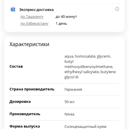
Экспресс-доставка
по Ташкенту
до 40 минут
по Узбекистану
1 день
Характеристики
aqua, homosalate, glycerin,
butyl
Состав
methoxydibenzoylmethane,
ethylhexyl salicylate, butylene
glycol di
Страна производитель
Германия
Дозировка
50 мл
Производитель
Nivea
Форма выпуска
Солнцезащитный крем