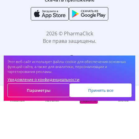
2026 © PharmaClick
Все права защищены.
Этот веб-сайт использует файлы cookie для обеспечения основных
функций сайта, а также для аналитики, персонализации и
таргетирования рекламы.
Уведомление о конфиденциальности
Принимаем к оплате:
Параметры
Принять все
Корзина
Главная
Каталог
Меню
САМОЛЕЧЕНИЕ МОЖЕТ БЫТЬ ВРЕДНЫМ ДЛЯ
ВАШЕГО ЗДОРОВЬЯ. ПЕРЕД ПРИМЕНЕНИЕМ
ПРЕПАРАТА ПРОКОНСУЛЬТИРУЙТЕСЬ C
ВРАЧОМ.