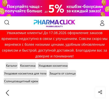
Уважаемые клиенты! До 17.08.2026 оформление заказов
временно недоступно в связи с улучшением. Совсем скоро мы
вернёмся с более низкими ценами, удобным обновлённым
сервисом и быстрой, доступной доставкой. Благодарим вас за
доверие и понимание!
Каталог
Косметика
Уходовая косметика
Уходовая косметика для тела
Защита от солнца
Солнцезащитный крем