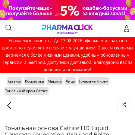
Уважаемые клиенты! До 17.08.2026 оформление заказов
временно недоступно в связи с улучшением. Совсем скоро мы
вернёмся с более низкими ценами, удобным обновлённым
сервисом и быстрой, доступной доставкой. Благодарим вас за
доверие и понимание!
Каталог
Косметика
Макияж
Лицо
Тональный крем
Тональный крем Catrice
Тональная основа Catrice HD Liquid
Coverage Foundation, 030 Sand Beige