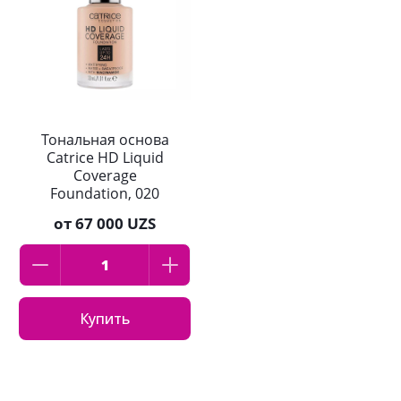
Тональная основа
Catrice HD Liquid
Coverage
Foundation, 020
Rose Beige розовый
от
67 000 UZS
беж, 30 мл
Купить