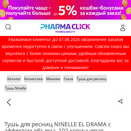
Уважаемые клиенты! До 07.08.2026 оформление заказов
временно недоступно в связи с улучшением. Совсем скоро мы
вернёмся с более низкими ценами, удобным обновлённым
сервисом и быстрой, доступной доставкой. Благодарим вас за
доверие и понимание!
Каталог
Косметика
Макияж
Глаза
Тушь для ресниц
Тушь Ninelle
Тушь для ресниц NINELLE EL DRAMA с
эффектом объема, 102 коричневая