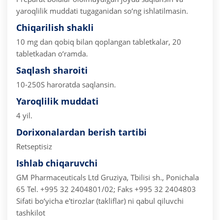
yaroqlilik muddati tugaganidan so‘ng ishlatilmasin.
Chiqarilish shakli
10 mg dan qobiq bilan qoplangan tabletkalar, 20
tabletkadan o‘ramda.
Saqlash sharoiti
10-250S haroratda saqlansin.
Yaroqlilik muddati
4 yil.
Dorixonalardan berish tartibi
Retseptisiz
Ishlab chiqaruvchi
GM Pharmaceuticals Ltd
Gruziya, Tbilisi sh., Ponichala
65
Tel. +995 32 2404801/02; Faks +995 32 2404803
Sifati bo‘yicha e'tirozlar (takliflar) ni qabul qiluvchi
tashkilot