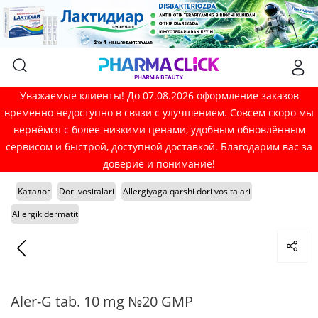
Уважаемые клиенты! До 07.08.2026 оформление заказов
временно недоступно в связи с улучшением. Совсем скоро мы
вернёмся с более низкими ценами, удобным обновлённым
сервисом и быстрой, доступной доставкой. Благодарим вас за
доверие и понимание!
Каталог
Dori vositalari
Allergiyaga qarshi dori vositalari
Allergik dermatit
Aler-G tab. 10 mg №20 GMP