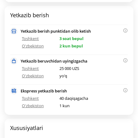
Yetkazib berish
Yetkazib berish punktidan olib ketish
Toshkent
3 soat bepul
O'zbekiston
2 kun bepul
Yetkazib beruvchidan uyingizgacha
Toshkent
25 000 UZS
O'zbekiston
yo'q
Ekspress yetkazib berish
Toshkent
40 daqiqagacha
O'zbekiston
1 kun
Xususiyatlari