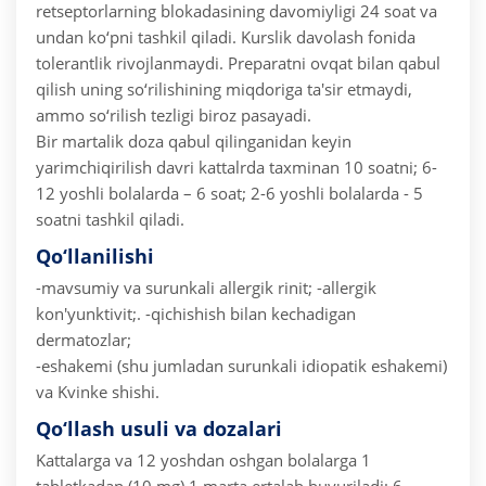
retseptorlarning blokadasining davomiyligi 24 soat va
undan ko‘pni tashkil qiladi. Kurslik davolash fonida
tolerantlik rivojlanmaydi. Preparatni ovqat bilan qabul
qilish uning so‘rilishining miqdoriga ta'sir etmaydi,
ammo so‘rilish tezligi biroz pasayadi.
Bir martalik doza qabul qilinganidan keyin
yarimchiqirilish davri kattalrda taxminan 10 soatni; 6-
12 yoshli bolalarda – 6 soat; 2-6 yoshli bolalarda - 5
soatni tashkil qiladi.
Qo‘llanilishi
-mavsumiy va surunkali allergik rinit;
-allergik
kon'yunktivit;.
-qichishish bilan kechadigan
dermatozlar;
-eshakemi (shu jumladan surunkali idiopatik eshakemi)
va Kvinke shishi.
Qo‘llash usuli va dozalari
Kattalarga va 12 yoshdan oshgan bolalarga 1