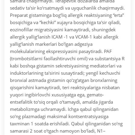
samara chaqirmaydi. Terapevtik dozalarda amalda
sedativ ta'sir ko‘rsatmaydi va uyquchanlik chaqirmaydi.
Preparat gistaminga bog‘liq allergik reaktsiyaning “erta”
bosqichiga va “kechki” xujayra bosqichiga ta'sir qiladi,
eozinofillar migratsiyasini kamaytiradi, shuningdek
allergik yallig‘lanish ICAM -1 va VCAM-1 kabi allergik
yallig‘lanish markerlari bo‘lgan adgeziya
molekulalarining ekspressiyasini pasaytiradi. PAF
(trombotsitlarni faollashtiruvchi omil) va substantsiya R
kabi boshqa gistamin sekretsiyasining mediatorlari va
induktorlarining ta'sirini susaytiradi; yengil kechuvchi
bronxial astmada gistamin qo‘zg‘atgan bronxlarning
qisqarishini kamaytiradi, teri reaktsiyalariga nisbatan
yuqori ingibirlovchi xususiyatga ega, gemato-
entsefalitik to‘siq orqali o‘tamaydi, amalda jigarda
metabolizmga uchramaydi.
Ichga qabul qilinganidan
so‘ng plazmadagi maksimal kontsentratsiyasiga
taxminan 1 soatda erishiladi. Qabul qilinganidan so‘ng
samarasi 2 soat o‘tgach namoyon bo‘ladi, N1–