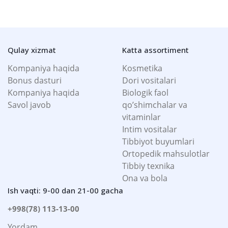
Qulay xizmat
Katta assortiment
Kompaniya haqida
Kosmetika
Bonus dasturi
Dori vositalari
Kompaniya haqida
Biologik faol
Savol javob
qo’shimchalar va
vitaminlar
Intim vositalar
Tibbiyot buyumlari
Ortopedik mahsulotlar
Tibbiy texnika
Ona va bola
Ish vaqti: 9-00 dan 21-00 gacha
+998(78) 113-13-00
Yordam