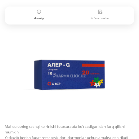
Asosiy
Ko'rsatmalar
Mahsulotning tashqi ko'rinishi fotosuratda ko'rsatilganidan farq qilishi
mumkin
Yetkazib berish faqat retseptsiz dori-darmonlar uchun amalga oshiriladi