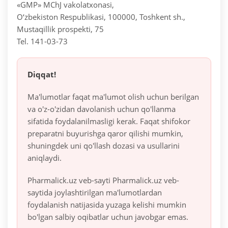
«GMP» MChJ vakolatxonasi,
O‘zbekiston Respublikasi, 100000, Toshkent sh.,
Mustaqillik prospekti, 75
Tel. 141-03-73
Diqqat!
Ma'lumotlar faqat ma'lumot olish uchun berilgan
va o'z-o'zidan davolanish uchun qo'llanma
sifatida foydalanilmasligi kerak. Faqat shifokor
preparatni buyurishga qaror qilishi mumkin,
shuningdek uni qo'llash dozasi va usullarini
aniqlaydi.
Pharmalick.uz veb-sayti Pharmalick.uz veb-
saytida joylashtirilgan ma'lumotlardan
foydalanish natijasida yuzaga kelishi mumkin
bo'lgan salbiy oqibatlar uchun javobgar emas.