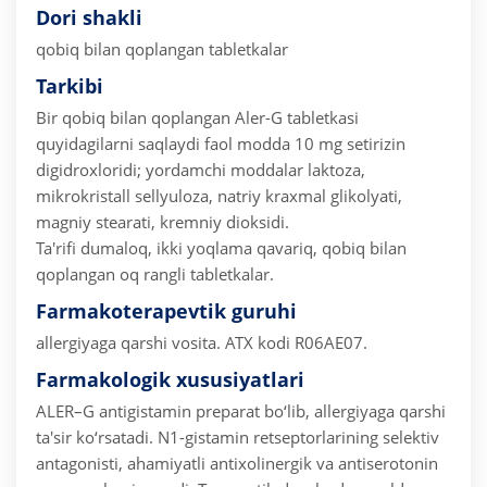
Dori shakli
qobiq bilan qoplangan tabletkalar
Tarkibi
Bir qobiq bilan qoplangan Aler-G tabletkasi
quyidagilarni saqlaydi
faol modda 10 mg setirizin
digidroxloridi;
yordamchi moddalar laktoza,
mikrokristall sellyuloza, natriy kraxmal glikolyati,
magniy stearati, kremniy dioksidi.
Ta'rifi dumaloq, ikki yoqlama qavariq, qobiq bilan
qoplangan oq rangli tabletkalar.
Farmakoterapevtik guruhi
allergiyaga qarshi vosita.
ATX kodi R06AE07.
Farmakologik xususiyatlari
ALER–G antigistamin preparat bo‘lib, allergiyaga qarshi
ta'sir ko‘rsatadi. N1-gistamin retseptorlarining selektiv
antagonisti, ahamiyatli antixolinergik va antiserotonin