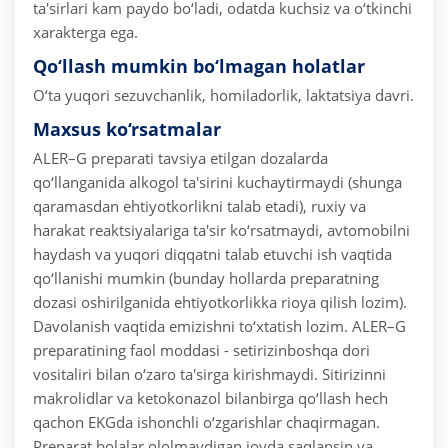
ta'sirlari kam paydo bo‘ladi, odatda kuchsiz va o‘tkinchi
xarakterga ega.
Qo‘llash mumkin bo‘lmagan holatlar
O‘ta yuqori sezuvchanlik, homiladorlik, laktatsiya davri.
Maxsus ko‘rsatmalar
ALER–G preparati tavsiya etilgan dozalarda
qo‘llanganida alkogol ta'sirini kuchaytirmaydi (shunga
qaramasdan ehtiyotkorlikni talab etadi), ruxiy va
harakat reaktsiyalariga ta'sir ko‘rsatmaydi, avtomobilni
haydash va yuqori diqqatni talab etuvchi ish vaqtida
qo‘llanishi mumkin (bunday hollarda preparatning
dozasi oshirilganida ehtiyotkorlikka rioya qilish lozim).
Davolanish vaqtida emizishni to‘xtatish lozim.
ALER–G
preparatining faol moddasi - setirizinboshqa dori
vositaliri bilan o‘zaro ta'sirga kirishmaydi. Sitirizinni
makrolidlar va ketokonazol bilanbirga qo‘llash hech
qachon EKGda ishonchli o‘zgarishlar chaqirmagan.
Preparat bolalar ololmaydigan joyda saqlansin va