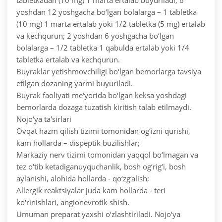
tabletkadan (10 mg) 1 marta ertalab buyuriladi;
6
yoshdan 12 yoshgacha bo‘lgan bolalarga – 1 tabletka
(10 mg) 1 marta ertalab yoki 1/2 tabletka (5 mg) ertalab
va kechqurun;
2 yoshdan 6 yoshgacha bo‘lgan
bolalarga – 1/2 tabletka 1 qabulda ertalab yoki 1/4
tabletka ertalab va kechqurun.
Buyraklar yetishmovchiligi bo‘lgan bemorlarga tavsiya
etilgan dozaning yarmi buyuriladi.
Buyrak faoliyati me'yorida bo‘lgan keksa yoshdagi
bemorlarda dozaga tuzatish kiritish talab etilmaydi.
Nojo‘ya ta'sirlari
Ovqat hazm qilish tizimi tomonidan og‘izni qurishi,
kam hollarda – dispeptik buzilishlar;
Markaziy nerv tizimi tomonidan yaqqol bo‘lmagan va
tez o‘tib ketadiganuyquchanlik, bosh og‘rig‘i, bosh
aylanishi, alohida hollarda - qo‘zg‘alish;
Allergik reaktsiyalar juda kam hollarda - teri
ko‘rinishlari, angionevrotik shish.
Umuman preparat yaxshi o‘zlashtiriladi. Nojo‘ya