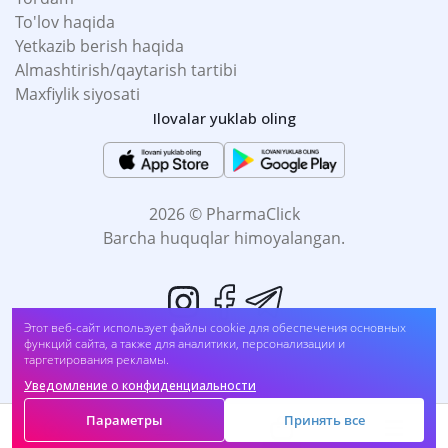
To'lov haqida
Yetkazib berish haqida
Almashtirish/qaytarish tartibi
Maxfiylik siyosati
Ilovalar yuklab oling
2026 © PharmaClick
Barcha huquqlar himoyalangan.
Этот веб-сайт использует файлы cookie для обеспечения основных
Алер-G таб. 10 мг №20 GMP (194221024##2 714)
функций сайта, а также для аналитики, персонализации и
таргетирования рекламы.
Sotib oling
UZS
42 500
Уведомление о конфиденциальности
Biz to'lovni qabul qilamiz:
Параметры
Принять все