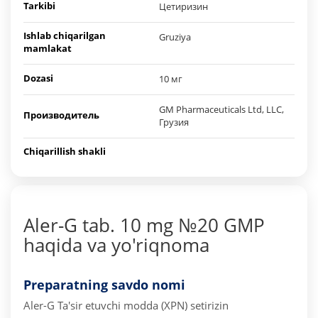
Tarkibi
Цетиризин
Ishlab chiqarilgan
Gruziya
mamlakat
Dozasi
10 мг
GM Pharmaceuticals Ltd, LLC,
Производитель
Грузия
Chiqarillish shakli
Aler-G tab. 10 mg №20 GMP
haqida va yo'riqnoma
Preparatning savdo nomi
Aler-G
Ta'sir etuvchi modda (XPN) setirizin