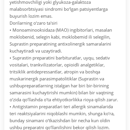
yetishmovchiligi yoki glyukoza-galaktoza
malabsorbtsiyasi sindromi bo‘lgan patsiyentlarga
buyurish lozim emas.
Dorilarning o‘zaro ta'siri
• Monoaminooksidaza (MAO) ingibitorlari, masalan
moklobenid, selegin kabi, moklobemid ili selegilin,
Suprastin preparatining antixolinergik samaralarini
kuchaytiradi va uzaytiradi.
• Suprastin preparatini barbituratlar, uyqu, sedativ
vositalari, trankvilizatorlar, opioidli analgetiklar,
tritsiklik antidepressantlar, atropin va boshqa
muskarinergik parasimpatolitiklar (Suprastin va
ushbupreparatlarning istalgan har biri bir-birining
samarasini kuchaytirishi mumkin) bilan bir vaqtning
o‘zida qo‘llashda o‘ta ehtiyotkorlikka rioya qilish zarur.
• Antigistamin preparatlari teri allergik sinamalarida
teri reaktsiyalarini niqoblashi mumkin, shunga ko‘ra,
bunday sinamani o‘tkazishdan bir necha kun oldin
ushbu preparatni qo‘llanilishini bekor qilish lozim.