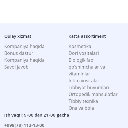
Qulay xizmat
Katta assortiment
Kompaniya haqida
Kosmetika
Bonus dasturi
Dori vositalari
Kompaniya haqida
Biologik faol
Savol javob
qo’shimchalar va
vitaminlar
Intim vositalar
Tibbiyot buyumlari
Ortopedik mahsulotlar
Tibbiy texnika
Ona va bola
Ish vaqti: 9-00 dan 21-00 gacha
+998(78) 113-13-00