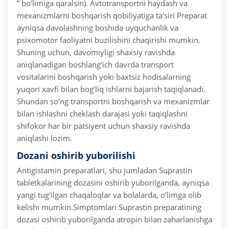
” bo‘limiga qaralsin).
Avtotransportni haydash va
mexanizmlarni boshqarish qobiliyatiga ta'siri
Preparat
ayniqsa davolashning boshida uyquchanlik va
psixomotor faoliyatni buzilishini chaqirishi mumkin.
Shuning uchun, davomiyligi shaxsiy ravishda
aniqlanadigan boshlang‘ich davrda transport
vositalarini boshqarish yoki baxtsiz hodisalarning
yuqori xavfi bilan bog‘liq ishlarni bajarish taqiqlanadi.
Shundan so‘ng transportni boshqarish va mexanizmlar
bilan ishlashni cheklash darajasi yoki taqiqlashni
shifokor har bir patsiyent uchun shaxsiy ravishda
aniqlashi lozim.
Dozani oshirib yuborilishi
Antigistamin preparatlari, shu jumladan Suprastin
tabletkalarining dozasini oshirib yuborilganda, ayniqsa
yangi tug‘ilgan chaqaloqlar va bolalarda, o‘limga olib
kelishi mumkin.
Simptomlari Suprastin preparatining
dozasi oshirib yuborilganda atropin bilan zaharlanishga