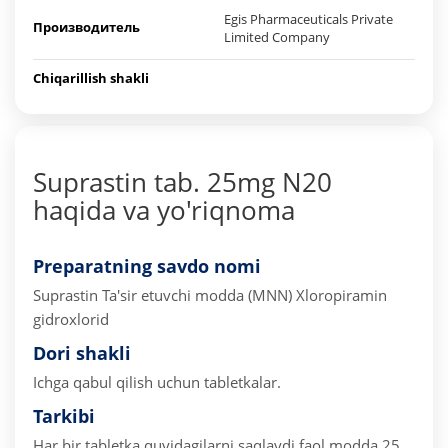
Egis Pharmaceuticals Private
Производитель
Limited Company
Chiqarillish shakli
Suprastin tab. 25mg N20
haqida va yo'riqnoma
Preparatning savdo nomi
Suprastin
Ta'sir etuvchi modda (MNN) Xloropiramin
gidroxlorid
Dori shakli
Ichga qabul qilish uchun tabletkalar.
Tarkibi
Har bir tabletka quyidagilarni saqlaydi
faol modda 25