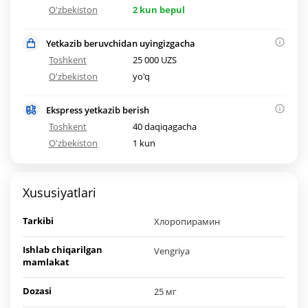
O'zbekiston
2 kun bepul
Yetkazib beruvchidan uyingizgacha
Toshkent
25 000 UZS
O'zbekiston
yo'q
Ekspress yetkazib berish
Toshkent
40 daqiqagacha
O'zbekiston
1 kun
Xususiyatlari
Tarkibi
Хлоропирамин
Ishlab chiqarilgan
Vengriya
mamlakat
Dozasi
25 мг