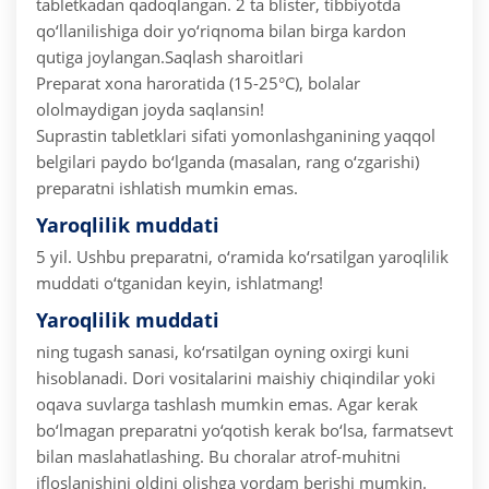
tabletkadan qadoqlangan.
2 ta blister, tibbiyotda
qo‘llanilishiga doir yo‘riqnoma bilan birga kardon
qutiga joylangan.
Saqlash sharoitlari
Preparat xona haroratida (15-25°C), bolalar
ololmaydigan joyda saqlansin!
Suprastin tabletklari sifati yomonlashganining yaqqol
belgilari paydo bo‘lganda (masalan, rang o‘zgarishi)
preparatni ishlatish mumkin emas.
Yaroqlilik muddati
5 yil.
Ushbu preparatni, o‘ramida ko‘rsatilgan yaroqlilik
muddati o‘tganidan keyin, ishlatmang!
Yaroqlilik muddati
ning tugash sanasi, ko‘rsatilgan oyning oxirgi kuni
hisoblanadi.
Dori vositalarini maishiy chiqindilar yoki
oqava suvlarga tashlash mumkin emas. Agar kerak
bo‘lmagan preparatni yo‘qotish kerak bo‘lsa, farmatsevt
bilan maslahatlashing. Bu choralar atrof-muhitni
ifloslanishini oldini olishga yordam berishi mumkin.