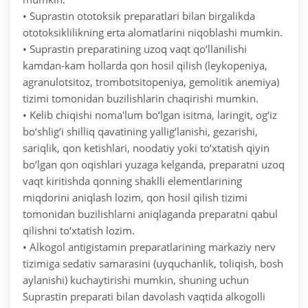
• Suprastin ototoksik preparatlari bilan birgalikda
ototoksiklilikning erta alomatlarini niqoblashi mumkin.
• Suprastin preparatining uzoq vaqt qo‘llanilishi
kamdan-kam hollarda qon hosil qilish (leykopeniya,
agranulotsitoz, trombotsitopeniya, gemolitik anemiya)
tizimi tomonidan buzilishlarin chaqirishi mumkin.
• Kelib chiqishi noma'lum bo‘lgan isitma, laringit, og‘iz
bo‘shlig‘i shilliq qavatining yallig‘lanishi, gezarishi,
sariqlik, qon ketishlari, noodatiy yoki to‘xtatish qiyin
bo‘lgan qon oqishlari yuzaga kelganda, preparatni uzoq
vaqt kiritishda qonning shaklli elementlarining
miqdorini aniqlash lozim, qon hosil qilish tizimi
tomonidan buzilishlarni aniqlaganda preparatni qabul
qilishni to‘xtatish lozim.
• Alkogol antigistamin preparatlarining markaziy nerv
tizimiga sedativ samarasini (uyquchanlik, toliqish, bosh
aylanishi) kuchaytirishi mumkin, shuning uchun
Suprastin preparati bilan davolash vaqtida alkogolli