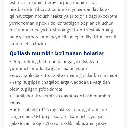
oshirish imkonini beruvchi juda muhim jihat
hisoblanadi. Tibbiyot xodimlariga har qanday faraz
qilinayotgan noxush reaktsiyalar to‘g‘risidagi axborotni
yo‘riqnomaning oxirida ko‘rsatilgan bog‘lanish uchun
ma'lumotlar bo‘yicha, shuningdek dori vositalarining
nojo‘ya samaralarini qayd etishning milliy tizimi orqali
taqdim etish lozim.
Qo‘llash mumkin bo‘lmagan holatlar
• Preparatning faol moddalariga yoki istalgan
yordamchi moddalariga nisbatan yuqori
sezuvchanlikda
• Bronxial astmaning o‘tkir ko‘rinishida
• Yangi tug‘ilgan chaqaloqlarga (vaqtida va vaqtidan
oldin tug‘ilgan go‘daklarda)
• Homiladorlik va emizish davrida qo‘llash mumkin
emas.
Har bir tabletka 116 mg laktoza monogidratini o‘z
ichiga oladi. Ushbu preparatni kam uchraydigan
galaktozani irsiy ko‘taraolmaslik, laktazaning irsiy