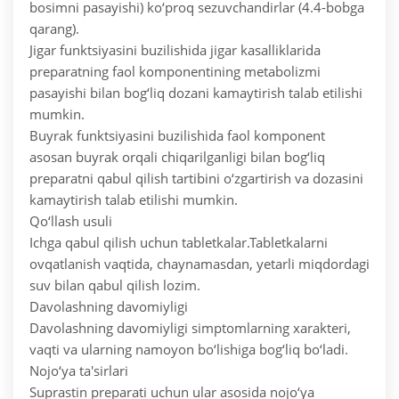
bosimni pasayishi) ko‘proq sezuvchandirlar (4.4-bobga
qarang).
Jigar funktsiyasini buzilishida jigar kasalliklarida
preparatning faol komponentining metabolizmi
pasayishi bilan bog‘liq dozani kamaytirish talab etilishi
mumkin.
Buyrak funktsiyasini buzilishida faol komponent
asosan buyrak orqali chiqarilganligi bilan bog‘liq
preparatni qabul qilish tartibini o‘zgartirish va dozasini
kamaytirish talab etilishi mumkin.
Qo‘llash usuli
Ichga qabul qilish uchun tabletkalar.Tabletkalarni
ovqatlanish vaqtida, chaynamasdan, yetarli miqdordagi
suv bilan qabul qilish lozim.
Davolashning davomiyligi
Davolashning davomiyligi simptomlarning xarakteri,
vaqti va ularning namoyon bo‘lishiga bog‘liq bo‘ladi.
Nojo‘ya ta'sirlari
Suprastin preparati uchun ular asosida nojo‘ya