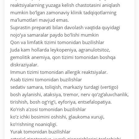
reaktsiyalarning yuzaga kelish chastotasini aniqlash
mumkin bo‘lgan zamonaviy klinik tadqiqotlarning
ma'lumotlari mavjud emas.
Suprastin preparati bilan davolash vaqtida quyidagi
nojo‘ya samaralar paydo bo‘lishi mumkin
Qon va limfatik tizimi tomonidan buzilishlar
Juda kam hollarda leykopeniya, agranulotsitoz,
gemolitik anemiya, qon tizimi tomonidan boshqa
diskraziyalar.
Immun tizimi tomonidan allergik reaktsiyalar.
Asab tizimi tomonidan buzilishlar
sedativ samara, toliqish, markaziy turdagi (vertigo)
bosh aylanishi, ataksiya, tremor, nerv qo‘zg‘aluvchanlik,
tirishish, bosh og‘rig‘i, eyforiya, entsefalopatiya.
Ko‘rish a'zosi tomonidan buzilishlar
ko‘z ichki bosimini oshishi, glaukoma xuruji,
ko‘rishning noaniqligi.
Yurak tomonidan buzilishlar