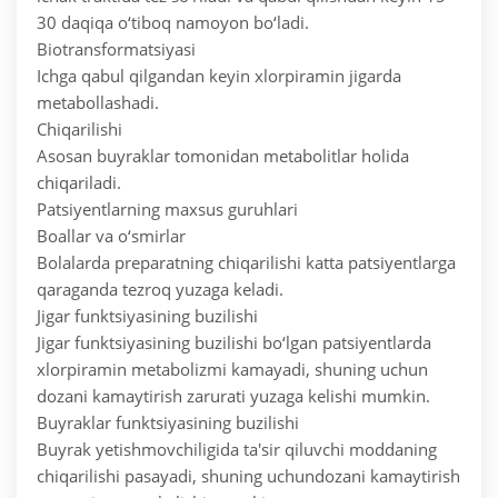
30 daqiqa o‘tiboq namoyon bo‘ladi.
Biotransformatsiyasi
Ichga qabul qilgandan keyin xlorpiramin jigarda
metabollashadi.
Chiqarilishi
Asosan buyraklar tomonidan metabolitlar holida
chiqariladi.
Patsiyentlarning maxsus guruhlari
Boallar va o‘smirlar
Bolalarda preparatning chiqarilishi katta patsiyentlarga
qaraganda tezroq yuzaga keladi.
Jigar funktsiyasining buzilishi
Jigar funktsiyasining buzilishi bo‘lgan patsiyentlarda
xlorpiramin metabolizmi kamayadi, shuning uchun
dozani kamaytirish zarurati yuzaga kelishi mumkin.
Buyraklar funktsiyasining buzilishi
Buyrak yetishmovchiligida ta'sir qiluvchi moddaning
chiqarilishi pasayadi, shuning uchundozani kamaytirish