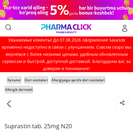
Уважаемые клиенты! До 07.08.2026 оформление заказов
временно недоступно в связи с улучшением. Совсем скоро мы
вернёмся с более низкими ценами, удобным обновлённым
сервисом и быстрой, доступной доставкой. Благодарим вас за
доверие и понимание!
Каталог
Dori vositalari
Allergiyaga qarshi dori vositalari
Allergik dermatit
Suprastin tab. 25mg N20