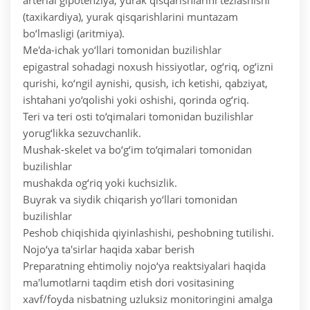
arterial gipotenziya, yurak qisqarishlarini tezlashishi
(taxikardiya), yurak qisqarishlarini muntazam
bo‘lmasligi (aritmiya).
Me'da-ichak yo‘llari tomonidan buzilishlar
epigastral sohadagi noxush hissiyotlar, og‘riq, og‘izni
qurishi, ko‘ngil aynishi, qusish, ich ketishi, qabziyat,
ishtahani yo‘qolishi yoki oshishi, qorinda og‘riq.
Teri va teri osti to‘qimalari tomonidan buzilishlar
yorug‘likka sezuvchanlik.
Mushak-skelet va bo‘g‘im to‘qimalari tomonidan
buzilishlar
mushakda og‘riq yoki kuchsizlik.
Buyrak va siydik chiqarish yo‘llari tomonidan
buzilishlar
Peshob chiqishida qiyinlashishi, peshobning tutilishi.
Nojo‘ya ta'sirlar haqida xabar berish
Preparatning ehtimoliy nojo‘ya reaktsiyalari haqida
ma'lumotlarni taqdim etish dori vositasining
xavf/foyda nisbatning uzluksiz monitoringini amalga