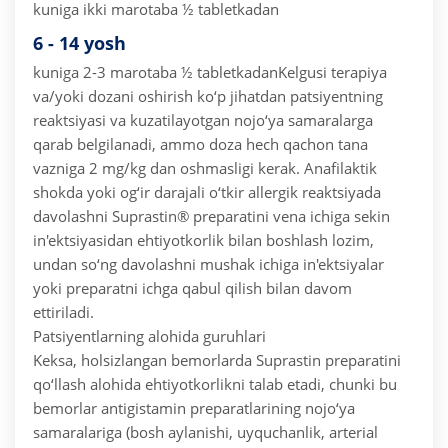
kuniga ikki marotaba ½ tabletkadan
6 - 14 yosh
kuniga 2-3 marotaba ½ tabletkadan
Kelgusi terapiya
va/yoki dozani oshirish ko‘p jihatdan patsiyentning
reaktsiyasi va kuzatilayotgan nojo‘ya samaralarga
qarab belgilanadi, ammo doza hech qachon tana
vazniga
2 mg/kg dan oshmasligi kerak. Anafilaktik
shokda yoki og‘ir darajali o‘tkir allergik reaktsiyada
davolashni Suprastin® preparatini vena ichiga sekin
in'ektsiyasidan ehtiyotkorlik bilan boshlash lozim,
undan so‘ng davolashni mushak ichiga in'ektsiyalar
yoki preparatni ichga qabul qilish bilan davom
ettiriladi.
Patsiyentlarning alohida guruhlari
Keksa, holsizlangan bemorlarda Suprastin preparatini
qo‘llash alohida ehtiyotkorlikni talab etadi, chunki bu
bemorlar antigistamin preparatlarining nojo‘ya
samaralariga (bosh aylanishi, uyquchanlik, arterial