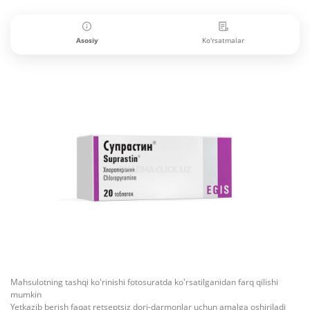
Asosiy
Ko'rsatmalar
Mahsulotning tashqi ko'rinishi fotosuratda ko'rsatilganidan farq qilishi
mumkin
Yetkazib berish faqat retseptsiz dori-darmonlar uchun amalga oshiriladi