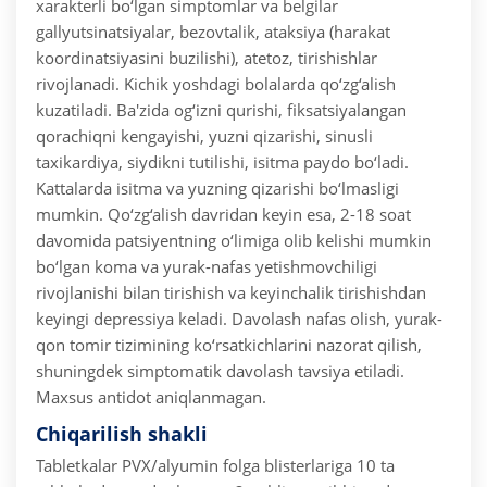
xarakterli bo‘lgan simptomlar va belgilar
gallyutsinatsiyalar, bezovtalik, ataksiya (harakat
koordinatsiyasini buzilishi), atetoz, tirishishlar
rivojlanadi. Kichik yoshdagi bolalarda qo‘zg‘alish
kuzatiladi. Ba'zida og‘izni qurishi, fiksatsiyalangan
qorachiqni kengayishi, yuzni qizarishi, sinusli
taxikardiya, siydikni tutilishi, isitma paydo bo‘ladi.
Kattalarda isitma va yuzning qizarishi bo‘lmasligi
mumkin. Qo‘zg‘alish davridan keyin esa, 2-18 soat
davomida patsiyentning o‘limiga olib kelishi mumkin
bo‘lgan koma va yurak-nafas yetishmovchiligi
rivojlanishi bilan tirishish va keyinchalik tirishishdan
keyingi depressiya keladi.
Davolash nafas olish, yurak-
qon tomir tizimining ko‘rsatkichlarini nazorat qilish,
shuningdek simptomatik davolash tavsiya etiladi.
Maxsus antidot aniqlanmagan.
Chiqarilish shakli
Tabletkalar PVX/alyumin folga blisterlariga 10 ta