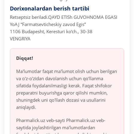
Dorixonalardan berish tartibi
Retseptsiz beriladi.
QAYD ETISh GUVOHNOMA EGASI
YoAJ “Farmatsevticheskiy zavod Egis”
1106 Budapesht, Keresturi ko‘ch., 30-38
VENGRIYA
Diqqat!
Ma'lumotlar faqat ma'lumot olish uchun berilgan
va o'z-o'zidan davolanish uchun qo'llanma
sifatida foydalanilmasligi kerak. Faqat shifokor
preparatni buyurishga qaror qilishi mumkin,
shuningdek uni qo'llash dozasi va usullarini
aniqlaydi.
Pharmalick.uz veb-sayti Pharmalick.uz veb-
saytida joylashtirilgan ma'lumotlardan