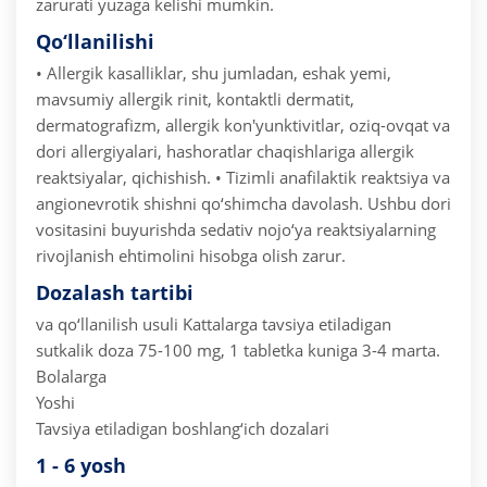
zarurati yuzaga kelishi mumkin.
Qo‘llanilishi
• Allergik kasalliklar, shu jumladan, eshak yemi,
mavsumiy allergik rinit, kontaktli dermatit,
dermatografizm, allergik kon'yunktivitlar, oziq-ovqat va
dori allergiyalari, hashoratlar chaqishlariga allergik
reaktsiyalar, qichishish.
• Tizimli anafilaktik reaktsiya va
angionevrotik shishni qo‘shimcha davolash.
Ushbu dori
vositasini buyurishda sedativ nojo‘ya reaktsiyalarning
rivojlanish ehtimolini hisobga olish zarur.
Dozalash tartibi
va qo‘llanilish usuli
Kattalarga tavsiya etiladigan
sutkalik doza 75-100 mg, 1 tabletka kuniga 3-4 marta.
Bolalarga
Yoshi
Tavsiya etiladigan boshlang‘ich dozalari
1 - 6 yosh