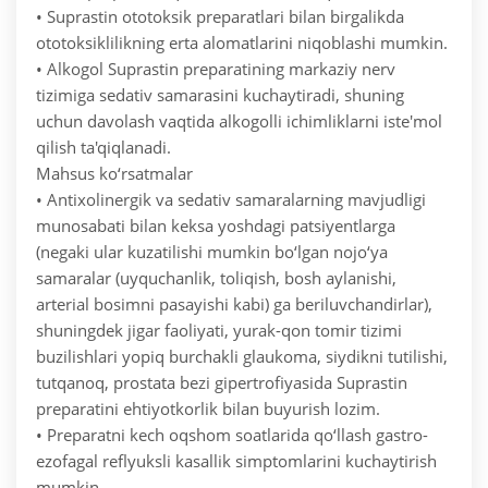
• Suprastin ototoksik preparatlari bilan birgalikda
ototoksiklilikning erta alomatlarini niqoblashi mumkin.
• Alkogol Suprastin preparatining markaziy nerv
tizimiga sedativ samarasini kuchaytiradi, shuning
uchun davolash vaqtida alkogolli ichimliklarni iste'mol
qilish ta'qiqlanadi.
Mahsus ko‘rsatmalar
• Antixolinergik va sedativ samaralarning mavjudligi
munosabati bilan keksa yoshdagi patsiyentlarga
(negaki ular kuzatilishi mumkin bo‘lgan nojo‘ya
samaralar (uyquchanlik, toliqish, bosh aylanishi,
arterial bosimni pasayishi kabi) ga beriluvchandirlar),
shuningdek jigar faoliyati, yurak-qon tomir tizimi
buzilishlari yopiq burchakli glaukoma, siydikni tutilishi,
tutqanoq, prostata bezi gipertrofiyasida Suprastin
preparatini ehtiyotkorlik bilan buyurish lozim.
• Preparatni kech oqshom soatlarida qo‘llash gastro-
ezofagal reflyuksli kasallik simptomlarini kuchaytirish
mumkin.