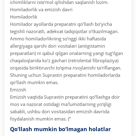
ichimliklarni iste'mol qilishdan saqlanish lozim.
Homiladorlik va emizish davri
Homiladorlik
Homilador ayollarda preparatni qo‘llash bo‘yicha
tegishli nazoratli, adekvat tadqiqotlar o‘tkazilmagan.
Ammo homiladorlikning so‘nggi ikki haftasida
allergiyaga qarshi dori vositalari (antigistamin
preparatlari) ni qabul qilgan onalarning yangi tug‘ilgan
chaqaloqlarida ko‘z gavhari (retrolental fibroplaziya)
orqasida biriktiruvchi to‘qima rivojlanishi ta'riflangan.
Shuning uchun Suprastin preparatini homiladorlarda
qo‘llash mumkin emas.
Emizish
Emizish vaqtida Suprastin preparatini qo‘llashga doir
mos va nazorat ostidagi ma'lumotlarning yo‘qligi
sababli, ushbu dori vositasidan emizish davrida
foydalanish mumkin emas. (“
Qo‘llash mumkin bo‘lmagan holatlar