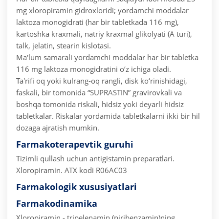
mg xloropiramin gidroxloridi;
yordamchi moddalar
laktoza monogidrati (har bir tabletkada 116 mg),
kartoshka kraxmali, natriy kraxmal glikolyati (A turi),
talk, jelatin, stearin kislotasi.
Ma'lum samarali yordamchi moddalar har bir tabletka
116 mg laktoza monogidratini o‘z ichiga oladi.
Ta'rifi oq yoki kulrang-oq rangli, disk ko‘rinishidagi,
faskali, bir tomonida “SUPRASTIN” gravirovkali va
boshqa tomonida riskali, hidsiz yoki deyarli hidsiz
tabletkalar. Riskalar yordamida tabletkalarni ikki bir hil
dozaga ajratish mumkin.
Farmakoterapevtik guruhi
Tizimli qullash uchun antigistamin preparatlari.
Xloropiramin.
ATX kodi R06AC03
Farmakologik xususiyatlari
Farmakodinamika
Xloropiramin - tripelenamin (piribenzamin)ning