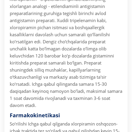
xlorlangan analogi - etilendiaminli antigistamin
preparatlarining guruhiga tegishli birinchi avlod
antigistamin preparati. Xuddi tripelenamin kabi,
xloropiramin pichan isitmasi va boshqaallergik
kasalliklarni davolash uchun samarali qo‘llanilishi
ko‘rsatilgan edi. Dengiz cho‘chqalarida preparat
unchalik katta bo‘lmagan dozalarda o‘limga olib
keluvchidan 120 barobar ko‘p dozalarda gistaminni
kiritishda preparat samarali bo‘lgan. Preparat
shuningdek silliq mushaklar, kapillyarlarning
o‘tkazuvchanligi va markaziy asab tizimiga ta'sir
ko‘rsatadi. Ichga qabul qilinganda samara 15-30
daqiqadan keyinoq namoyon bo‘ladi, maksimal samara
1 soat davomida rivojlanadi va taxminan 3-6 soat
davom etadi.
Farmakokinetikasi
So‘rilishi
Ichga qabul qilganda xlorpiramin oshqozon-
ichak traktida tez so‘riladi va qabul qilishdan keyin 15-