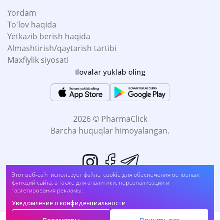
Yordam
To'lov haqida
Yetkazib berish haqida
Almashtirish/qaytarish tartibi
Maxfiylik siyosati
Ilovalar yuklab oling
2026 © PharmaClick
Barcha huquqlar himoyalangan.
Этот веб-сайт использует файлы cookie для обеспечения основных
Супрастин таб. 25мг №20 (V384В1024##2 677)
функций сайта, а также для аналитики, персонализации и
таргетирования рекламы.
Sotib oling
UZS
32 400
Уведомление о конфиденциальности
Biz to'lovni qabul qilamiz: