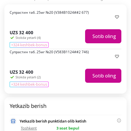
Супрастин таб. 25мг №20 (V384В1024##2 677)
UZS
32 400
Sotib oling
Stokda yetarli (4)
+324 keshbek-bonus
Супрастин таб. 25мг №20 (V583B1124##2 746)
UZS
32 400
Sotib oling
Stokda yetarli (2)
+324 keshbek-bonus
Yetkazib berish
Yetkazib berish punktidan olib ketish
Toshkent
3 soat bepul