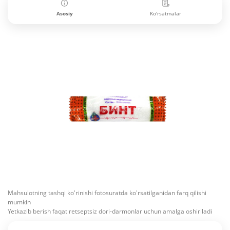
Asosiy
Ko'rsatmalar
Mahsulotning tashqi ko'rinishi fotosuratda ko'rsatilganidan farq qilishi
mumkin
Yetkazib berish faqat retseptsiz dori-darmonlar uchun amalga oshiriladi