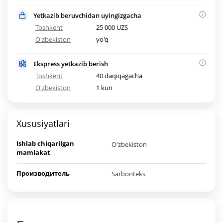
Yetkazib beruvchidan uyingizgacha
Toshkent
25 000 UZS
O'zbekiston
yo'q
Ekspress yetkazib berish
Toshkent
40 daqiqagacha
O'zbekiston
1 kun
Xususiyatlari
Ishlab chiqarilgan
O'zbekiston
mamlakat
Производитель
Sarbonteks