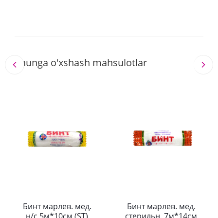
Shunga o'xshash mahsulotlar
Бинт марлев. мед.
Бинт марлев. мед.
н/с 5м*10см (ST)
стерильн. 7м*14см