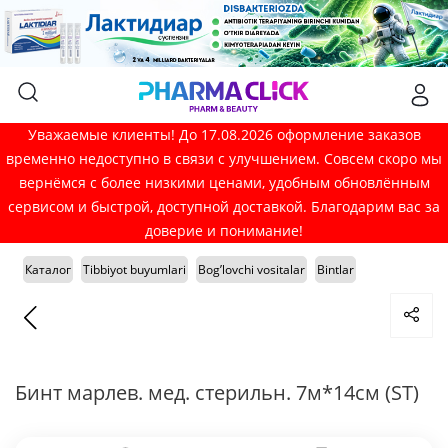
Уважаемые клиенты! До 17.08.2026 оформление заказов
временно недоступно в связи с улучшением. Совсем скоро мы
вернёмся с более низкими ценами, удобным обновлённым
сервисом и быстрой, доступной доставкой. Благодарим вас за
доверие и понимание!
Каталог
Tibbiyot buyumlari
Bog’lovchi vositalar
Bintlar
Бинт марлев. мед. стерильн. 7м*14см (ST)