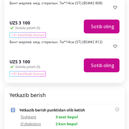
Бинт марлев. мед. стерильн. 7м*14см (ST) (BS##2 808)
UZS
3 100
Sotib oling
Stokda yetarli (5)
+31 keshbek-bonus
Бинт марлев. мед. стерильн. 7м*14см (ST) (BS##2 812)
UZS
3 100
Sotib oling
Stokda yetarli (5)
+31 keshbek-bonus
Yetkazib berish
Yetkazib berish punktidan olib ketish
Toshkent
3 soat bepul
O'zbekiston
2 kun bepul