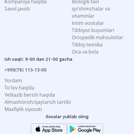
Kompaniya haqida
Biologik faol
Savol javob
qo’shimchalar va
vitaminlar
Intim vositalar
Tibbiyot buyumlari
Ortopedik mahsulotlar
Tibbiy texnika
Ona va bola
Ish vaqti: 9-00 dan 21-00 gacha
+998(78) 113-13-00
Yordam
To'lov haqida
Yetkazib berish haqida
Almashtirish/qaytarish tartibi
Maxfiylik siyosati
Ilovalar yuklab oling