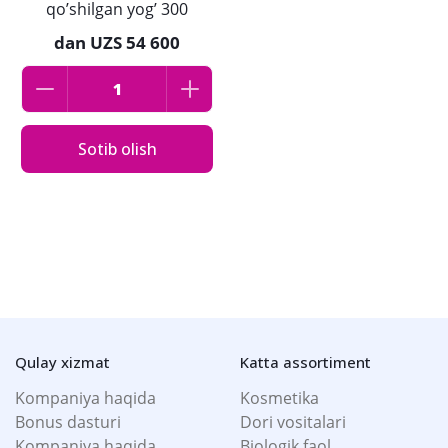
qo’shilgan yog’ 300
ml
dan
UZS 54 600
Sotib olish
Qulay xizmat
Katta assortiment
Kompaniya haqida
Kosmetika
Bonus dasturi
Dori vositalari
Kompaniya haqida
Biologik faol