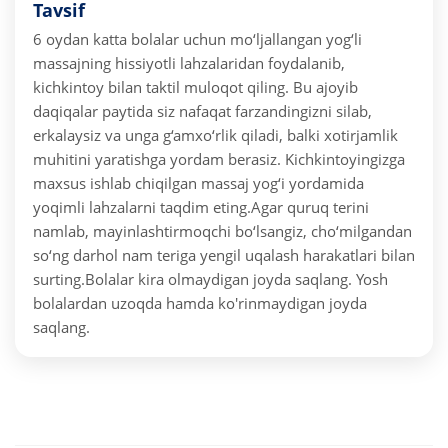
Tavsif
6 oydan katta bolalar uchun mo‘ljallangan yog‘li
massajning hissiyotli lahzalaridan foydalanib,
kichkintoy bilan taktil muloqot qiling. Bu ajoyib
daqiqalar paytida siz nafaqat farzandingizni silab,
erkalaysiz va unga g‘amxo‘rlik qiladi, balki xotirjamlik
muhitini yaratishga yordam berasiz. Kichkintoyingizga
maxsus ishlab chiqilgan massaj yog‘i yordamida
yoqimli lahzalarni taqdim eting.
Agar quruq terini
namlab, mayinlashtirmoqchi bo‘lsangiz, cho‘milgandan
so‘ng darhol nam teriga yengil uqalash harakatlari bilan
surting.Bolalar kira olmaydigan joyda saqlang. Yosh
bolalardan uzoqda hamda ko'rinmaydigan joyda
saqlang.