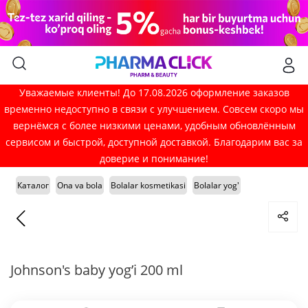
Уважаемые клиенты! До 17.08.2026 оформление заказов
временно недоступно в связи с улучшением. Совсем скоро мы
вернёмся с более низкими ценами, удобным обновлённым
сервисом и быстрой, доступной доставкой. Благодарим вас за
доверие и понимание!
Каталог
Ona va bola
Bolalar kosmetikasi
Bolalar yog'
Johnson's baby yog’i 200 ml