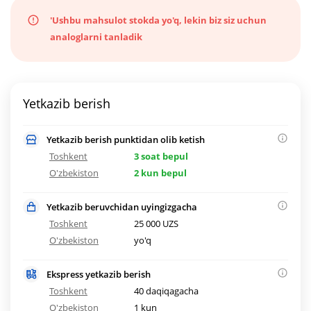
'Ushbu mahsulot stokda yo'q, lekin biz siz uchun
analoglarni tanladik
Yetkazib berish
Yetkazib berish punktidan olib ketish
Toshkent
3 soat bepul
O'zbekiston
2 kun bepul
Yetkazib beruvchidan uyingizgacha
Toshkent
25 000 UZS
O'zbekiston
yo'q
Ekspress yetkazib berish
Toshkent
40 daqiqagacha
O'zbekiston
1 kun