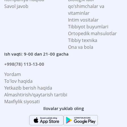
Savol javob
qo’shimchalar va
vitaminlar
Intim vositalar
Tibbiyot buyumlari
Ortopedik mahsulotlar
Tibbiy texnika
Ona va bola
Ish vaqti: 9-00 dan 21-00 gacha
+998(78) 113-13-00
Yordam
To'lov haqida
Yetkazib berish haqida
Almashtirish/qaytarish tartibi
Maxfiylik siyosati
Ilovalar yuklab oling