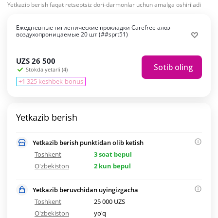
Yetkazib berish faqat retseptsiz dori-darmonlar uchun amalga oshiriladi
Ежедневные гигиенические прокладки Carefree алоэ
воздухопроницаемые 20 шт (##sprt51)
UZS
26 500
Sotib oling
Stokda yetarli (4)
+1 325 keshbek-bonus
Yetkazib berish
Yetkazib berish punktidan olib ketish
Toshkent
3 soat bepul
O'zbekiston
2 kun bepul
Yetkazib beruvchidan uyingizgacha
Toshkent
25 000 UZS
O'zbekiston
yo'q