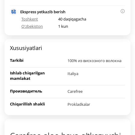
Ekspress yetkazib berish
Toshkent
40 daqiqagacha
O'zbekiston
1 kun
Xususiyatlari
Tarkibi
100% из вискозного волокна
Ishlab chiqarilgan
Italiya
mamlakat
Производитель
Carefree
Chiqarillish shakli
Prokladkalar