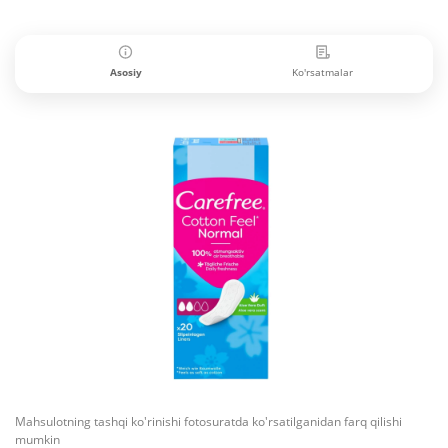
Asosiy
Ko'rsatmalar
Mahsulotning tashqi ko'rinishi fotosuratda ko'rsatilganidan farq qilishi
mumkin