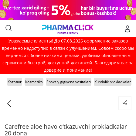
Уважаемые клиенты! До 07.08.2026 оформление заказов
временно недоступно в связи с улучшением. Совсем скоро мы
вернёмся с более низкими ценами, удобным обновлённым
сервисом и быстрой, доступной доставкой. Благодарим вас за
доверие и понимание!
Каталог
Kosmetika
Shaxsiy gigiyena vositalari
Kundalik prokladkalar
Carefree aloe havo o‘tkazuvchi prokladkalar
20 dona