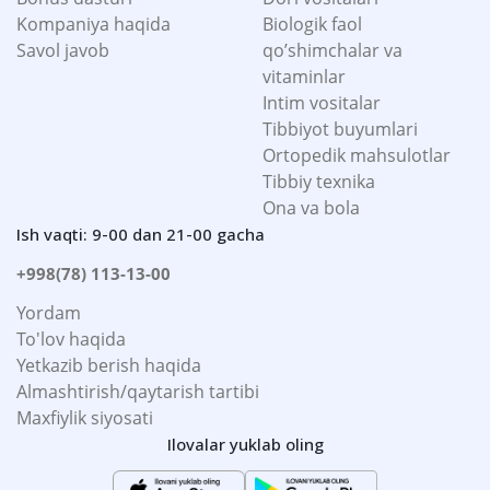
Kompaniya haqida
Biologik faol
Savol javob
qo’shimchalar va
vitaminlar
Intim vositalar
Tibbiyot buyumlari
Ortopedik mahsulotlar
Tibbiy texnika
Ona va bola
Ish vaqti: 9-00 dan 21-00 gacha
+998(78) 113-13-00
Yordam
To'lov haqida
Yetkazib berish haqida
Almashtirish/qaytarish tartibi
Maxfiylik siyosati
Ilovalar yuklab oling