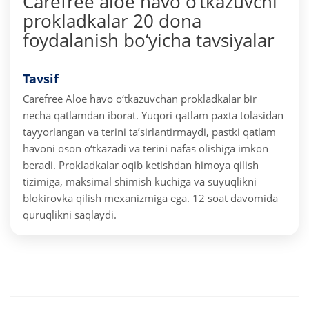
Carefree aloe havo o‘tkazuvchi
prokladkalar 20 dona
foydalanish bo‘yicha tavsiyalar
Tavsif
Carefree Aloe havo o‘tkazuvchan prokladkalar bir
necha qatlamdan iborat. Yuqori qatlam paxta tolasidan
tayyorlangan va terini ta’sirlantirmaydi, pastki qatlam
havoni oson o‘tkazadi va terini nafas olishiga imkon
beradi. Prokladkalar oqib ketishdan himoya qilish
tizimiga, maksimal shimish kuchiga va suyuqlikni
blokirovka qilish mexanizmiga ega. 12 soat davomida
quruqlikni saqlaydi.