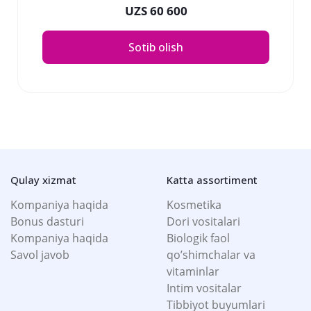
UZS 60 600
Sotib olish
Qulay xizmat
Katta assortiment
Kompaniya haqida
Kosmetika
Bonus dasturi
Dori vositalari
Kompaniya haqida
Biologik faol
Savol javob
qo’shimchalar va
vitaminlar
Intim vositalar
Tibbiyot buyumlari