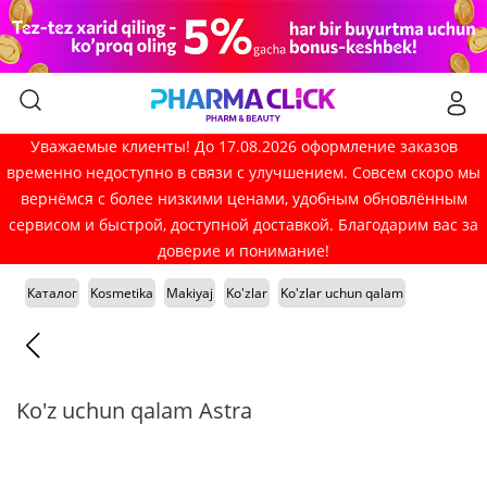
Уважаемые клиенты! До 17.08.2026 оформление заказов
временно недоступно в связи с улучшением. Совсем скоро мы
вернёмся с более низкими ценами, удобным обновлённым
сервисом и быстрой, доступной доставкой. Благодарим вас за
доверие и понимание!
Каталог
Kosmetika
Makiyaj
Ko'zlar
Ko'zlar uchun qalam
Ko'z uchun qalam Astra