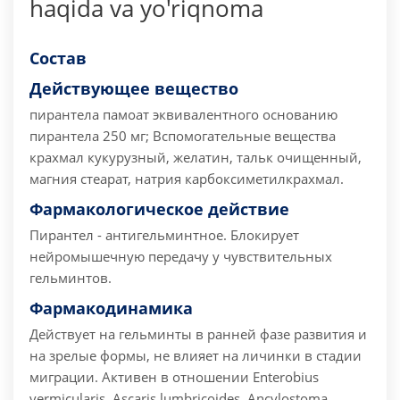
haqida va yo'riqnoma
Состав
Действующее вещество
пирантела памоат эквивалентного основанию
пирантела 250 мг;
Вспомогательные вещества
крахмал кукурузный, желатин, тальк очищенный,
магния стеарат, натрия карбоксиметилкрахмал.
Фармакологическое действие
Пирантел - антигельминтное.
Блокирует
нейромышечную передачу у чувствительных
гельминтов.
Фармакодинамика
Действует на гельминты в ранней фазе развития и
на зрелые формы, не влияет на личинки в стадии
миграции. Активен в отношении Enterobius
vermicularis, Ascaris lumbricoides, Ancylostoma