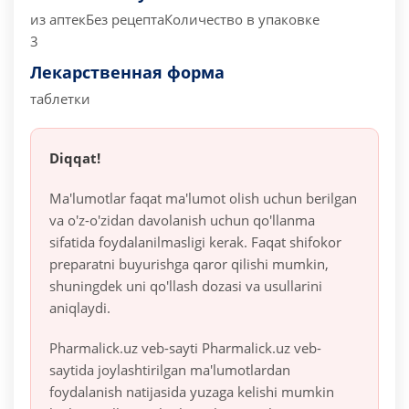
из аптек
Без рецепта
Количество в упаковке
3
Лекарственная форма
таблетки
Diqqat!
Ma'lumotlar faqat ma'lumot olish uchun berilgan
va o'z-o'zidan davolanish uchun qo'llanma
sifatida foydalanilmasligi kerak. Faqat shifokor
preparatni buyurishga qaror qilishi mumkin,
shuningdek uni qo'llash dozasi va usullarini
aniqlaydi.
Pharmalick.uz veb-sayti Pharmalick.uz veb-
saytida joylashtirilgan ma'lumotlardan
foydalanish natijasida yuzaga kelishi mumkin