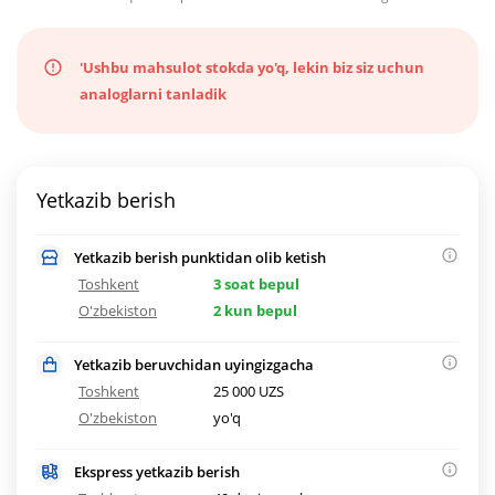
'Ushbu mahsulot stokda yo'q, lekin biz siz uchun
analoglarni tanladik
Yetkazib berish
Yetkazib berish punktidan olib ketish
Toshkent
3 soat bepul
O'zbekiston
2 kun bepul
Yetkazib beruvchidan uyingizgacha
Toshkent
25 000 UZS
O'zbekiston
yo'q
Ekspress yetkazib berish