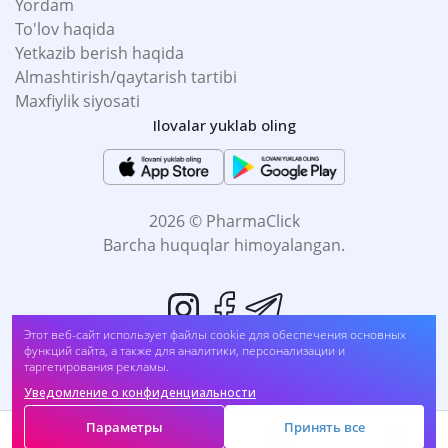
Yordam
To'lov haqida
Yetkazib berish haqida
Almashtirish/qaytarish tartibi
Maxfiylik siyosati
Ilovalar yuklab oling
2026 © PharmaClick
Barcha huquqlar himoyalangan.
Этот веб-сайт использует файлы cookie для обеспечения основных
функций сайта, а также для аналитики, персонализации и
таргетирования рекламы.
Уведомление о конфиденциальности
Biz to'lovni qabul qilamiz:
Параметры
Принять все