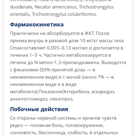
duodenale, Necator americanus, Trichostrongylus
orientalis, Trichostrongylus colubriformis.
Фармакокинетика
Практически не абсорбируется в ЖКТ. После
приема внутрь в разовой дозе 10 мг/кг массы тела
Cmaxсоставляет 0,005–0,13 мкг/мл и достигается в
течение 1–3 ч. Частично метаболизируется в
печени до N-метил-1,3-пропандиамина. Выводится
с фекалиями (50% принятой дозы — в
неизмененном виде) и с мочой (около 7% — в
неизмененном виде и в виде
метаболита).
Показания
Энтеробиоз, аскаридоз,
анкилостомидоз, некатороз.
Побочные действия
Со стороны нервной системы и органов чувств
редко — головная боль, головокружение,
сонливость, бессонница, слабость; в отдельных