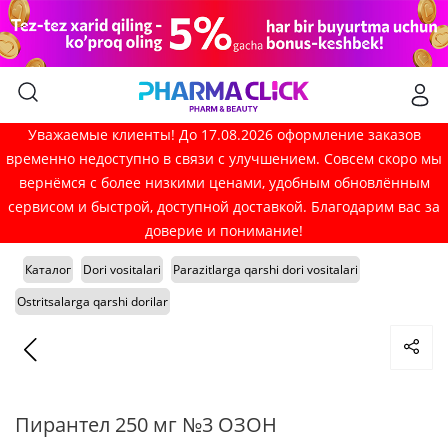
Уважаемые клиенты! До 17.08.2026 оформление заказов
временно недоступно в связи с улучшением. Совсем скоро мы
вернёмся с более низкими ценами, удобным обновлённым
сервисом и быстрой, доступной доставкой. Благодарим вас за
доверие и понимание!
Каталог
Dori vositalari
Parazitlarga qarshi dori vositalari
Ostritsalarga qarshi dorilar
Пирантел 250 мг №3 ОЗОН