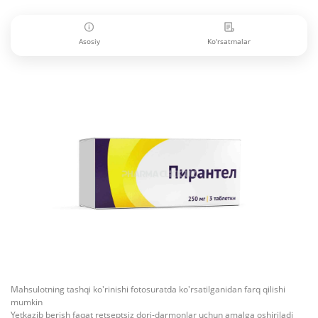
Asosiy
Ko'rsatmalar
Mahsulotning tashqi ko'rinishi fotosuratda ko'rsatilganidan farq qilishi
mumkin
Yetkazib berish faqat retseptsiz dori-darmonlar uchun amalga oshiriladi