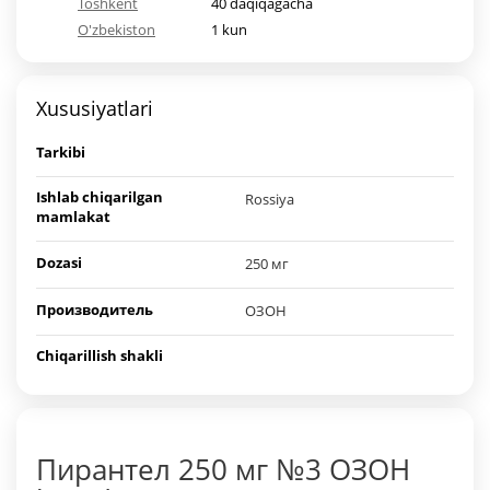
Toshkent
40 daqiqagacha
O'zbekiston
1 kun
Xususiyatlari
Tarkibi
Ishlab chiqarilgan
Rossiya
mamlakat
Dozasi
250 мг
Производитель
ОЗОН
Chiqarillish shakli
Пирантел 250 мг №3 ОЗОН