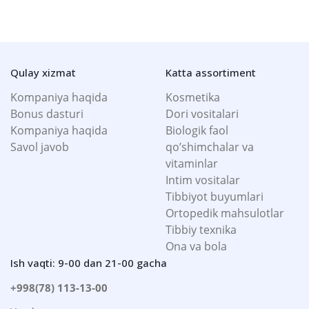
Qulay xizmat
Katta assortiment
Kompaniya haqida
Kosmetika
Bonus dasturi
Dori vositalari
Kompaniya haqida
Biologik faol
Savol javob
qo’shimchalar va
vitaminlar
Intim vositalar
Tibbiyot buyumlari
Ortopedik mahsulotlar
Tibbiy texnika
Ona va bola
Ish vaqti: 9-00 dan 21-00 gacha
+998(78) 113-13-00