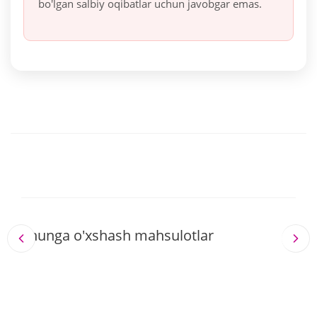
bo'lgan salbiy oqibatlar uchun javobgar emas.
Shunga o'xshash mahsulotlar