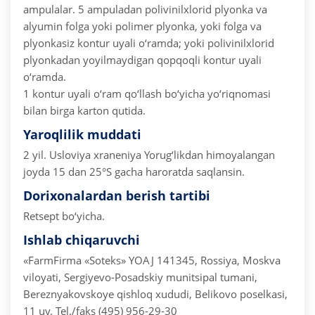
ampulalar.
5 ampuladan polivinilxlorid plyonka va
alyumin folga yoki polimer plyonka, yoki folga va
plyonkasiz kontur uyali o‘ramda; yoki polivinilxlorid
plyonkadan yoyilmaydigan qopqoqli kontur uyali
o‘ramda.
1 kontur uyali o‘ram qo‘llash bo‘yicha yo‘riqnomasi
bilan birga karton qutida.
Yaroqlilik muddati
2 yil.
Usloviya xraneniya
Yorug‘likdan himoyalangan
joyda 15 dan 25°S gacha haroratda saqlansin.
Dorixonalardan berish tartibi
Retsept bo‘yicha.
Ishlab chiqaruvchi
«FarmFirma «Soteks» YOAJ
141345, Rossiya, Moskva
viloyati, Sergiyevo-Posadskiy munitsipal tumani,
Bereznyakovskoye qishloq xududi, Belikovo poselkasi,
11 uy.
Tel./faks (495) 956-29-30