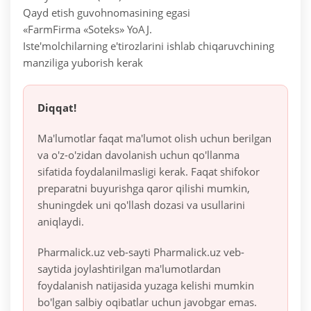
Qayd etish guvohnomasining egasi
«FarmFirma «Soteks» YoAJ.
Iste'molchilarning e'tirozlarini ishlab chiqaruvchining
manziliga yuborish kerak
Diqqat!
Ma'lumotlar faqat ma'lumot olish uchun berilgan
va o'z-o'zidan davolanish uchun qo'llanma
sifatida foydalanilmasligi kerak. Faqat shifokor
preparatni buyurishga qaror qilishi mumkin,
shuningdek uni qo'llash dozasi va usullarini
aniqlaydi.
Pharmalick.uz veb-sayti Pharmalick.uz veb-
saytida joylashtirilgan ma'lumotlardan
foydalanish natijasida yuzaga kelishi mumkin
bo'lgan salbiy oqibatlar uchun javobgar emas.