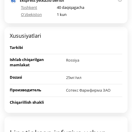
Ekspress yetkazib berish
Toshkent
40 daqiqagacha
O'zbekiston
1 kun
Xususiyatlari
Tarkibi
Ishlab chiqarilgan
Rossiya
mamlakat
Dozasi
25мг/мл
Производитель
Сотекс Фармфирма ЗАО
Chiqarillish shakli