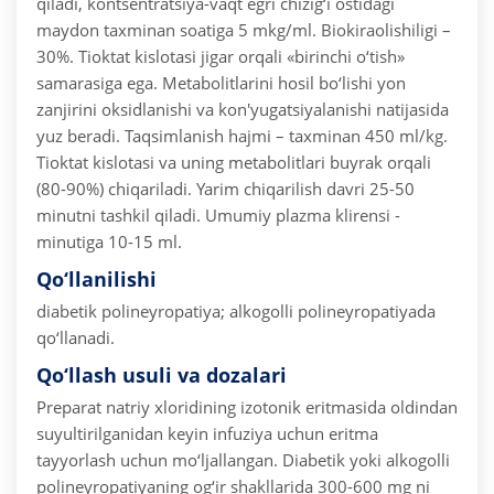
qiladi, kontsentratsiya-vaqt egri chizig‘i ostidagi
maydon taxminan soatiga 5 mkg/ml. Biokiraolishiligi –
30%.
Tioktat kislotasi jigar orqali «birinchi o‘tish»
samarasiga ega. Metabolitlarini hosil bo‘lishi yon
zanjirini oksidlanishi va kon'yugatsiyalanishi natijasida
yuz beradi.
Taqsimlanish hajmi – taxminan 450 ml/kg.
Tioktat kislotasi va uning metabolitlari buyrak orqali
(80-90%) chiqariladi. Yarim chiqarilish davri 25-50
minutni tashkil qiladi. Umumiy plazma klirensi -
minutiga 10-15 ml.
Qo‘llanilishi
diabetik polineyropatiya;
alkogolli polineyropatiyada
qo‘llanadi.
Qo‘llash usuli va dozalari
Preparat natriy xloridining izotonik eritmasida oldindan
suyultirilganidan keyin infuziya uchun eritma
tayyorlash uchun mo‘ljallangan.
Diabetik yoki alkogolli
polineyropatiyaning og‘ir shakllarida 300-600 mg ni