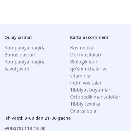
Qulay xizmat
Katta assortiment
Kompaniya haqida
Kosmetika
Bonus dasturi
Dori vositalari
Kompaniya haqida
Biologik faol
Savol javob
qo’shimchalar va
vitaminlar
Intim vositalar
Tibbiyot buyumlari
Ortopedik mahsulotlar
Tibbiy texnika
Ona va bola
Ish vaqti: 9-00 dan 21-00 gacha
+998(78) 113-13-00