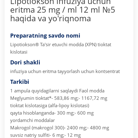
Lipotiokson infuziya uchun
eritma 25 mg / ml 12 ml №5
haqida va yo'riqnoma
Preparatning savdo nomi
Lipotiokson®
Ta'sir etuvchi modda (XPN) tioktat
kislotasi
Dori shakli
infuziya uchun eritma tayyorlash uchun kontsentrat
Tarkibi
1 ampula quyidagilarni saqlaydi
Faol modda
Meglyumin tioktat*- 583,86 mg;- 1167,72 mg
tioktat kislotasiga (alfa-lipoy kislotasi)
qayta hisoblanganda- 300 mg;- 600 mg
yordamchi moddalar
Makrogol (makrogol 300)- 2400 mg;- 4800 mg
suvsiz natriy sulfiti- 6 mg;- 12 mg