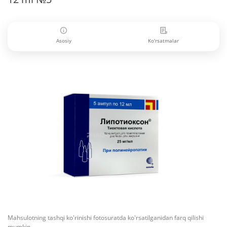
Asosiy
Ko'rsatmalar
Mahsulotning tashqi ko'rinishi fotosuratda ko'rsatilganidan farq qilishi
mumkin