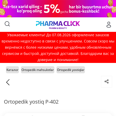
Уважаемые клиенты! До 07.08.2026 оформление заказов
временно недоступно в связи с улучшением. Совсем скоро мы
вернёмся с более низкими ценами, удобным обновлённым
сервисом и быстрой, доступной доставкой. Благодарим вас за
доверие и понимание!
Каталог
Ortopedik mahsulotlar
Ortopedik yostiqlar
Ortopedik yostiq P-402