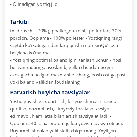
- Olinadigan yostiq jildi
-
Tarkibi
to‘ldiruvchi - 70% gipoallergen ko‘pik poliuritan, 30%
porolon. Qoplama - 100% poliester
- Yostiqning rangi
saytda ko‘rsatilganidan farq qilishi mumkin
Qo‘llash
bo‘yicha ko‘rsatma
- Yostiqning optimal balandligini tanlash uchun - hosil
bo‘lgan raqamga asoslanib, yelka chetidan bo‘yin
asosigacha bo‘lgan masofani o‘lchang, bosh ostiga past
yoki baland valikdan foydalaning
Parvarish bo‘yicha tavsiyalar
Yostiq yuvish va oqartirish, kir yuvish mashinasida
quritish, dazmollash, kimyoviy tozalash tavsiya
etilmaydi. Nam latta bilan artish tavsiya etiladi.
-
Qoplama 40°C haroratda qo‘lda yuvish tavsiya etiladi.
Buyumni ishqalab yoki siqib chiqarmang. Yoyilgan