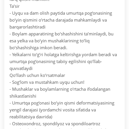
Ta’sir
- Uyqu va dam olish paytida umurtqa pog‘onasining
bo‘yin qismini o‘rtacha darajada mahkamlaydi va
barqarorlashtiradi
- Boylam apparatining bo‘shashishini ta’minlaydi, bu
esa yelka va bo‘yin mushaklarining to‘liq
bo‘shashishiga imkon beradi.
- Yelkalarni to‘g‘ri holatga keltirishga yordam beradi va
umurtqa pog‘onasining tabiiy egilishini qo‘llab-
quvvatlaydi
Qo‘llash uchun ko‘rsatmalar
- Sog‘lom va mustahkam uyqu uchun!
- Mushaklar va boylamlarning o‘rtacha ifodalangan
shikastlanishi
- Umurtqa pog‘onasi bo‘yin qismi deformatsiyasining
yengil darajasi (yordamchi vosita sifatida va
reabilitatsiya davrida)
- Osteoxondroz, spondilyoz va spondiloartroz