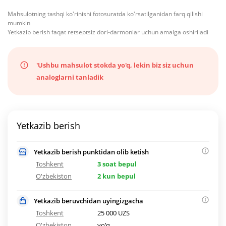
Mahsulotning tashqi ko'rinishi fotosuratda ko'rsatilganidan farq qilishi
mumkin
Yetkazib berish faqat retseptsiz dori-darmonlar uchun amalga oshiriladi
'Ushbu mahsulot stokda yo'q, lekin biz siz uchun
analoglarni tanladik
Yetkazib berish
Yetkazib berish punktidan olib ketish
Toshkent
3 soat bepul
O'zbekiston
2 kun bepul
Yetkazib beruvchidan uyingizgacha
Toshkent
25 000 UZS
O'zbekiston
yo'q