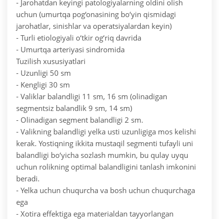
- Jarohatdan keyingi patologiyalarning oldini olish
uchun (umurtqa pog‘onasining bo‘yin qismidagi
jarohatlar, sinishlar va operatsiyalardan keyin)
- Turli etiologiyali o‘tkir og‘riq davrida
- Umurtqa arteriyasi sindromida
Tuzilish xususiyatlari
- Uzunligi 50 sm
- Kengligi 30 sm
- Valiklar balandligi 11 sm, 16 sm (olinadigan
segmentsiz balandlik 9 sm, 14 sm)
- Olinadigan segment balandligi 2 sm.
- Valikning balandligi yelka usti uzunligiga mos kelishi
kerak. Yostiqning ikkita mustaqil segmenti tufayli uni
balandligi bo‘yicha sozlash mumkin, bu qulay uyqu
uchun rolikning optimal balandligini tanlash imkonini
beradi.
- Yelka uchun chuqurcha va bosh uchun chuqurchaga
ega
- Xotira effektiga ega materialdan tayyorlangan