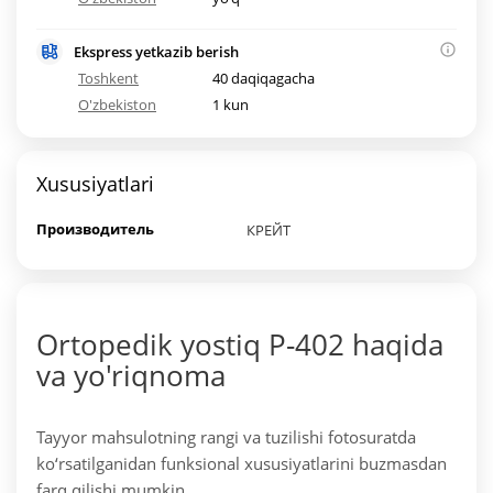
Ekspress yetkazib berish
Toshkent
40 daqiqagacha
O'zbekiston
1 kun
Xususiyatlari
Производитель
КРЕЙТ
Ortopedik yostiq P-402 haqida
va yo'riqnoma
Tayyor mahsulotning rangi va tuzilishi fotosuratda
ko‘rsatilganidan funksional xususiyatlarini buzmasdan
farq qilishi mumkin.