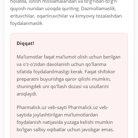
holatda, isitish moslamalaridan va to‘g‘ridan-to‘g‘ri
quyosh nuridan uzoqda quriting. Dazmollamaslik,
erituvchilar, oqartiruvchilar va kimyoviy tozalashdan
foydalanmaslik
Diqqat!
Ma'lumotlar faqat ma'lumot olish uchun berilgan
va o'z-o'zidan davolanish uchun qo'llanma
sifatida foydalanilmasligi kerak. Faqat shifokor
preparatni buyurishga qaror qilishi mumkin,
shuningdek uni qo'llash dozasi va usullarini
aniqlaydi.
Pharmalick.uz veb-sayti Pharmalick.uz veb-
saytida joylashtirilgan ma'lumotlardan
foydalanish natijasida yuzaga kelishi mumkin
bo'lgan salbiy oqibatlar uchun javobgar emas.