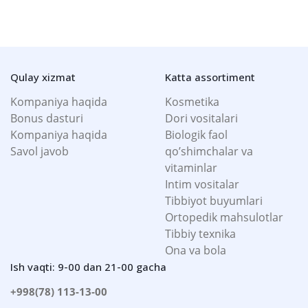
Qulay xizmat
Katta assortiment
Kompaniya haqida
Kosmetika
Bonus dasturi
Dori vositalari
Kompaniya haqida
Biologik faol
Savol javob
qo’shimchalar va
vitaminlar
Intim vositalar
Tibbiyot buyumlari
Ortopedik mahsulotlar
Tibbiy texnika
Ona va bola
Ish vaqti: 9-00 dan 21-00 gacha
+998(78) 113-13-00