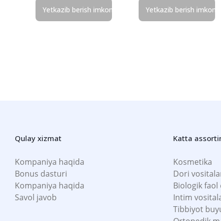
Yetkazib berish imkonsiz
Yetkazib berish imkons
Qulay xizmat
Katta assort
Kompaniya haqida
Kosmetika
Bonus dasturi
Dori vositala
Kompaniya haqida
Biologik faol
Savol javob
Intim vosital
Tibbiyot buy