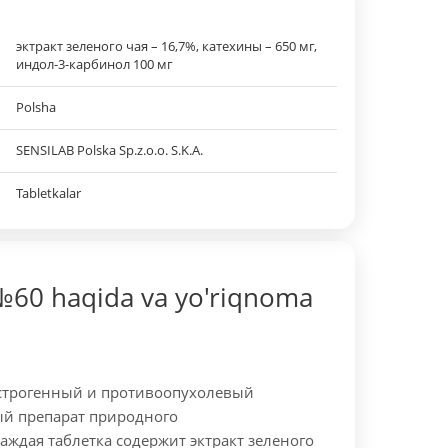
эктракт зеленого чая – 16,7%, катехины – 650 мг,
индол-3-карбинол 100 мг
Polsha
SENSILAB Polska Sp.z.o.o. S.K.A.
Tabletkalar
60 haqida va yo'riqnoma
строгенный и противоопухолевый
й препарат природного
аждая таблетка содержит эктракт зеленого