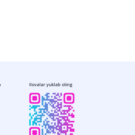
a
Ilovalar yuklab oling