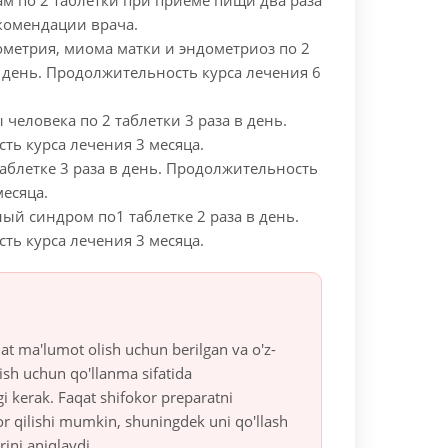
м по 2 таблетки при приеме пищи два раза
комендации врача.
ометрия, миома матки и эндометриоз по 2
в день. Продолжительность курса лечения 6
человека по 2 таблетки 3 раза в день.
ть курса лечения 3 месяца.
аблетке 3 раза в день. Продолжительность
месяца.
й синдром по1 таблетке 2 раза в день.
ть курса лечения 3 месяца.
at ma'lumot olish uchun berilgan va o'z-
ish uchun qo'llanma sifatida
gi kerak. Faqat shifokor preparatni
r qilishi mumkin, shuningdek uni qo'llash
rini aniqlaydi.