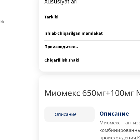
Xususiyatlari
Tarkibi
mkin
Ishlab chiqarilgan mamlakat
Производитель
Chiqarillish shakli
Миомекс 650мг+100мг №
Описание
Описание
Миомекс – антиэ
комбинированны
происхождения.
К