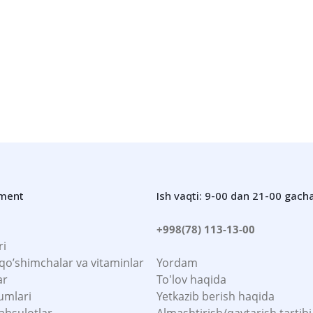
iz
iment
Ish vaqti: 9-00 dan 21-00 gach
+998(78) 113-13-00
ri
 qo’shimchalar va vitaminlar
Yordam
ar
To'lov haqida
umlari
Yetkazib berish haqida