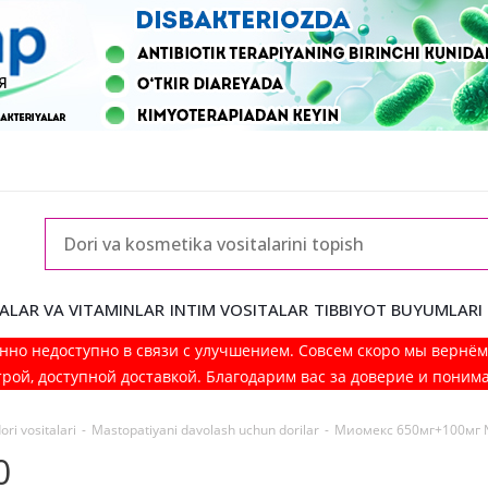
ALAR VA VITAMINLAR
INTIM VOSITALAR
TIBBIYOT BUYUMLARI
нно недоступно в связи с улучшением. Совсем скоро мы вернё
рой, доступной доставкой. Благодарим вас за доверие и поним
ri vositalari
-
Mastopatiyani davolash uchun dorilar
-
Миомекс 650мг+100мг 
0