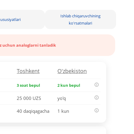
Ishlab chiqaruvchining
ususiyatlari
ko'rsatmalari
iz uchun analoglarni tanladik
Toshkent
O'zbekiston
3 soat bepul
2 kun bepul
25 000 UZS
yo'q
40 daqiqagacha
1 kun