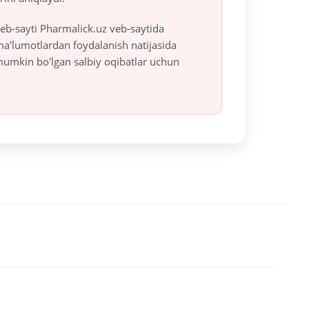
eb-sayti Pharmalick.uz veb-saytida
 ma'lumotlardan foydalanish natijasida
mumkin bo'lgan salbiy oqibatlar uchun