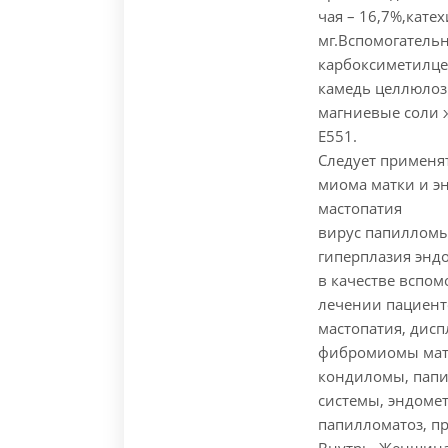
чая – 16,7%,кате
мг.
Вспомогательн
карбоксиметилце
камедь целлюлозы
магниевые соли 
E551.
Следует применя
миома матки и э
мастопатия
вирус папилломы
гиперплазия энд
в качестве вспом
лечении пациенто
мастопатия, дисп
фибромиомы матк
кондиломы, папи
системы, эндоме
папилломатоз, п