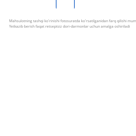
Mahsulotning tashqi ko'rinishi fotosuratda ko'rsatilganidan farq qilishi mu
Yetkazib berish faqat retseptsiz dori-darmonlar uchun amalga oshiriladi