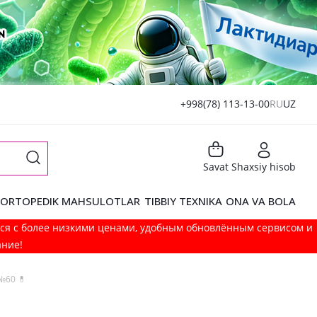
+998(78) 113-13-00
RU
UZ
Savat
Shaxsiy hisob
ORTOPEDIK MAHSULOTLAR
TIBBIY TEXNIKA
ONA VA BOLA
мся с более низкими ценами, удобным обновлённым сервисом и
ание!
№60 💊