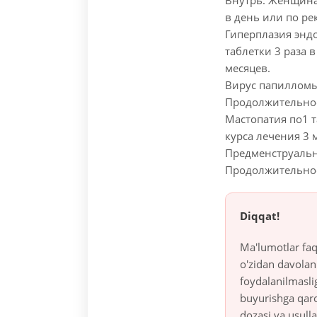
Внутрь. Женщина
в день или по ре
Гиперплазия энд
таблетки 3 раза 
месяцев.
Вирус папилломы 
Продолжительнос
Мастопатия по1 т
курса лечения 3 
Предменструальны
Продолжительнос
Diqqat!
Ma'lumotlar faq
o'zidan davolan
foydalanilmasli
buyurishga qaro
dozasi va usulla