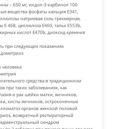
хины – 650 мг, индол-3-карбинол 100
ые вещества фосфаты кальция E341,
ллюлозы натриевая соль трехмерная,
 E 468, целлюлоза Е460, тальк E553b,
жирных кислот E470b, диоксид кремния
ть при следующих показаниях
ндометриоз
 человека
ометрия
огательного средства в традиционном
в при таких заболеваниях, как
лазия и рак шейки матки, яичников,
и, кисты яичников, остроконечные
лломатоз органов женской половой
триоз, возвратный респираторный
редменструальный синдром