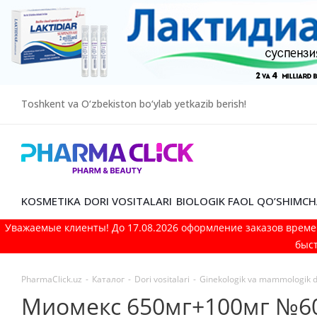
Toshkent va O‘zbekiston bo‘ylab yetkazib berish!
KOSMETIKA
DORI VOSITALARI
BIOLOGIK FAOL QO’SHIMCH
Уважаемые клиенты! До 17.08.2026 оформление заказов време
быст
PharmaClick.uz
-
Каталог
-
Dori vositalari
-
Ginekologik va mammologik do
Миомекс 650мг+100мг №6