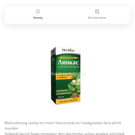
Asosiy
Ko'rsatmalar
Mahsulotning tashqi ko'rinishi fotosuratda ko'rsatilganidan farq qilishi
mumkin
Yetkazib berish faqat retseptsiz dori-darmonlar uchun amalga oshiriladi