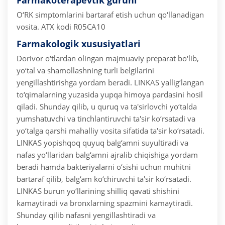
Farmakoterapevtik guruhi
O‘RK simptomlarini bartaraf etish uchun qo‘llanadigan
vosita.
ATX kodi R05CA10
Farmakologik xususiyatlari
Dorivor o‘tlardan olingan majmuaviy preparat bo‘lib,
yo‘tal va shamollashning turli belgilarini
yengillashtirishga yordam beradi.
LINKAS yallig‘langan
to‘qimalarning yuzasida yupqa himoya pardasini hosil
qiladi. Shunday qilib, u quruq va ta'sirlovchi yo‘talda
yumshatuvchi va tinchlantiruvchi ta'sir ko‘rsatadi va
yo‘talga qarshi mahalliy vosita sifatida ta'sir ko‘rsatadi.
LINKAS yopishqoq quyuq balg‘amni suyultiradi va
nafas yo‘llaridan balg‘amni ajralib chiqishiga yordam
beradi hamda bakteriyalarni o‘sishi uchun muhitni
bartaraf qilib, balg‘am ko‘chiruvchi ta'sir ko‘rsatadi.
LINKAS burun yo‘llarining shilliq qavati shishini
kamaytiradi va bronxlarning spazmini kamaytiradi.
Shunday qilib nafasni yengillashtiradi va