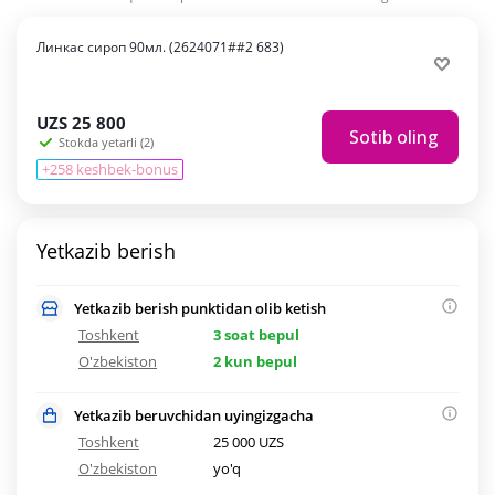
Линкас сироп 90мл. (2624071##2 683)
UZS
25 800
Sotib oling
Stokda yetarli (2)
+258 keshbek-bonus
Yetkazib berish
Yetkazib berish punktidan olib ketish
Toshkent
3 soat bepul
O'zbekiston
2 kun bepul
Yetkazib beruvchidan uyingizgacha
Toshkent
25 000 UZS
O'zbekiston
yo'q