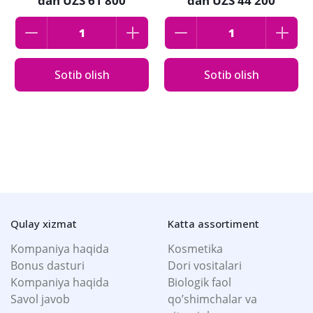
dan
UZS 61 800
dan
UZS 44 200
Sotib olish
Sotib olish
Qulay xizmat
Katta assortiment
Kompaniya haqida
Kosmetika
Bonus dasturi
Dori vositalari
Kompaniya haqida
Biologik faol
Savol javob
qo’shimchalar va