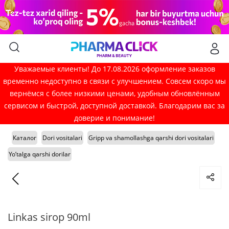
Уважаемые клиенты! До 17.08.2026 оформление заказов
временно недоступно в связи с улучшением. Совсем скоро мы
вернёмся с более низкими ценами, удобным обновлённым
сервисом и быстрой, доступной доставкой. Благодарим вас за
доверие и понимание!
Каталог
Dori vositalari
Gripp va shamollashga qarshi dori vositalari
Yo’talga qarshi dorilar
Linkas sirop 90ml