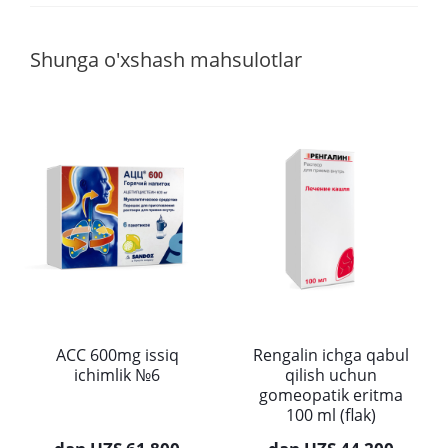
Shunga o'xshash mahsulotlar
АCC 600mg issiq
Rengalin ichga qabul
ichimlik №6
qilish uchun
gomeopatik eritma
100 ml (flak)