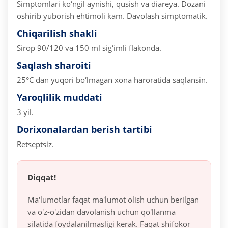
Simptomlari ko‘ngil aynishi, qusish va diareya. Dozani
oshirib yuborish ehtimoli kam.
Davolash simptomatik.
Chiqarilish shakli
Sirop 90/120 va 150 ml sig‘imli flakonda.
Saqlash sharoiti
25°C dan yuqori bo‘lmagan xona haroratida saqlansin.
Yaroqlilik muddati
3 yil.
Dorixonalardan berish tartibi
Retseptsiz.
Diqqat!
Ma'lumotlar faqat ma'lumot olish uchun berilgan
va o'z-o'zidan davolanish uchun qo'llanma
sifatida foydalanilmasligi kerak. Faqat shifokor