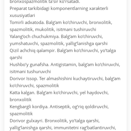
bronxospazmolitik ta'sir ko‘rsatadi.
Preparat tarkibidagi komponentlarning xarakterli
xususiyatlari
Tomirli adxatoda. Balg‘am ko‘chiruvchi, bronxolitik,
spazmolitik, mukolitik, isitmani tushiruvchi
Yalang‘och chuchukmiya. Balg‘am ko‘chiruvchi,
yumshatuvchi, spazmolitik, yallig‘lanishga qarshi
Qizil achchiq qalampir. Balg‘am ko‘chiruvchi, yo‘talga
qarshi
Hushbo‘y gunafsha. Antigistamin, balg‘am ko‘chiruvchi,
isitmani tushuruvchi
Dorivor Issop. Ter almashishini kuchaytiruvchi, balg‘am
ko‘chiruvchi, spazmolitik
Katta kalgan. Balg‘am ko‘chiruvchi, yel haydovchi,
bronxolitik
Kengbargli kordiya. Antiseptik, og‘riq qoldiruvchi,
spazmolitik
Dorivor gulxayri. Bronxolitik, yo‘talga qarshi,
yallig‘lanishga qarshi, immunitetni rag‘batlantiruvchi,