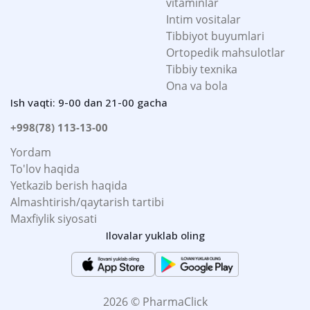
vitaminlar
Intim vositalar
Tibbiyot buyumlari
Ortopedik mahsulotlar
Tibbiy texnika
Ona va bola
Ish vaqti: 9-00 dan 21-00 gacha
+998(78) 113-13-00
Yordam
To'lov haqida
Yetkazib berish haqida
Almashtirish/qaytarish tartibi
Maxfiylik siyosati
Ilovalar yuklab oling
2026 © PharmaClick