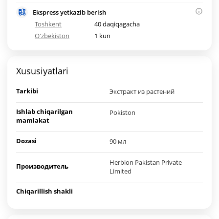
Ekspress yetkazib berish
Toshkent
40 daqiqagacha
O'zbekiston
1 kun
Xususiyatlari
Tarkibi
Экстракт из растений
Ishlab chiqarilgan
Pokiston
mamlakat
Dozasi
90 мл
Herbion Pakistan Private
Производитель
Limited
Chiqarillish shakli