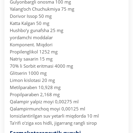
Gulyonbargli onosma 100 mg
Yalang‘och Chuchukmiya 75 mg
Dorivor Issop 50 mg
Katta Kalgan 50 mg
Hushbo‘y gunafsha 25 mg
yordamchi moddalar
Komponent. Miqdori
Propilenglikol 1252 mg
Natriy saxarin 15 mg
70% li Sorbit eritmasi 4000 mg
Glitserin 1000 mg
Limon kislotasi 20 mg
Metilparaben 10,928 mg
Propilparaben 2,168 mg
Qalampir yalpiz moyi 0,00275 ml
Qalampirmunchoq moyi 0,00125 ml
Ionsizlantirilgan suv yetarli miqdorda 10 ml
Ta'rifi o‘ziga xos hidli, jigarrang rangli sirop