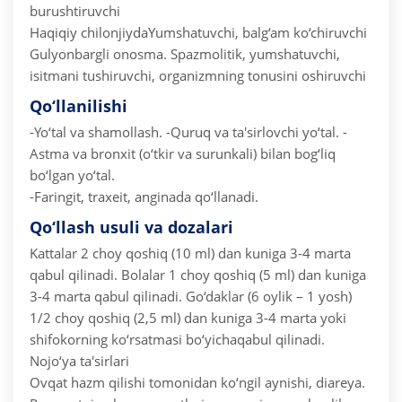
burushtiruvchi
Haqiqiy chilonjiydaYumshatuvchi, balg‘am ko‘chiruvchi
Gulyonbargli onosma. Spazmolitik, yumshatuvchi,
isitmani tushiruvchi, organizmning tonusini oshiruvchi
Qo‘llanilishi
-Yo‘tal va shamollash.
-Quruq va ta'sirlovchi yo‘tal.
-
Astma va bronxit (o‘tkir va surunkali) bilan bog‘liq
bo‘lgan yo‘tal.
-Faringit, traxeit, anginada qo‘llanadi.
Qo‘llash usuli va dozalari
Kattalar 2 choy qoshiq (10 ml) dan kuniga 3-4 marta
qabul qilinadi.
Bolalar 1 choy qoshiq (5 ml) dan kuniga
3-4 marta qabul qilinadi.
Go‘daklar (6 oylik – 1 yosh)
1/2 choy qoshiq (2,5 ml) dan kuniga 3-4 marta yoki
shifokorning ko‘rsatmasi bo‘yichaqabul qilinadi.
Nojo‘ya ta'sirlari
Ovqat hazm qilishi tomonidan ko‘ngil aynishi, diareya.