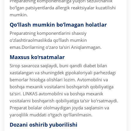
Preparatning komponentlariga yuqori sezuvchanlik
bo‘lgan patsiyentlarda allergik reaktsiyalar kuzatilishi
mumkin.
Qo‘llash mumkin bo‘lmagan holatlar
Preparatning komponentlarini shaxsiy
o‘zlashtiraolmaslikda qo‘llash mumkin
emas.
Dorilarning o‘zaro ta'siri
Aniqlanmagan.
Maxsus ko‘rsatmalar
Sirop saxaroza saqlaydi, buni qandli diabet bilan
xastalangan va shuningdek gipokaloriyali parhezdagi
bemorlar hisobga olishlari lozim.
Avtomobilni va
boshqa mexanik vositalarni boshqarish qobiliyatiga
ta'siri.
LINKAS avtomobilni va boshqa mexanik
vositalarni boshqarish qobiliyatiga ta'sir ko‘rsatmaydi.
Preparat bolalar ololmaydigan joyda saqlansin va
yaroqlilik muddati o‘tgach qo‘llanilmasin.
Dozani oshirib yuborilishi