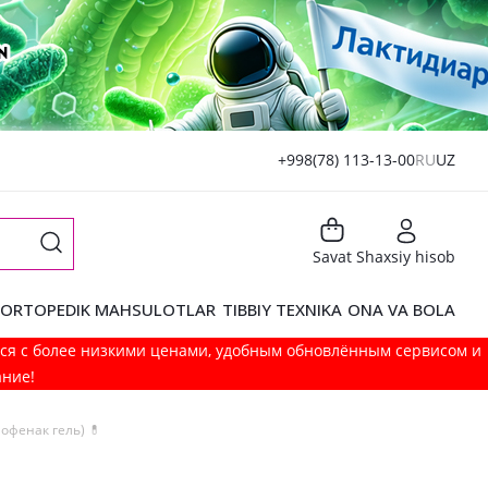
+998(78) 113-13-00
RU
UZ
Savat
Shaxsiy hisob
ORTOPEDIK MAHSULOTLAR
TIBBIY TEXNIKA
ONA VA BOLA
мся с более низкими ценами, удобным обновлённым сервисом и
ание!
офенак гель) 💊