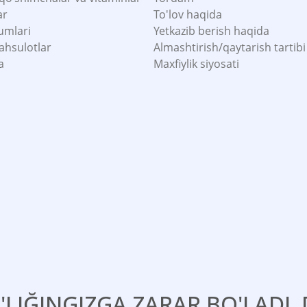
ar
To'lov haqida
umlari
Yetkazib berish haqida
ahsulotlar
Almashtirish/qaytarish tartibi
a
Maxfiylik siyosati
'LIĞINGIZGA ZARAR BO'LADI