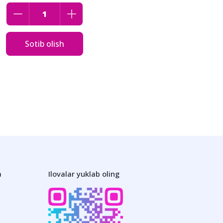
Sotib olish
a
Ilovalar yuklab oling