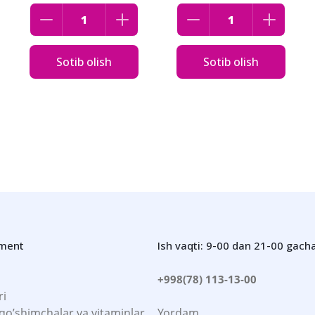
Sotib olish
Sotib olish
iment
Ish vaqti: 9-00 dan 21-00 gach
+998(78) 113-13-00
ri
 qo’shimchalar va vitaminlar
Yordam