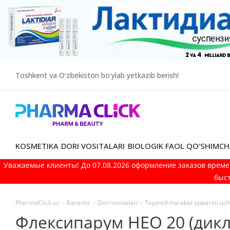
Toshkent va O‘zbekiston bo‘ylab yetkazib berish!
KOSMETIKA
DORI VOSITALARI
BIOLOGIK FAOL QO’SHIMCH
Уважаемые клиенты! До 07.08.2026 оформление заказов време
быст
PharmaClick.uz
-
Каталог
-
Dori vositalari
-
Tayanch-harakat apparati uchu
Флексипарум НЕО 20 (дикл