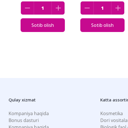
Sotib olish
Sotib olish
Qulay xizmat
Katta assort
Kompaniya haqida
Kosmetika
Bonus dasturi
Dori vositala
Kompaniya haqida
Biologik faol