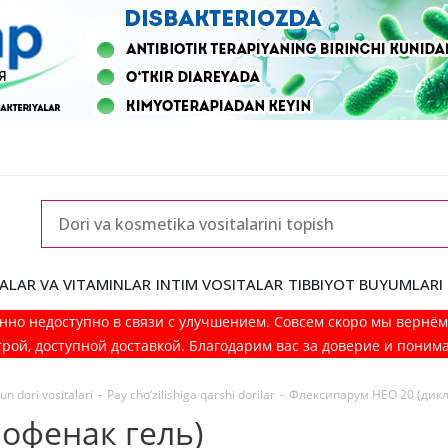
ALAR VA VITAMINLAR
INTIM VOSITALAR
TIBBIYOT BUYUMLARI
нно недоступно в связи с улучшением. Совсем скоро мы вернё
рой, доступной доставкой. Благодарим вас за доверие и поним
n dori vositalari
-
Pay cho‘zilishiga qarshi dorilar
-
Флексипарум НЕО 20 (дикл
офенак гель)