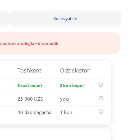
Xususiyatlari
iz uchun analoglarni tanladik
Toshkent
O'zbekiston
3 soat bepul
2 kun bepul
25 000 UZS
yo'q
40 daqiqagacha
1 kun