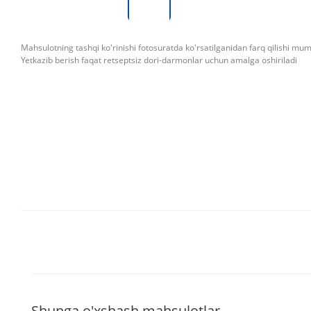
Mahsulotning tashqi ko'rinishi fotosuratda ko'rsatilganidan farq qilishi mu
Yetkazib berish faqat retseptsiz dori-darmonlar uchun amalga oshiriladi
Shunga o'xshash mahsulotlar