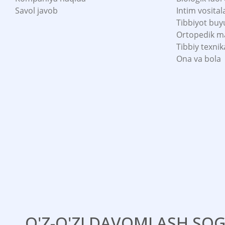
Savol javob
Intim vosital
Tibbiyot buy
Ortopedik m
Tibbiy texnik
Ona va bola
O'Z-O'ZI DAVOMLASH SOG