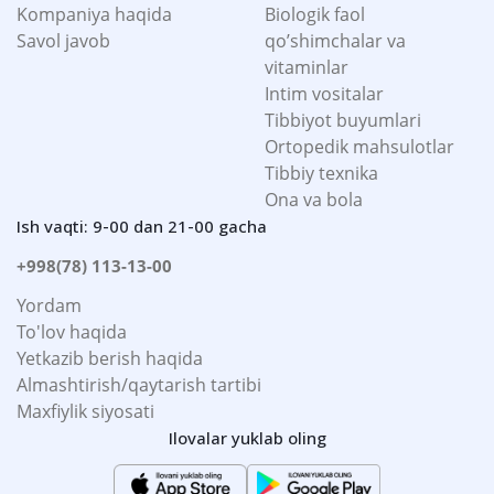
Kompaniya haqida
Biologik faol
Savol javob
qo’shimchalar va
vitaminlar
Intim vositalar
Tibbiyot buyumlari
Ortopedik mahsulotlar
Tibbiy texnika
Ona va bola
Ish vaqti: 9-00 dan 21-00 gacha
+998(78) 113-13-00
Yordam
To'lov haqida
Yetkazib berish haqida
Almashtirish/qaytarish tartibi
Maxfiylik siyosati
Ilovalar yuklab oling