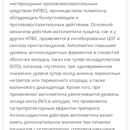
нестероидным противовоспалительным
средством (НПВС), пролекарством толметина,
обладающим болеутоляющим и
противовоспалительным действием. Основной
механизм действия амтолметина гуацила, как и у
других НПВС, проявляется в ингибировании ЦОГ и
синтеза простагландинов. Амтолметин повышает
уровень антиоксидантных ферментов в слизистой
оболочке желудка, таких как супер-оксиддисмутаза
(SOD), каталаза, глутатион, при одновременном
снижении уровня супер-оксид аниона, перекисных
нитритов или перекисного хлорида, а также
малонового диальдегида. Кроме того, при
применении амтолметина увеличивается уровень
оксида азота (NO) в желудке, что проявляется
гастропротекторным эффектом препарата.
Антиоксидантное действие амтолметина может
иметь дополнительное значение при лечении
пациентов с остеоартритом, сопровождающимся