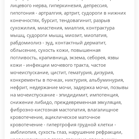
лицевого нерва, гиперкинезия, депрессия,
гипотония - артралгия, артрит, судороги в нижних
конечностях, бурсит, тендовагинит, разрыв
сухожилия, миастения, миалгия, контрактура
мышц, судороги мышц, миозит, миопатия,
рабдомиолиз - зуд, контактный дерматит,
облысение, сухость кожи, повышенная
потливость, крапивница, экзема, себорея, язвы
кожи - инфекции мочевого тракта, частое
мочеиспускание, цистит, гематурия, дизурия,
конкременты в почках, никтурия, альбуминурия,
нефрит, недержание мочи, задержка мочи, позывы
на мочеиспускание - эпидидимит, импотенция,
снижение либидо, преждевременная эякуляция,
фиброзно-кистозная мастопатия, влагалищное
кровотечение, ациклическое маточное
кровотечение - гипертрофия грудной клетки -
амблиопия, сухость глаз, нарушение рефракции,