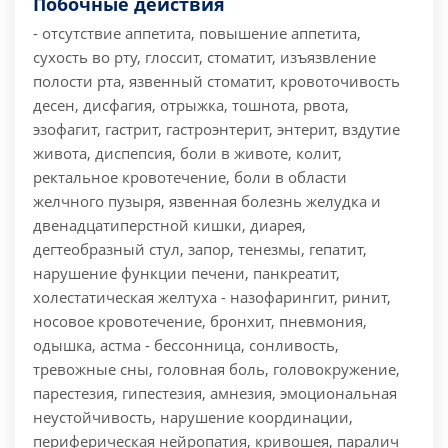
Побочные действия
- отсутствие аппетита, повышение аппетита,
сухость во рту, глоссит, стоматит, изъязвление
полости рта, язвенный стоматит, кровоточивость
десен, дисфагия, отрыжка, тошнота, рвота,
эзофагит, гастрит, гастроэнтерит, энтерит, вздутие
живота, диспепсия, боли в животе, колит,
ректальное кровотечение, боли в области
желчного пузыря, язвенная болезнь желудка и
двенадцатиперстной кишки, диарея,
дегтеобразный стул, запор, тенезмы, гепатит,
нарушение функции печени, панкреатит,
холестатическая желтуха - назофарингит, ринит,
носовое кровотечение, бронхит, пневмония,
одышка, астма - бессонница, сонливость,
тревожные сны, головная боль, головокружение,
парестезия, гипестезия, амнезия, эмоциональная
неустойчивость, нарушение координации,
периферическая нейропатия, кривошея, паралич