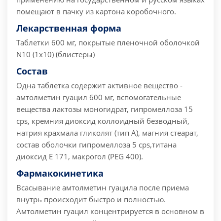
помещают в пачку из картона коробочного.
Лекарственная форма
Таблетки 600 мг, покрытые пленочной оболочкой
N10 (1x10) (блистеры)
Состав
Одна таблетка содержит активное вещество -
амтолметин гуацил 600 мг, вспомогательные
вещества лактозы моногидрат, гипромеллоза 15
срs, кремния диоксид коллоидный безводный,
натрия крахмала гликолят (тип А), магния стеарат,
состав оболочки гипромеллоза 5 срs,титана
диоксид Е 171, макрогол (PEG 400).
Фармакокинетика
Всасывание амтолметин гуацила после приема
внутрь происходит быстро и полностью.
Амтолметин гуацил концентрируется в основном в