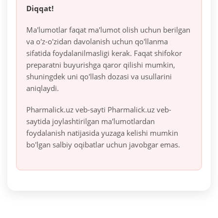
Diqqat!
Ma'lumotlar faqat ma'lumot olish uchun berilgan
va o'z-o'zidan davolanish uchun qo'llanma
sifatida foydalanilmasligi kerak. Faqat shifokor
preparatni buyurishga qaror qilishi mumkin,
shuningdek uni qo'llash dozasi va usullarini
aniqlaydi.
Pharmalick.uz veb-sayti Pharmalick.uz veb-
saytida joylashtirilgan ma'lumotlardan
foydalanish natijasida yuzaga kelishi mumkin
bo'lgan salbiy oqibatlar uchun javobgar emas.