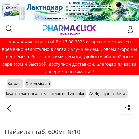
Уважаемые клиенты! До 17.08.2026 оформление заказов
временно недоступно в связи с улучшением. Совсем скоро мы
вернёмся с более низкими ценами, удобным обновлённым
сервисом и быстрой, доступной доставкой. Благодарим вас за
доверие и понимание!
Каталог
Dori vositalari
Tayanch-harakat apparati uchun dori vositalari
Artritga qarshi dorilar
Найзилат таб. 600мг №10