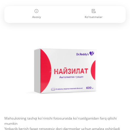
Asosiy
Ko'rsatmalar
Mahsulotning tashqi ko'rinishi fotosuratda ko'rsatilganidan farq qilishi
mumkin
Yetkazib berish faqat retseptsiz dori-darmonlar uchun amalga oshiriladi