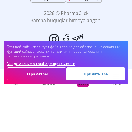
2026 © PharmaClick
Barcha huquqlar himoyalangan.
Этот веб-сайт использует файлы cookie для обеспечения основных
функций сайта, а также для аналитики, персонализации и
таргетирования рекламы.
Уведомление о конфиденциальности
Biz to'lovni qabul qilamiz:
Параметры
Принять все
Savat
Main
Catalog
Menu
O'Z-O'ZI DAVOMLASH SOG'LIĞINGIZGA ZARAR
BO'LADI. DORINI FOYDALANISHDAN OLDIN,
Vrachingiz bilan maslahatlashing.