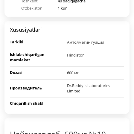
Toshkent
40 daqiqagacha
O'zbekiston
1 kun
Xususiyatlari
Tarkibi
Амтолметин гуацил
Ishlab chiqarilgan
Hindiston
mamlakat
Dozasi
600 мг
Dr.Reddy's Laboratories
Производитель
Limited
Chiqarillish shakli