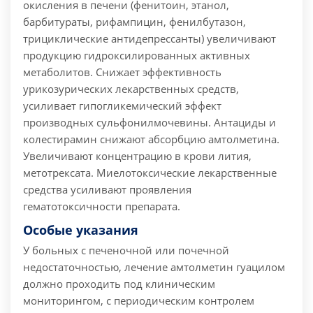
окисления в печени (фенитоин, этанол,
барбитураты, рифампицин, фенилбутазон,
трициклические антидепрессанты) увеличивают
продукцию гидроксилированных активных
метаболитов. Снижает эффективность
урикозурических лекарственных средств,
усиливает гипогликемический эффект
производных сульфонилмочевины. Антациды и
колестирамин снижают абсорбцию амтолметина.
Увеличивают концентрацию в крови лития,
метотрексата. Миелотоксические лекарственные
средства усиливают проявления
гематотоксичности препарата.
Особые указания
У больных с печеночной или почечной
недостаточностью, лечение амтолметин гуацилом
должно проходить под клиническим
мониторингом, с периодическим контролем