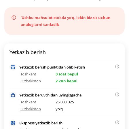
'Ushbu mahsulot stokda yo'q, lekin biz siz uchun
analoglarni tanladik
Yetkazib berish
Yetkazib berish punktidan olib ketish
Toshkent
3 soat bepul
O'zbekiston
2 kun bepul
Yetkazib beruvchidan uyingizgacha
Toshkent
25 000 UZS
O'zbekiston
yo'q
Ekspress yetkazib berish