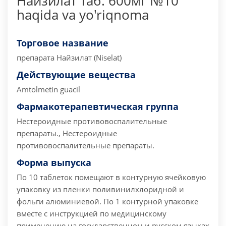
Найзилат таб. 600мг №10
haqida va yo'riqnoma
Торговое название
препарата
Найзилат (Niselat)
Действующие вещества
Amtolmetin guacil
Фармакотерапевтическая группа
Нестероидные противовоспалительные
препараты., Нестероидные
противовоспалительные препараты.
Форма выпуска
По 10 таблеток помещают в контурную ячейковую
упаковку из пленки поливинилхлоридной и
фольги алюминиевой. По 1 контурной упаковке
вместе с инструкцией по медицинскому
применению на государственном и русском языках