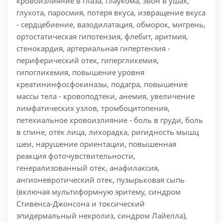
кровоизлияние в глаза, глаукома, звон в ушах,
глухота, паросмия, потеря вкуса, извращение вкуса
- сердцебиение, вазодилатация, обморок, мигрень,
ортостатическая гипотензия, флебит, аритмия,
стенокардия, артериальная гипертензия -
периферический отек, гипергликемия,
гипогликемия, повышение уровня
креатининфосфокиназы, подагра, повышение
массы тела - кровоподтеки, анемия, увеличение
лимфатических узлов, тромбоцитопения,
петехиальное кровоизлияние - боль в груди, боль
в спине, отёк лица, лихорадка, ригидность мышц
шеи, нарушение ориентации, повышенная
реакция фоточувствительности,
генерализованный отек, анафилаксия,
ангионевротический отек, пузырьковая сыпь
(включая мультиформную эритему, синдром
Стивенса-Джонсона и токсический
эпидермальный некролиз, синдром Лайелла),