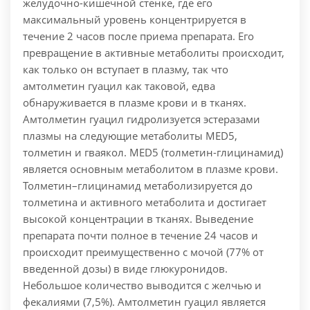
желудочно-кишечной стенке, где его
максимальный уровень концентрируется в
течение 2 часов после приема препарата. Его
превращение в активные метаболиты происходит,
как только он вступает в плазму, так что
амтолметин гуацил как таковой, едва
обнаруживается в плазме крови и в тканях.
Амтолметин гуацил гидролизуется эстеразами
плазмы на следующие метаболиты MED5,
толметин и гваякол. MED5 (толметин-глицинамид)
является основным метаболитом в плазме крови.
Толметин–глицинамид метаболизируется до
толметина и активного метаболита и достигает
высокой концентрации в тканях. Выведение
препарата почти полное в течение 24 часов и
происходит преимущественно с мочой (77% от
введенной дозы) в виде глюкуронидов.
Небольшое количество выводится с желчью и
фекалиями (7,5%). Амтолметин гуацил является