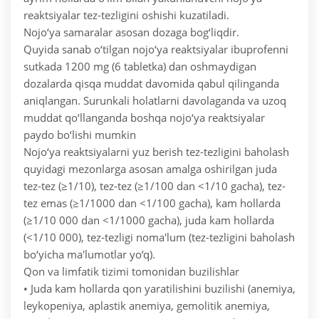
reaktsiyalar tez-tezligini oshishi kuzatiladi.
Nojo‘ya samaralar asosan dozaga bog‘liqdir.
Quyida sanab o‘tilgan nojo‘ya reaktsiyalar ibuprofenni
sutkada 1200 mg (6 tabletka) dan oshmaydigan
dozalarda qisqa muddat davomida qabul qilinganda
aniqlangan. Surunkali holatlarni davolaganda va uzoq
muddat qo‘llanganda boshqa nojo‘ya reaktsiyalar
paydo bo‘lishi mumkin
Nojo‘ya reaktsiyalarni yuz berish tez-tezligini baholash
quyidagi mezonlarga asosan amalga oshirilgan juda
tez-tez (≥1/10), tez-tez (≥1/100 dan <1/10 gacha), tez-
tez emas (≥1/1000 dan <1/100 gacha), kam hollarda
(≥1/10 000 dan <1/1000 gacha), juda kam hollarda
(<1/10 000), tez-tezligi noma'lum (tez-tezligini baholash
bo‘yicha ma'lumotlar yo‘q).
Qon va limfatik tizimi tomonidan buzilishlar
• Juda kam hollarda qon yaratilishini buzilishi (anemiya,
leykopeniya, aplastik anemiya, gemolitik anemiya,