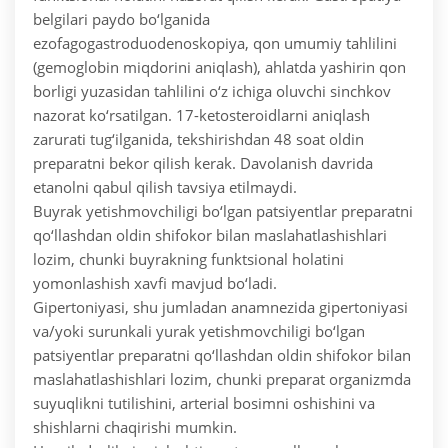
belgilari paydo bo‘lganida
ezofagogastroduodenoskopiya, qon umumiy tahlilini
(gemoglobin miqdorini aniqlash), ahlatda yashirin qon
borligi yuzasidan tahlilini o‘z ichiga oluvchi sinchkov
nazorat ko‘rsatilgan. 17-ketosteroidlarni aniqlash
zarurati tug‘ilganida, tekshirishdan 48 soat oldin
preparatni bekor qilish kerak. Davolanish davrida
etanolni qabul qilish tavsiya etilmaydi.
Buyrak yetishmovchiligi bo‘lgan patsiyentlar preparatni
qo‘llashdan oldin shifokor bilan maslahatlashishlari
lozim, chunki buyrakning funktsional holatini
yomonlashish xavfi mavjud bo‘ladi.
Gipertoniyasi, shu jumladan anamnezida gipertoniyasi
va/yoki surunkali yurak yetishmovchiligi bo‘lgan
patsiyentlar preparatni qo‘llashdan oldin shifokor bilan
maslahatlashishlari lozim, chunki preparat organizmda
suyuqlikni tutilishini, arterial bosimni oshishini va
shishlarni chaqirishi mumkin.