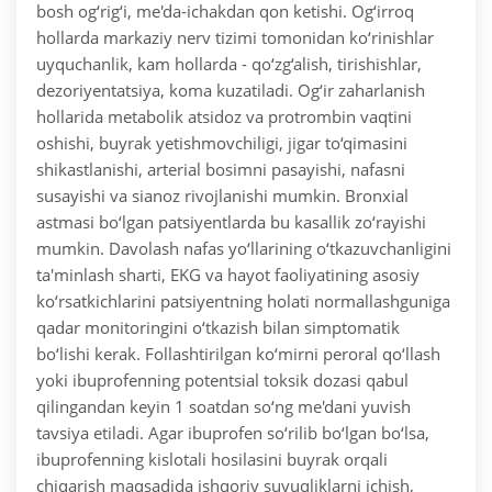
bosh og‘rig‘i, me'da-ichakdan qon ketishi. Og‘irroq
hollarda markaziy nerv tizimi tomonidan ko‘rinishlar
uyquchanlik, kam hollarda - qo‘zg‘alish, tirishishlar,
dezoriyentatsiya, koma kuzatiladi. Og‘ir zaharlanish
hollarida metabolik atsidoz va protrombin vaqtini
oshishi, buyrak yetishmovchiligi, jigar to‘qimasini
shikastlanishi, arterial bosimni pasayishi, nafasni
susayishi va sianoz rivojlanishi mumkin. Bronxial
astmasi bo‘lgan patsiyentlarda bu kasallik zo‘rayishi
mumkin.
Davolash nafas yo‘llarining o‘tkazuvchanligini
ta'minlash sharti, EKG va hayot faoliyatining asosiy
ko‘rsatkichlarini patsiyentning holati normallashguniga
qadar monitoringini o‘tkazish bilan simptomatik
bo‘lishi kerak. Follashtirilgan ko‘mirni peroral qo‘llash
yoki ibuprofenning potentsial toksik dozasi qabul
qilingandan keyin 1 soatdan so‘ng me'dani yuvish
tavsiya etiladi. Agar ibuprofen so‘rilib bo‘lgan bo‘lsa,
ibuprofenning kislotali hosilasini buyrak orqali
chiqarish maqsadida ishqoriy suyuqliklarni ichish,