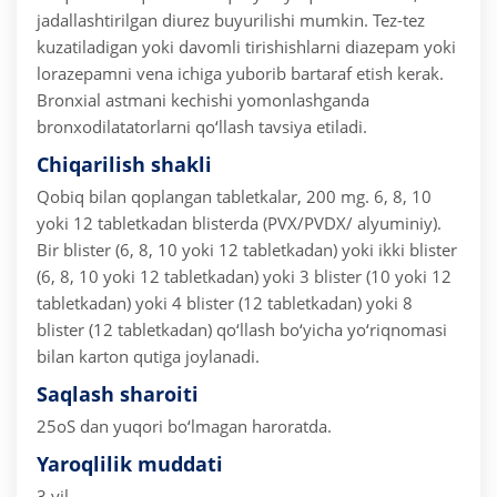
jadallashtirilgan diurez buyurilishi mumkin. Tez-tez
kuzatiladigan yoki davomli tirishishlarni diazepam yoki
lorazepamni vena ichiga yuborib bartaraf etish kerak.
Bronxial astmani kechishi yomonlashganda
bronxodilatatorlarni qo‘llash tavsiya etiladi.
Chiqarilish shakli
Qobiq bilan qoplangan tabletkalar, 200 mg.
6, 8, 10
yoki 12 tabletkadan blisterda (PVX/PVDX/ alyuminiy).
Bir blister (6, 8, 10 yoki 12 tabletkadan) yoki ikki blister
(6, 8, 10 yoki 12 tabletkadan) yoki 3 blister (10 yoki 12
tabletkadan) yoki 4 blister (12 tabletkadan) yoki 8
blister (12 tabletkadan) qo‘llash bo‘yicha yo‘riqnomasi
bilan karton qutiga joylanadi.
Saqlash sharoiti
25oS dan yuqori bo‘lmagan haroratda.
Yaroqlilik muddati
3 yil.