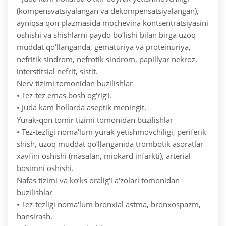
(kompensvatsiyalangan va dekompensatsiyalangan),
ayniqsa qon plazmasida mochevina kontsentratsiyasini
oshishi va shishlarni paydo bo‘lishi bilan birga uzoq
muddat qo‘llanganda, gematuriya va proteinuriya,
nefritik sindrom, nefrotik sindrom, papillyar nekroz,
interstitsial nefrit, sistit.
Nerv tizimi tomonidan buzilishlar
• Tez-tez emas bosh og‘rig‘i.
• Juda kam hollarda aseptik meningit.
Yurak-qon tomir tizimi tomonidan buzilishlar
• Tez-tezligi noma'lum yurak yetishmovchiligi, periferik
shish, uzoq muddat qo‘llanganida trombotik asoratlar
xavfini oshishi (masalan, miokard infarkti), arterial
bosimni oshishi.
Nafas tizimi va ko‘ks oralig‘i a'zolari tomonidan
buzilishlar
• Tez-tezligi noma'lum bronxial astma, bronxospazm,
hansirash.