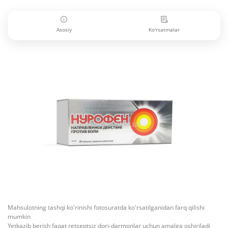
Asosiy
Ko'rsatmalar
Mahsulotning tashqi ko'rinishi fotosuratda ko'rsatilganidan farq qilishi
mumkin
Yetkazib berish faqat retseptsiz dori-darmonlar uchun amalga oshiriladi