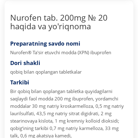
Nurofen tab. 200mg № 20
haqida va yo'riqnoma
Preparatning savdo nomi
Nurofen®
Ta'sir etuvchi modda (XPN) ibuprofen
Dori shakli
qobiq bilan qoplangan tabletkalar
Tarkibi
Bir qobiq bilan qoplangan tabletka quyidagilarni
saqlaydi
faol modda 200 mg ibuprofen,
yordamchi
moddalar 30 mg natriy kroskarmelloza, 0,5 mg natriy
laurilsulfati, 43,5 mg natriy sitrat digidrati, 2 mg
stearinovaya kislota, 1 mg kremniy kolloid dioksidi;
qobig‘ining tarkibi 0,7 mg natriy karmelloza, 33 mg
talk, 0,6 mg akatsiya kamedi,