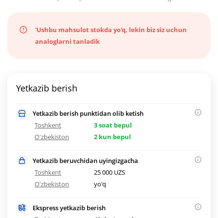
'Ushbu mahsulot stokda yo'q, lekin biz siz uchun
analoglarni tanladik
Yetkazib berish
Yetkazib berish punktidan olib ketish
Toshkent
3 soat bepul
O'zbekiston
2 kun bepul
Yetkazib beruvchidan uyingizgacha
Toshkent
25 000 UZS
O'zbekiston
yo'q
Ekspress yetkazib berish