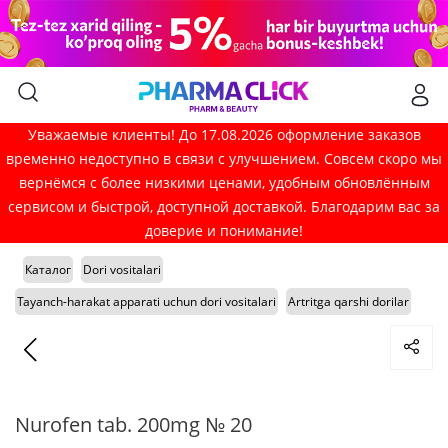
Уважаемые клиенты! До 17.08.2026 оформление заказов
временно недоступно в связи с улучшением. Совсем скоро мы
вернёмся с более низкими ценами, удобным обновлённым
сервисом и быстрой, доступной доставкой. Благодарим вас за
доверие и понимание!
Каталог
Dori vositalari
Tayanch-harakat apparati uchun dori vositalari
Artritga qarshi dorilar
Nurofen tab. 200mg № 20