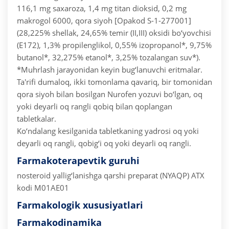
116,1 mg saxaroza, 1,4 mg titan dioksid, 0,2 mg
makrogol 6000, qora siyoh [Opakod S-1-277001]
(28,225% shellak, 24,65% temir (II,III) oksidi bo‘yovchisi
(E172), 1,3% propilenglikol, 0,55% izopropanol*, 9,75%
butanol*, 32,275% etanol*, 3,25% tozalangan suv*).
*Muhrlash jarayonidan keyin bug‘lanuvchi eritmalar.
Ta'rifi dumaloq, ikki tomonlama qavariq, bir tomonidan
qora siyoh bilan bosilgan Nurofen yozuvi bo‘lgan, oq
yoki deyarli oq rangli qobiq bilan qoplangan
tabletkalar.
Ko‘ndalang kesilganida tabletkaning yadrosi oq yoki
deyarli oq rangli, qobig‘i oq yoki deyarli oq rangli.
Farmakoterapevtik guruhi
nosteroid yallig‘lanishga qarshi preparat (NYAQP)
ATX
kodi M01AE01
Farmakologik xususiyatlari
Farmakodinamika