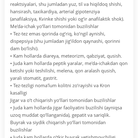
reaktsiyalari, shu jumladan yuz, til va hiqildoq shishi,
hansirash, taxikardiya, arterial gipotenziya
(anafilaksiya, Kvinke shishi yoki og‘ir anafilaktik shok).
Me'da-ichak yo‘llari tomonidan buzilishlar
• Tez-tez emas qorinda og‘riq, ko‘ngil aynishi,
dispepsiya (shu jumladan jig‘ildon qaynashi, qorinni
dam bo‘lishi).
• Kam hollarda diareya, meteorizm, qabziyat, qusish.
• Juda kam hollarda peptik yaralar, me'da-ichakdan qon
ketishi yoki teshilishi, melena, qon aralash qusish,
yarali stomatit, gastrit.
• Tez-tezligi noma'lum kolitni zo‘rayishi va Kron
kasalligi
Jigar va o‘t chiqarish yo‘llari tomonidan buzilishlar
• Juda kam hollarda jigar faoliyatini buzilishi (ayniqsa
uzoq muddat qo‘llanganida), gepatit va sariqlik.
Buyrak va siydik chiqarish yo‘llari tomonidan
buzilishlar
• Juda kam hollarda o‘tkir buyrak yetishmovchiligi