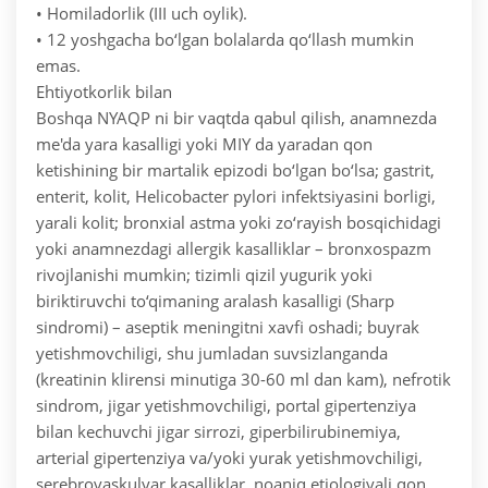
• Homiladorlik (III uch oylik).
• 12 yoshgacha bo‘lgan bolalarda qo‘llash mumkin
emas.
Ehtiyotkorlik bilan
Boshqa NYAQP ni bir vaqtda qabul qilish, anamnezda
me'da yara kasalligi yoki MIY da yaradan qon
ketishining bir martalik epizodi bo‘lgan bo‘lsa; gastrit,
enterit, kolit, Helicobacter pylori infektsiyasini borligi,
yarali kolit; bronxial astma yoki zo‘rayish bosqichidagi
yoki anamnezdagi allergik kasalliklar – bronxospazm
rivojlanishi mumkin; tizimli qizil yugurik yoki
biriktiruvchi to‘qimaning aralash kasalligi (Sharp
sindromi) – aseptik meningitni xavfi oshadi; buyrak
yetishmovchiligi, shu jumladan suvsizlanganda
(kreatinin klirensi minutiga 30-60 ml dan kam), nefrotik
sindrom, jigar yetishmovchiligi, portal gipertenziya
bilan kechuvchi jigar sirrozi, giperbilirubinemiya,
arterial gipertenziya va/yoki yurak yetishmovchiligi,
serebrovaskulyar kasalliklar, noaniq etiologiyali qon