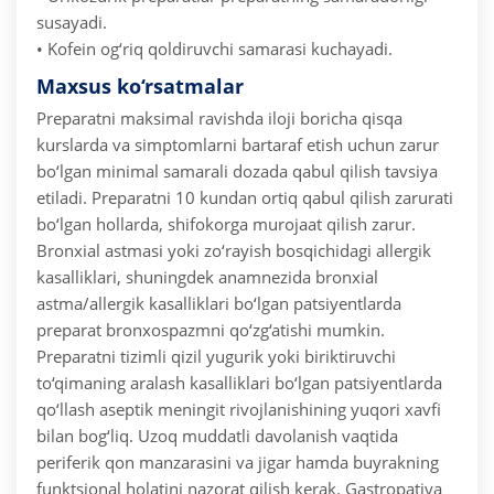
susayadi.
• Kofein og‘riq qoldiruvchi samarasi kuchayadi.
Maxsus ko‘rsatmalar
Preparatni maksimal ravishda iloji boricha qisqa
kurslarda va simptomlarni bartaraf etish uchun zarur
bo‘lgan minimal samarali dozada qabul qilish tavsiya
etiladi. Preparatni 10 kundan ortiq qabul qilish zarurati
bo‘lgan hollarda, shifokorga murojaat qilish zarur.
Bronxial astmasi yoki zo‘rayish bosqichidagi allergik
kasalliklari, shuningdek anamnezida bronxial
astma/allergik kasalliklari bo‘lgan patsiyentlarda
preparat bronxospazmni qo‘zg‘atishi mumkin.
Preparatni tizimli qizil yugurik yoki biriktiruvchi
to‘qimaning aralash kasalliklari bo‘lgan patsiyentlarda
qo‘llash aseptik meningit rivojlanishining yuqori xavfi
bilan bog‘liq.
Uzoq muddatli davolanish vaqtida
periferik qon manzarasini va jigar hamda buyrakning
funktsional holatini nazorat qilish kerak. Gastropatiya