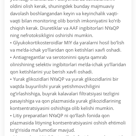
oldini olish kerak, shuningdek bunday majmuaviy
davolash boshlangandan keyin va keyinchalik vaqti-
vaqti bilan monitoring olib borish imkoniyatini ko‘rib
chiqish kerak. Diuretiklar va AAF ingibitorlari NYaQP
ning nefrotoksikligini oshirishi mumkin.
• Glyukokortikosteroidlar MIY da yaralarni hosil bo‘lish
va me'da-ichak yo‘llaridan qon ketishlari xavfi oshadi.
• Antiagregantlar va serotoninni qayta qamrab
olinishining selektiv ingibitorlari me'da-ichak yo‘llaridan
qon ketishlarini yuz berish xavfi oshadi.
• Yurak glikozidlari NYaQP va yurak glikozidlarini bir
vaqtda buyurilishi yurak yetishmovchiligini
og‘irlashishiga, buyrak kalavalari filtratsiyasi tezligini
pasayishiga va qon plazmasida yurak glikozidlarining
kontsentratsiyasini oshishiga olib kelishi mumkin.
• Litiy preparatlari NYaQP ni qo‘llash fonida qon
plazmasida litiyning kontsentratsiyasini oshish ehtimoli
to‘g‘risida ma'lumotlar mavjud.