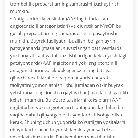
trombolitik preparatlarning samarasini kuchaytirishi
mumkin.
• Antigipertenziv vositalar (AAF ingibitorlari va
angiotenzia II antagonistlari) va diuretiklar NYaQP bu
guruh preparatlarning samaradorligini pasaytirishi
mumkin. Buyrak faoliyatini buzilishi bo‘lgan ayrim
patsiyentlarda (masalan, suvsizlangan patsiyentlarda
yoki buyrak faoliyatini buzilishi bo‘lgan keksa yoshdagi
patsiyentlarda) AAF ingibitorlari yoki angiotenzin II
antagonistlarini va siklooksigenazani ingibitsiya
qiluvchi vositalarni bir vaqtda buyurish buyrak
faoliyatini yomonlashishi, shu jumladan o‘tkir buyrak
yetishmovchiligi (odatda qaytuvchan) rivojlanishiga olib
kelishi mumkin. Bu o‘zaro ta'sirlarni koksiblarni AAF
ingibitorlari yoki angiotenzin II antagonistlari bilan bir
vaqtda qabul qilayotgan patsiyentlarda hisobga olish
kerak. Shuning uchun yuqorida ko‘rsatilgan vositalarni
ehtiyotkorlik bilan buyurish kerak, ayniqsa keksa
yoshdagi shaxslarda. Patsiyentlarda suvsizlanishni