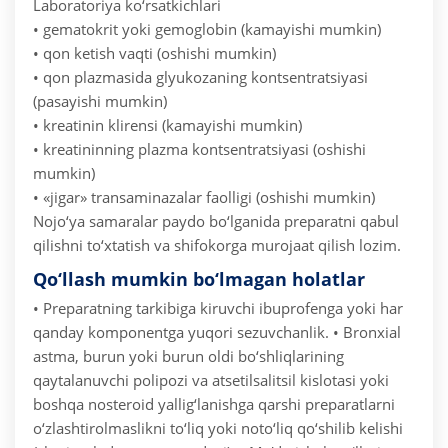
Laboratoriya ko‘rsatkichlari
• gematokrit yoki gemoglobin (kamayishi mumkin)
• qon ketish vaqti (oshishi mumkin)
• qon plazmasida glyukozaning kontsentratsiyasi
(pasayishi mumkin)
• kreatinin klirensi (kamayishi mumkin)
• kreatininning plazma kontsentratsiyasi (oshishi
mumkin)
• «jigar» transaminazalar faolligi (oshishi mumkin)
Nojo‘ya samaralar paydo bo‘lganida preparatni qabul
qilishni to‘xtatish va shifokorga murojaat qilish lozim.
Qo‘llash mumkin bo‘lmagan holatlar
• Preparatning tarkibiga kiruvchi ibuprofenga yoki har
qanday komponentga yuqori sezuvchanlik.
• Bronxial
astma, burun yoki burun oldi bo‘shliqlarining
qaytalanuvchi polipozi va atsetilsalitsil kislotasi yoki
boshqa nosteroid yallig‘lanishga qarshi preparatlarni
o‘zlashtirolmaslikni to‘liq yoki noto‘liq qo‘shilib kelishi