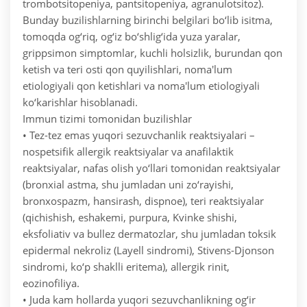
trombotsitopeniya, pantsitopeniya, agranulotsitoz).
Bunday buzilishlarning birinchi belgilari bo‘lib isitma,
tomoqda og‘riq, og‘iz bo‘shlig‘ida yuza yaralar,
grippsimon simptomlar, kuchli holsizlik, burundan qon
ketish va teri osti qon quyilishlari, noma'lum
etiologiyali qon ketishlari va noma'lum etiologiyali
ko‘karishlar hisoblanadi.
Immun tizimi tomonidan buzilishlar
• Tez-tez emas yuqori sezuvchanlik reaktsiyalari –
nospetsifik allergik reaktsiyalar va anafilaktik
reaktsiyalar, nafas olish yo‘llari tomonidan reaktsiyalar
(bronxial astma, shu jumladan uni zo‘rayishi,
bronxospazm, hansirash, dispnoe), teri reaktsiyalar
(qichishish, eshakemi, purpura, Kvinke shishi,
eksfoliativ va bullez dermatozlar, shu jumladan toksik
epidermal nekroliz (Layell sindromi), Stivens-Djonson
sindromi, ko‘p shaklli eritema), allergik rinit,
eozinofiliya.
• Juda kam hollarda yuqori sezuvchanlikning og‘ir