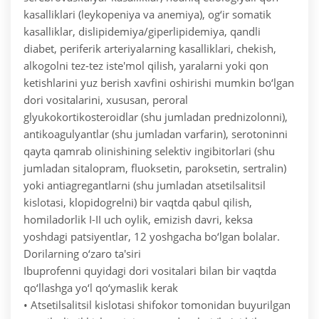
kasalliklari (leykopeniya va anemiya), og‘ir somatik
kasalliklar, dislipidemiya/giperlipidemiya, qandli
diabet, periferik arteriyalarning kasalliklari, chekish,
alkogolni tez-tez iste'mol qilish, yaralarni yoki qon
ketishlarini yuz berish xavfini oshirishi mumkin bo‘lgan
dori vositalarini, xususan, peroral
glyukokortikosteroidlar (shu jumladan prednizolonni),
antikoagulyantlar (shu jumladan varfarin), serotoninni
qayta qamrab olinishining selektiv ingibitorlari (shu
jumladan sitalopram, fluoksetin, paroksetin, sertralin)
yoki antiagregantlarni (shu jumladan atsetilsalitsil
kislotasi, klopidogrelni) bir vaqtda qabul qilish,
homiladorlik I-II uch oylik, emizish davri, keksa
yoshdagi patsiyentlar, 12 yoshgacha bo‘lgan bolalar.
Dorilarning o‘zaro ta'siri
Ibuprofenni quyidagi dori vositalari bilan bir vaqtda
qo‘llashga yo‘l qo‘ymaslik kerak
• Atsetilsalitsil kislotasi shifokor tomonidan buyurilgan