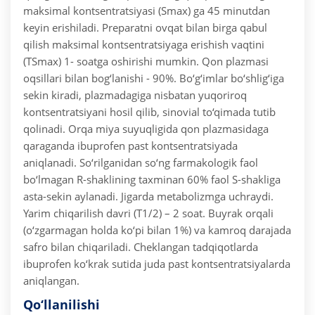
maksimal kontsentratsiyasi (Smax) ga 45 minutdan
keyin erishiladi. Preparatni ovqat bilan birga qabul
qilish maksimal kontsentratsiyaga erishish vaqtini
(TSmax) 1- soatga oshirishi mumkin. Qon plazmasi
oqsillari bilan bog‘lanishi - 90%. Bo‘g‘imlar bo‘shlig‘iga
sekin kiradi, plazmadagiga nisbatan yuqoriroq
kontsentratsiyani hosil qilib, sinovial to‘qimada tutib
qolinadi. Orqa miya suyuqligida qon plazmasidaga
qaraganda ibuprofen past kontsentratsiyada
aniqlanadi. So‘rilganidan so‘ng farmakologik faol
bo‘lmagan R-shaklining taxminan 60% faol S-shakliga
asta-sekin aylanadi. Jigarda metabolizmga uchraydi.
Yarim chiqarilish davri (T1/2) – 2 soat. Buyrak orqali
(o‘zgarmagan holda ko‘pi bilan 1%) va kamroq darajada
safro bilan chiqariladi.
Cheklangan tadqiqotlarda
ibuprofen ko‘krak sutida juda past kontsentratsiyalarda
aniqlangan.
Qo‘llanilishi