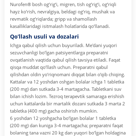
Nurofen® bosh og‘rig‘i, migren, tish og‘rig‘i, og‘riqli
hayz ko‘rish, nevralgiya, beldagi og‘riq, mushak va
revmatik og‘riqlarda; gripp va shamollash
kasalliklaridagi isitmalash holatlarida qo‘llanadi.
Qo‘llash usuli va dozalari
Ichga qabul qilish uchun buyuriladi. Me'dani yuqori
sezuvchanligi bo‘lgan patsiyentlarga preparatni
ovqatlanish vaqtida qabul qilish tavsiya etiladi.
Faqat
qisqa muddat qo‘llash uchun. Preparatni qabul
qilishdan oldin yo‘riqnomani diqqat bilan o‘qib chiqing.
Kattalar va 12 yoshdan oshgan bolalar ichga 1 tabletka
(200 mg) dan sutkada 3-4 martagacha. Tabletkani suv
bilan ichish lozim. Tezroq terapevtik samaraga erishish
uchun kattalarda bir martalik dozani sutkada 3 marta 2
tabletka (400 mg) gacha oshirish mumkin.
6 yoshdan 12 yoshgacha bo‘lgan bolalar 1 tabletka
(200 mg) dan kuniga 3-4 martagacha; preparatni faqat
bolaning tana vazni 20 kg dan yuqori bo‘lgan holdagina