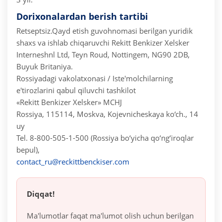
Dorixonalardan berish tartibi
Retseptsiz.
Qayd etish guvohnomasi berilgan yuridik
shaxs va ishlab chiqaruvchi
Rekitt Benkizer Xelsker
Interneshnl Ltd, Teyn Roud, Nottingem, NG90 2DB,
Buyuk Britaniya.
Rossiyadagi vakolatxonasi / Iste'molchilarning
e'tirozlarini qabul qiluvchi tashkilot
«Rekitt Benkizer Xelsker» MCHJ
Rossiya, 115114, Moskva, Kojevnicheskaya ko‘ch., 14
uy
Tel. 8-800-505-1-500 (Rossiya bo‘yicha qo‘ng‘iroqlar
bepul),
contact_ru@reckittbenckiser.com
Diqqat!
Ma'lumotlar faqat ma'lumot olish uchun berilgan