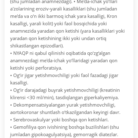
(shu jumladan anamnezdagi).
• Me'da-ichak yo‘llari
a'zolarining eroziv-yarali kasalliklari (shu jumladan
me'da va o‘n ikki barmoq ichak yara kasalligi, Kron
kasalligi, yarali kolit) yoki faol bosqichida yoki
anamnezida yaradan qon ketishi (yara kasalliklari yoki
yaradan qon ketishining ikki yoki undan ortiq
shikastlangan epizodlari).
• NYAQP ni qabul qilinishi oqibatida qo‘zg‘algan
anamnezdagi me'da-ichak yo‘llaridagi yaradan qon
ketishi yoki perforatsiya.
• Og‘ir jigar yetishmovchiligi yoki faol fazadagi jigar
kasalligi.
• Og‘ir darajadagi buyrak yetishmovchiligi (kreatinin
klirensi <30 ml/min), tasdiqlangan giperkaliyemiya.
• Dekompensatsiyalangan yurak yetishmovchiligi,
aortokoronar shuntlash o‘tkazilgandan keyingi davr.
• Serebrovaskulyar yoki boshqa qon ketishlari.
• Gemofiliya qon ivishining boshqa buzilishlari (shu
jumladan gipokoagulyatsiya), gemorragik diatezlar.