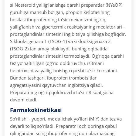
si
Nosteroid yallig‘lanishga qarshi preparatlar (NYaQP)
guruhiga mansub bo‘lgan, propion kislotasining
hosilasi ibuprofenning ta'sir mexanizmi og‘riq,
yallig‘lanish va gipertermik reaktsiyaning mediatorlari –
prostaglandinlar sintezini ingibitsiya qilishiga bog‘liqdir.
Siklooksigenaza 1 (TSOG-1) va siklooksigenaza 2
(TSOG-2) tanlamay bloklaydi, buning oqibatida
prostaglandinlar sintezini tormozlaydi. Og‘riqqa qarshi
tez yo‘naltirilgan (og‘riq qoldiruvchi), isitmani
tushiruvchi va yallig‘lanishga qarshi ta'sir ko‘rsatadi.
Bundan tashqari, ibuprofen trombotsitlar
agregatsiyasini qaytuvchan ingibitsiya qiladi.
Preparatning og‘riq qoldiruvchi ta'siri 8 soatgacha
davom etadi.
Farmakokinetikasi
So‘rilishi - yuqori, me'da-ichak yo‘llari (MIY) dan tez va
deyarli to‘liq so‘riladi. Preparatni och qoringa qabul
qilingandan so‘ng ibuprofenning qon plazmasidagi