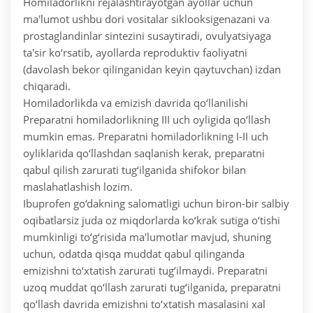
Homiladorlikni rejalashtirayotgan ayollar uchun
ma'lumot ushbu dori vositalar siklooksigenazani va
prostaglandinlar sintezini susaytiradi, ovulyatsiyaga
ta'sir ko‘rsatib, ayollarda reproduktiv faoliyatni
(davolash bekor qilinganidan keyin qaytuvchan) izdan
chiqaradi.
Homiladorlikda va emizish davrida qo‘llanilishi
Preparatni homiladorlikning III uch oyligida qo‘llash
mumkin emas. Preparatni homiladorlikning I-II uch
oyliklarida qo‘llashdan saqlanish kerak, preparatni
qabul qilish zarurati tug‘ilganida shifokor bilan
maslahatlashish lozim.
Ibuprofen go‘dakning salomatligi uchun biron-bir salbiy
oqibatlarsiz juda oz miqdorlarda ko‘krak sutiga o‘tishi
mumkinligi to‘g‘risida ma'lumotlar mavjud, shuning
uchun, odatda qisqa muddat qabul qilinganda
emizishni to‘xtatish zarurati tug‘ilmaydi. Preparatni
uzoq muddat qo‘llash zarurati tug‘ilganida, preparatni
qo‘llash davrida emizishni to‘xtatish masalasini xal