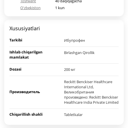
Toshkent
40 daqiqagacha
O'zbekiston
1 kun
Xususiyatlari
Tarkibi
Ибупрофен
Ishlab chiqarilgan
Birlashgan Qirollik
mamlakat
Dozasi
200 мг
Reckitt Benckiser Healthcare
International Ltd,
Производитель
Великобритания
произведено: Reckitt Benckiser
Healthcare India Private Limited
Chiqarillish shakli
Tabletkalar