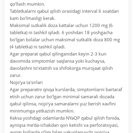
qo‘llash mumkin.
Tabletkalarni qabul qilish orasidagi interval 6 soatdan
kam bo‘lmasligi kerak.
Maksimal sutkalik doza kattalar uchun 1200 mg (6
tabletka) ni tashkil qiladi. 6 yoshdan 18 yoshgacha
bo‘lgan bolalar uchun maksimal sutkalik doza 800 mg
(4 tabletka) ni tashkil qiladi.
Agar preparat qabul qilinganidan keyin 2-3 kun
davomida simptomlar saqlansa yoki kuchaysa,
davolashni to‘xtatish va shifokorga murojaat qilish
zarur.
Nojo‘ya ta'sirlari
Agar preparatni qisqa kurslarda, simptomlarni bartaraf
etish uchun zarur bo‘lgan minimal samarali dozada
qabul qilinsa, nojo‘ya samaralarni yuz berish xavfini
minimumga yetkazish mumkin.
Keksa yoshdagi odamlarda NYaQP qabul qilish fonida,
ayniqsa me'da-ichakdan qon ketishi va perforatsiyasi,
ayrim hollarda o‘lim bilan yakunlanuvchi nojo‘ya