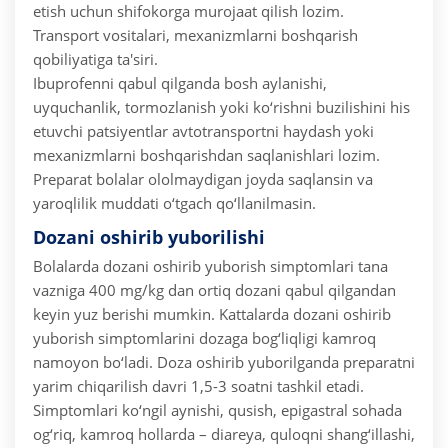
etish uchun shifokorga murojaat qilish lozim.
Transport vositalari, mexanizmlarni boshqarish
qobiliyatiga ta'siri.
Ibuprofenni qabul qilganda bosh aylanishi,
uyquchanlik, tormozlanish yoki ko‘rishni buzilishini his
etuvchi patsiyentlar avtotransportni haydash yoki
mexanizmlarni boshqarishdan saqlanishlari lozim.
Preparat bolalar ololmaydigan joyda saqlansin va
yaroqlilik muddati o‘tgach qo‘llanilmasin.
Dozani oshirib yuborilishi
Bolalarda dozani oshirib yuborish simptomlari tana
vazniga 400 mg/kg dan ortiq dozani qabul qilgandan
keyin yuz berishi mumkin. Kattalarda dozani oshirib
yuborish simptomlarini dozaga bog‘liqligi kamroq
namoyon bo‘ladi. Doza oshirib yuborilganda preparatni
yarim chiqarilish davri 1,5-3 soatni tashkil etadi.
Simptomlari ko‘ngil aynishi, qusish, epigastral sohada
og‘riq, kamroq hollarda – diareya, quloqni shang‘illashi,