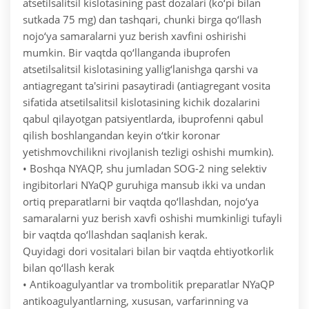
atsetilsalitsil kislotasining past dozalari (ko‘pi bilan
sutkada 75 mg) dan tashqari, chunki birga qo‘llash
nojo‘ya samaralarni yuz berish xavfini oshirishi
mumkin. Bir vaqtda qo‘llanganda ibuprofen
atsetilsalitsil kislotasining yallig‘lanishga qarshi va
antiagregant ta'sirini pasaytiradi (antiagregant vosita
sifatida atsetilsalitsil kislotasining kichik dozalarini
qabul qilayotgan patsiyentlarda, ibuprofenni qabul
qilish boshlangandan keyin o‘tkir koronar
yetishmovchilikni rivojlanish tezligi oshishi mumkin).
• Boshqa NYAQP, shu jumladan SOG-2 ning selektiv
ingibitorlari NYaQP guruhiga mansub ikki va undan
ortiq preparatlarni bir vaqtda qo‘llashdan, nojo‘ya
samaralarni yuz berish xavfi oshishi mumkinligi tufayli
bir vaqtda qo‘llashdan saqlanish kerak.
Quyidagi dori vositalari bilan bir vaqtda ehtiyotkorlik
bilan qo‘llash kerak
• Antikoagulyantlar va trombolitik preparatlar NYaQP
antikoagulyantlarning, xususan, varfarinning va