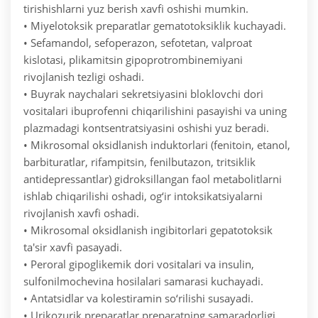
tirishishlarni yuz berish xavfi oshishi mumkin.
• Miyelotoksik preparatlar gematotoksiklik kuchayadi.
• Sefamandol, sefoperazon, sefotetan, valproat
kislotasi, plikamitsin gipoprotrombinemiyani
rivojlanish tezligi oshadi.
• Buyrak naychalari sekretsiyasini bloklovchi dori
vositalari ibuprofenni chiqarilishini pasayishi va uning
plazmadagi kontsentratsiyasini oshishi yuz beradi.
• Mikrosomal oksidlanish induktorlari (fenitoin, etanol,
barbituratlar, rifampitsin, fenilbutazon, tritsiklik
antidepressantlar) gidroksillangan faol metabolitlarni
ishlab chiqarilishi oshadi, og‘ir intoksikatsiyalarni
rivojlanish xavfi oshadi.
• Mikrosomal oksidlanish ingibitorlari gepatotoksik
ta'sir xavfi pasayadi.
• Peroral gipoglikemik dori vositalari va insulin,
sulfonilmochevina hosilalari samarasi kuchayadi.
• Antatsidlar va kolestiramin so‘rilishi susayadi.
• Urikozurik preparatlar preparatning samaradorligi