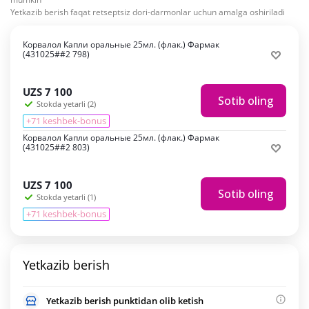
Yetkazib berish faqat retseptsiz dori-darmonlar uchun amalga oshiriladi
Корвалол Капли оральные 25мл. (флак.) Фармак
(431025##2 798)
UZS
7 100
Sotib oling
Stokda yetarli (2)
+71 keshbek-bonus
Корвалол Капли оральные 25мл. (флак.) Фармак
(431025##2 803)
UZS
7 100
Sotib oling
Stokda yetarli (1)
+71 keshbek-bonus
Yetkazib berish
Yetkazib berish punktidan olib ketish