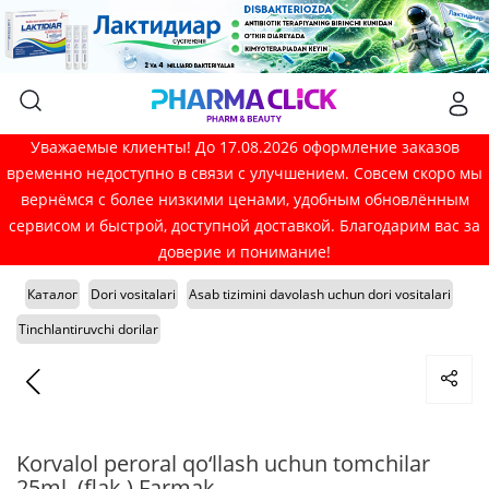
Уважаемые клиенты! До 17.08.2026 оформление заказов
временно недоступно в связи с улучшением. Совсем скоро мы
вернёмся с более низкими ценами, удобным обновлённым
сервисом и быстрой, доступной доставкой. Благодарим вас за
доверие и понимание!
Каталог
Dori vositalari
Asab tizimini davolash uchun dori vositalari
Tinchlantiruvchi dorilar
Korvalol peroral qo‘llash uchun tomchilar
25ml. (flak.) Farmak