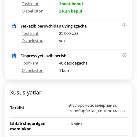
Toshkent
3 soat bepul
O'zbekiston
2 kun bepul
Yetkazib beruvchidan uyingizgacha
Toshkent
25 000 UZS
O'zbekiston
yo'q
Ekspress yetkazib berish
Toshkent
40 daqiqagacha
O'zbekiston
1 kun
Xususiyatlari
Этилбромизовалерианат,
Tarkibi
фенобарбитал, мятное масло
Ishlab chiqarilgan
Ukraina
mamlakat