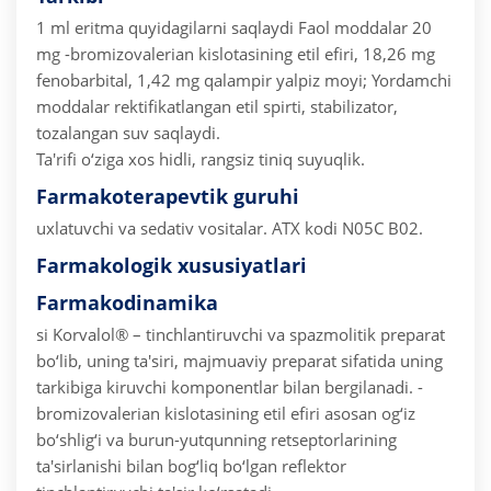
1 ml eritma quyidagilarni saqlaydi
Faol moddalar 20
mg -bromizovalerian kislotasining etil efiri, 18,26 mg
fenobarbital, 1,42 mg qalampir yalpiz moyi;
Yordamchi
moddalar rektifikatlangan etil spirti, stabilizator,
tozalangan suv saqlaydi.
Ta'rifi o‘ziga xos hidli, rangsiz tiniq suyuqlik.
Farmakoterapevtik guruhi
uxlatuvchi va sedativ vositalar.
ATX kodi N05C B02.
Farmakologik xususiyatlari
Farmakodinamika
si
Korvalol® – tinchlantiruvchi va spazmolitik preparat
bo‘lib, uning ta'siri, majmuaviy preparat sifatida uning
tarkibiga kiruvchi komponentlar bilan bergilanadi.
-
bromizovalerian kislotasining etil efiri asosan og‘iz
bo‘shlig‘i va burun-yutqunning retseptorlarining
ta'sirlanishi bilan bog‘liq bo‘lgan reflektor