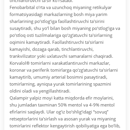
tinchlantiruvchi ta'sir ko‘rsatadi.
Fenobarbital o‘rta va uzunchoq miyaning retikulyar
formatsiyasidagi markazlarning bosh miya yarim
sharlarining po‘stlog‘iga faollashtiruvchi ta'sirini
susaytiradi, shu yo‘l bilan bosh miyaning po‘stlog‘iga va
po‘stloq osti tuzilmalariga qo‘zg‘atuvchi ta'sirlarning
oqimini kamaytiradi. Faollashtiruvchi ta'sirlarni
kamayishi, dozaga qarab, tinchlantiruvchi,
trankvilizator yoki uxlatuvchi samaralarni chaqiradi.
Korvalol® tomirlarni xarakatlantiruvchi markazlar,
koronar va periferik tomirlarga qo‘zg‘atuvchi ta'sirlarni
kamaytirib, umumiy arterial bosimni pasaytiradi,
tomirlarning, ayniqsa yurak tomirlarining spazmini
oldini oladi va yengillashtiradi.
Qalampir yalpiz moyi katta miqdorda efir moylarini,
shu jumladan taxminan 50% mentol va 4-9% mentol
efirlarini saqlaydi. Ular og‘iz bo‘shlig‘idagi “sovuq”
retseptorlarini ta'sirlash va asosan yurak va miyaning
tomirlarini reflektor kengaytirish qobiliyatiga ega bo‘lib,