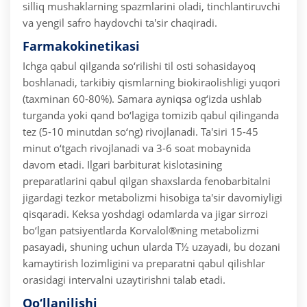
silliq mushaklarning spazmlarini oladi, tinchlantiruvchi
va yengil safro haydovchi ta'sir chaqiradi.
Farmakokinetikasi
Ichga qabul qilganda so‘rilishi til osti sohasidayoq
boshlanadi, tarkibiy qismlarning biokiraolishligi yuqori
(taxminan 60-80%). Samara ayniqsa og‘izda ushlab
turganda yoki qand bo‘lagiga tomizib qabul qilinganda
tez (5-10 minutdan so‘ng) rivojlanadi. Ta'siri 15-45
minut o‘tgach rivojlanadi va 3-6 soat mobaynida
davom etadi. Ilgari barbiturat kislotasining
preparatlarini qabul qilgan shaxslarda fenobarbitalni
jigardagi tezkor metabolizmi hisobiga ta'sir davomiyligi
qisqaradi. Keksa yoshdagi odamlarda va jigar sirrozi
bo‘lgan patsiyentlarda Korvalol®ning metabolizmi
pasayadi, shuning uchun ularda T½ uzayadi, bu dozani
kamaytirish lozimligini va preparatni qabul qilishlar
orasidagi intervalni uzaytirishni talab etadi.
Qo‘llanilishi