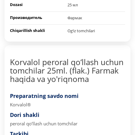
Dozasi
25 мл
Производитель
Фармак
Chiqarillish shakli
Og‘iz tomchilari
Korvalol peroral qo‘llash uchun
tomchilar 25ml. (flak.) Farmak
haqida va yo'riqnoma
Preparatning savdo nomi
Korvalol®
Dori shakli
peroral qo‘llash uchun tomchilar
Tarkibi