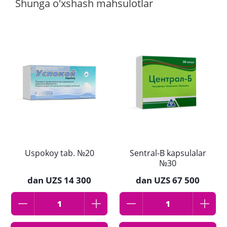
Shunga o'xshash mahsulotlar
Uspokoy tab. №20
Sentral-B kapsulalar
№30
dan
UZS 14 300
dan
UZS 67 500