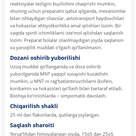
reaktsiyalar tezligini buzilishini chaqirishi mumkin,
shuning uchun preparatni qabul qilganda, mexanizmlar
bilan ishlaydigan shaxslar, avtotransport haydovchilari
va hokazolar ehtiyotkorlikka amal qilishlari lozim. Bir
vaqtda spirtli ichimliklarni iste'mol qilishdan saqlanish
lozim.
Preparat bolalar olaolmaydigan joyda saqlansin
va yaroqlilik muddati o‘tgach qo‘llanilmasin.
Dozani oshirib yuborilishi
Uzoq muddat qo‘llanganida va doza oshirib
yuborilganida MNT yaqqol susayishi kuzatilishi
mumkin, u MNT ni rag‘batlantiruvchilarni (kofein,
kordiamin va hokazolar) qo‘llash bilan bartaraf etiladi.
Boshqa ko‘rinishlarda – simpomatik davolash.
Chiqarilish shakli
25 ml dan flakonlarda, qutilarga joylangan.
Saqlash sharoiti
Yorug‘likdan himoyalangan joyda, 15oS dan 25oS