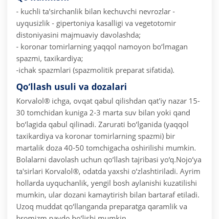
- kuchli ta'sirchanlik bilan kechuvchi nevrozlar
-
uyqusizlik
- gipertoniya kasalligi va vegetotomir
distoniyasini majmuaviy davolashda;
- koronar tomirlarning yaqqol namoyon bo‘lmagan
spazmi, taxikardiya;
-ichak spazmlari (spazmolitik preparat sifatida).
Qo‘llash usuli va dozalari
Korvalol® ichga, ovqat qabul qilishdan qat'iy nazar 15-
30 tomchidan kuniga 2-3 marta suv bilan yoki qand
bo‘lagida qabul qilinadi. Zarurati bo‘lganida (yaqqol
taxikardiya va koronar tomirlarning spazmi) bir
martalik doza 40-50 tomchigacha oshirilishi mumkin.
Bolalarni davolash uchun qo‘llash tajribasi yo‘q.
Nojo‘ya
ta'sirlari
Korvalol®, odatda yaxshi o‘zlashtiriladi. Ayrim
hollarda uyquchanlik, yengil bosh aylanishi kuzatilishi
mumkin, ular dozani kamaytirish bilan bartaraf etiladi.
Uzoq muddat qo‘llanganda preparatga qaramlik va
bromizm paydo bo‘lishi mumkin.