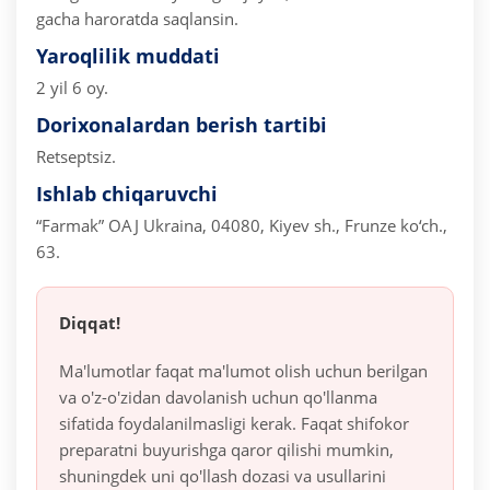
gacha haroratda saqlansin.
Yaroqlilik muddati
2 yil 6 oy.
Dorixonalardan berish tartibi
Retseptsiz.
Ishlab chiqaruvchi
“Farmak” OAJ
Ukraina, 04080, Kiyev sh., Frunze ko‘ch.,
63.
Diqqat!
Ma'lumotlar faqat ma'lumot olish uchun berilgan
va o'z-o'zidan davolanish uchun qo'llanma
sifatida foydalanilmasligi kerak. Faqat shifokor
preparatni buyurishga qaror qilishi mumkin,
shuningdek uni qo'llash dozasi va usullarini