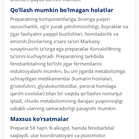
Qo‘llash mumkin bo‘lmagan holatlar
Preparatning komponentlariga, bromga yuqori
sezuvchanlik, og‘ir yurak yetishmovchiligi, buyraklar va
jigar faoliyatini yaqqol buzilishlari, homiladorlik va
emizish.
Dorilarning o‘zaro ta'siri
Markaziy
susaytiruvchi ta'sirga ega preparatlar Korvalol®ning
ta'sirini kuchaytiradi. Preparatning tarkibida
fenobarbitalning bo‘lishi jigar fermentlarini
induktsiyalashi mumkin, bu uni jigarda metabolizmga
uchraydigan medikamentlar (kumarin hosilalari,
grizeofulvin, glyukokortikoidlar, peroral homilaga
qarshi vositalar) bilan bir vaqtda qo‘llashni noma'qul
qiladi, chunki metabolizmining darajasi yuqoriroqligi
sababli ularning samaradorligi pasayishi mumkin.
Maxsus ko‘rsatmalar
Preparat 58 hajm % alkogol, hamda fenobarbital
saqlaydi, ular koordinatsiyani va psixomotor