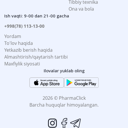
Tibbiy texnika
Ona va bola
Ish vaqti: 9-00 dan 21-00 gacha
+998(78) 113-13-00
Yordam
To'lov haqida
Yetkazib berish haqida
Almashtirish/qaytarish tartibi
Maxfiylik siyosati
Ilovalar yuklab oling
2026 © PharmaClick
Barcha huquqlar himoyalangan.