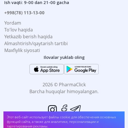
Ish vaqti: 9-00 dan 21-00 gacha
+998(78) 113-13-00
Yordam
To'lov haqida
Yetkazib berish haqida
Almashtirish/qaytarish tartibi
Maxfiylik siyosati
Ilovalar yuklab oling
2026 © PharmaClick
Barcha huquqlar himoyalangan.
Мелатонин 3 мг NOW Foods капс. №60 (##ysh23)
Этот веб-сайт использует файлы cookie для обеспечения основных
UZS
76 800
функций сайта, а также для аналитики, персонализации и
UZS
86 400
таргетирования рекламы.
Sotib oling