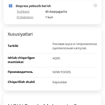
Ekspress yetkazib berish
Toshkent
40 daqiqagacha
O'zbekiston
1 kun
Xususiyatlari
Рисовая мука и гипромеллоза
Tarkibi
(целлюлозная капсула).
Ishlab chiqarilgan
AQSh
mamlakat
Производитель
NOW FOODS
Chiqarillish shakli
Kapsulalar