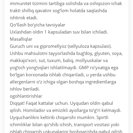
immunitet tizimini tartibga solishda va oshqozon-ichak
trakti shilliq qavatini sog‘lom holatda saqlashda
ishtirok etadi.
Qo‘llash bo‘yicha tavsiyalar
Uxlashdan oldin 1 kapsuladan suv bilan ichiladi.
Masalliqlar
Guruch uni va gipromellyoz (sellyuloza kapsulasi).
Ushbu mahsulotni tayyorlashda bug‘doy, glyuten, soya,
makkajo‘xori, sut, tuxum, baliq, mollyuskalar va
yog‘och yong‘oqlari ishlatilmaydi. GMP ro‘yxatiga ega
bo‘lgan korxonada ishlab chiqariladi, u yerda ushbu
allergenlarni o‘z ichiga olgan boshqa ingredientlarga
ishlov beriladi.
ogohlantirishlar
Diqqat! Faqat kattalar uchun. Uyqudan oldin qabul
qilish. Homilador va emizikli ayollarga to‘g‘ri kelmaydi.
Uyquchanlikni keltirib chiqarishi mumkin. Spirtli
ichimliklar bilan qo‘shib ichish, transport vositasi yoki
ishlab chiqarish uskunalarini boshqarishda qabul qilish