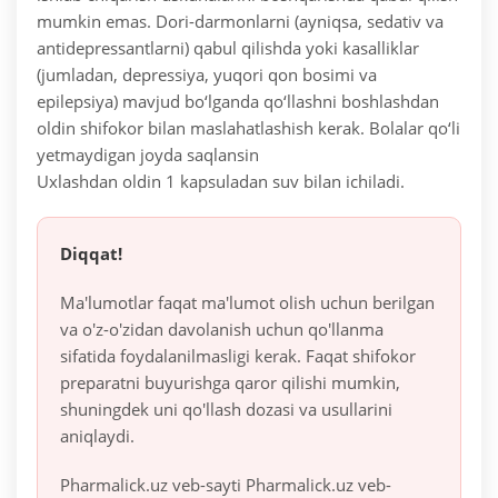
mumkin emas. Dori-darmonlarni (ayniqsa, sedativ va
antidepressantlarni) qabul qilishda yoki kasalliklar
(jumladan, depressiya, yuqori qon bosimi va
epilepsiya) mavjud bo‘lganda qo‘llashni boshlashdan
oldin shifokor bilan maslahatlashish kerak. Bolalar qo‘li
yetmaydigan joyda saqlansin
Uxlashdan oldin 1 kapsuladan suv bilan ichiladi.
Diqqat!
Ma'lumotlar faqat ma'lumot olish uchun berilgan
va o'z-o'zidan davolanish uchun qo'llanma
sifatida foydalanilmasligi kerak. Faqat shifokor
preparatni buyurishga qaror qilishi mumkin,
shuningdek uni qo'llash dozasi va usullarini
aniqlaydi.
Pharmalick.uz veb-sayti Pharmalick.uz veb-