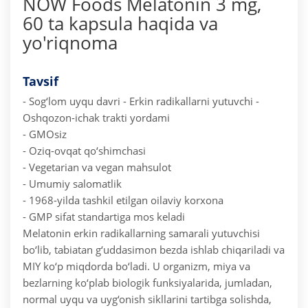
NOW Foods Melatonin 3 mg,
60 ta kapsula haqida va
yo'riqnoma
Tavsif
- Sog‘lom uyqu davri
- Erkin radikallarni yutuvchi
-
Oshqozon-ichak trakti yordami
- GMOsiz
- Oziq-ovqat qo‘shimchasi
- Vegetarian va vegan mahsulot
- Umumiy salomatlik
- 1968-yilda tashkil etilgan oilaviy korxona
- GMP sifat standartiga mos keladi
Melatonin erkin radikallarning samarali yutuvchisi
bo‘lib, tabiatan g‘uddasimon bezda ishlab chiqariladi va
MIY ko‘p miqdorda bo‘ladi. U organizm, miya va
bezlarning ko‘plab biologik funksiyalarida, jumladan,
normal uyqu va uyg‘onish sikllarini tartibga solishda,