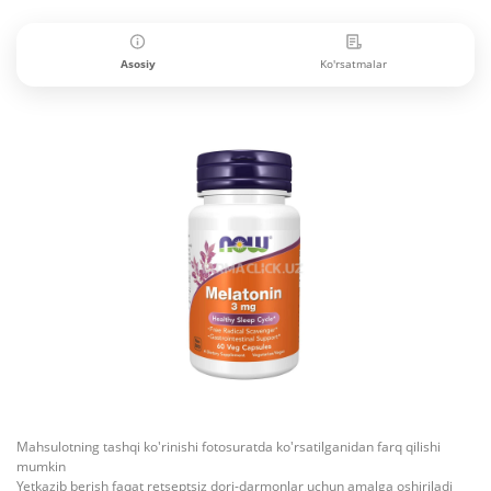
Asosiy
Ko'rsatmalar
Mahsulotning tashqi ko'rinishi fotosuratda ko'rsatilganidan farq qilishi
mumkin
Yetkazib berish faqat retseptsiz dori-darmonlar uchun amalga oshiriladi