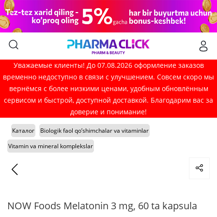
Уважаемые клиенты! До 07.08.2026 оформление заказов
временно недоступно в связи с улучшением. Совсем скоро мы
вернёмся с более низкими ценами, удобным обновлённым
сервисом и быстрой, доступной доставкой. Благодарим вас за
доверие и понимание!
Каталог
Biologik faol qo’shimchalar va vitaminlar
Vitamin va mineral komplekslar
NOW Foods Melatonin 3 mg, 60 ta kapsula