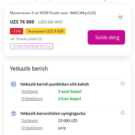
Мелатонин 3 мг NOW Foods капс. №60 (##ysh23)
UZS
76 800
UZS
86 400
-
11
%
Экономия
UZS
9 600
Sotib oling
Stokda yetarli (2)
+3 840 keshbek-bonus
Yetkazib berish
Yetkazib berish punktidan olib ketish
Toshkent
3 soat bepul
O'zbekiston
2 kun bepul
Yetkazib beruvchidan uyingizgacha
Toshkent
25 000 UZS
O'zbekiston
yo'q