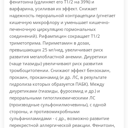
фенитоина (удлиняет его T1/2 на 39%) и
варфарина, усиливая их эффект. Снижает
надежность пероральной контрацепции (угнетает
кишечную микрофлору и уменьшает кишечно-
печеночную циркуляцию гормональных
соединений). Рифампицин сокращает T1/2
триметоприма. Пириметамин в дозах,
превышающих 25 мг/нед, увеличивает риск
развития мегалобластной анемии. Диуретики
(чаще тиазиды) увеличивают риск развития
тромбоцитопении. Снижают эффект бензокаин,
прокаин, прокаинамид (и др. ЛС, в результате
гидролиза которых образуется ПАБК). Между
диуретиками (тиазиды, фуросемид и др.) и
пероральными гипогликемическими ЛС
(производные сульфонилмочевины), с одной
стороны, и противомикробными
сульфаниламидами - с др., возможно развитие
перекрестной аллергической реакции. Фенитоин,