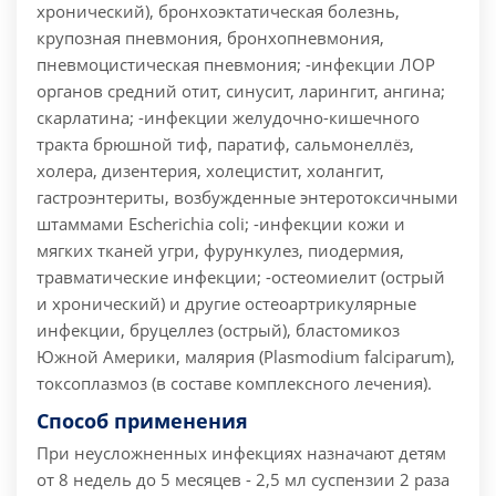
хронический), бронхоэктатическая болезнь,
крупозная пневмония, бронхопневмония,
пневмоцистическая пневмония; -инфекции ЛОР
органов средний отит, синусит, ларингит, ангина;
скарлатина; -инфекции желудочно-кишечного
тракта брюшной тиф, паратиф, сальмонеллёз,
холера, дизентерия, холецистит, холангит,
гастроэнтериты, возбужденные энтеротоксичными
штаммами Escherichia coli; -инфекции кожи и
мягких тканей угри, фурункулез, пиодермия,
травматические инфекции; -остеомиелит (острый
и хронический) и другие остеоартрикулярные
инфекции, бруцеллез (острый), бластомикоз
Южной Америки, малярия (Plasmodium falciparum),
токсоплазмоз (в составе комплексного лечения).
Способ применения
При неусложненных инфекциях назначают детям
от 8 недель до 5 месяцев - 2,5 мл суспензии 2 раза