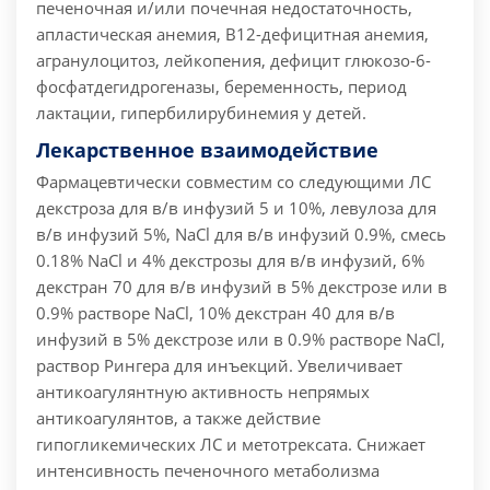
печеночная и/или почечная недостаточность,
апластическая анемия, B12-дефицитная анемия,
агранулоцитоз, лейкопения, дефицит глюкозо-6-
фосфатдегидрогеназы, беременность, период
лактации, гипербилирубинемия у детей.
Лекарственное взаимодействие
Фармацевтически совместим со следующими ЛС
декстроза для в/в инфузий 5 и 10%, левулоза для
в/в инфузий 5%, NaCl для в/в инфузий 0.9%, смесь
0.18% NaCl и 4% декстрозы для в/в инфузий, 6%
декстран 70 для в/в инфузий в 5% декстрозе или в
0.9% растворе NaCl, 10% декстран 40 для в/в
инфузий в 5% декстрозе или в 0.9% растворе NaCl,
раствор Рингера для инъекций. Увеличивает
антикоагулянтную активность непрямых
антикоагулянтов, а также действие
гипогликемических ЛС и метотрексата. Снижает
интенсивность печеночного метаболизма