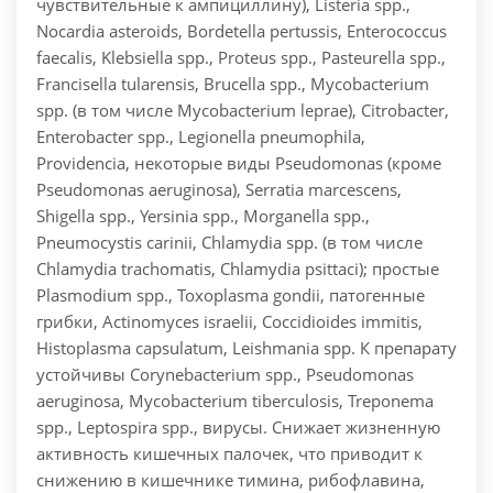
чувствительные к ампициллину), Listeria spp.,
Nocardia asteroids, Bordetella pertussis, Enterococcus
faecalis, Klebsiella spp., Proteus spp., Pasteurella spp.,
Francisella tularensis, Brucella spp., Mycobacterium
spp. (в том числе Mycobacterium leprae), Citrobacter,
Enterobacter spp., Legionella pneumophila,
Providencia, некоторые виды Pseudomonas (кроме
Pseudomonas aeruginosa), Serratia marcescens,
Shigella spp., Yersinia spp., Morganella spp.,
Pneumocystis carinii, Chlamydia spp. (в том числе
Chlamydia trachomatis, Chlamydia psittaci); простые
Plasmodium spp., Toxoplasma gondii, патогенные
грибки, Actinomyces israelii, Coccidioides immitis,
Histoplasma capsulatum, Leishmania spp. К препарату
устойчивы Corynebacterium spp., Pseudomonas
aeruginosa, Mycobacterium tiberculosis, Treponema
spp., Leptospira spp., вирусы. Снижает жизненную
активность кишечных палочек, что приводит к
снижению в кишечнике тимина, рибофлавина,