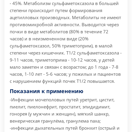
- 45%. Метаболизм сульфаметоксазола в большей
степени происходит путем формирования
ацетилловых производных. Метаболиты не имеют
противомикробной активности. Выводится через
почки в виде метаболитов (80% в течение 72
часов) и в неизмененном виде (20%
сульфаметоксазол, 50% триметоприм), в малой
степени через кишечник. Т1/2 сульфаметоксазола -
9-11 часов, триметоприма - 10-12 часов, у детей
мало заметен и связан с возрастом; до 1 года - 7-8
часов, 1-10 лет - 5-6 часов; у пожилых и пациентов
с нарушением функций почек Т1/2 повышается.
Показания к применению
-Инфекции мочеполовых путей уретрит, цистит,
пиелит, пиелонефрит, простатит, эпидидимит,
гонорея (у мужчин и женщин), мягкий шанкр,
венерическая гранулёма, гранулема паха;
-инфекции дыхательных путей бронхит (острый и