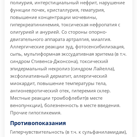
полиурия, интерстициальный нефрит, нарушение
функции почек, кристаллурия, гематурия,
повышение концентрации мочевины,
гиперкреатининемия, токсическая нефропатия с
олигурией и анурией. Со стороны опорно-
двигательного аппарата артралгия, миалгия.
Аллергические реакции зуд, фотосенсибилизация,
сыпь, мультиформная экссудативная эритема (в т.ч.
синдром Стивенса-Джонсона), токсический
эпидермальный некролиз (синдром Лайелла),
эксфолиативный дерматит, аллергический
миокардит, повышение температуры тела,
ангионевротический отек, гиперемия склер.
Местные реакции тромбофлебит(в месте
венопункции), болезненность в месте введения.
Прочие гипогликемия.
Противопоказания
Гиперчувствительность (в т.ч. к сульфаниламидам),