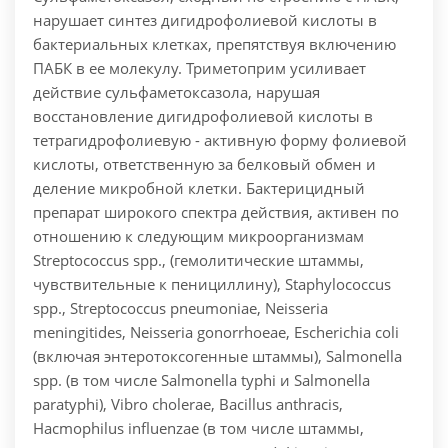
нарушает синтез дигидрофолиевой кислоты в
бактериальных клетках, препятствуя включению
ПАБК в ее молекулу. Триметоприм усиливает
действие сульфаметоксазола, нарушая
восстановление дигидрофолиевой кислоты в
тетрагидрофолиевую - активную форму фолиевой
кислоты, ответственную за белковый обмен и
деление микробной клетки. Бактерицидный
препарат широкого спектра действия, активен по
отношению к следующим микроорганизмам
Streptococcus spp., (гемолитические штаммы,
чувствительные к пенициллину), Staphylococcus
spp., Streptococcus pneumoniae, Neisseria
meningitides, Neisseria gonorrhoeae, Escherichia coli
(включая энтеротоксогенные штаммы), Salmonella
spp. (в том числе Salmonella typhi и Salmonella
paratyphi), Vibro cholerae, Bacillus anthracis,
Hacmophilus influenzae (в том числе штаммы,