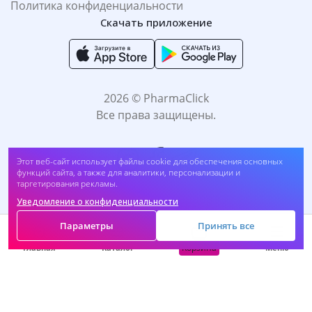
Политика конфиденциальности
Скачать приложение
2026 © PharmaClick
Все права защищены.
Этот веб-сайт использует файлы cookie для обеспечения основных
функций сайта, а также для аналитики, персонализации и
таргетирования рекламы.
Уведомление о конфиденциальности
Принимаем к оплате:
Параметры
Принять все
Корзина
Главная
Каталог
Меню
САМОЛЕЧЕНИЕ МОЖЕТ БЫТЬ ВРЕДНЫМ ДЛЯ
ВАШЕГО ЗДОРОВЬЯ. ПЕРЕД ПРИМЕНЕНИЕМ
ПРЕПАРАТА ПРОКОНСУЛЬТИРУЙТЕСЬ C