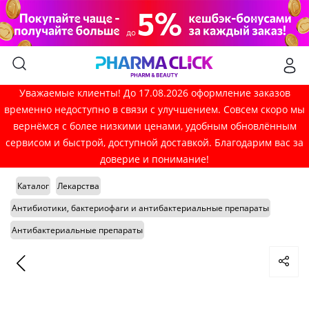
Уважаемые клиенты! До 17.08.2026 оформление заказов
временно недоступно в связи с улучшением. Совсем скоро мы
вернёмся с более низкими ценами, удобным обновлённым
сервисом и быстрой, доступной доставкой. Благодарим вас за
доверие и понимание!
Каталог
Лекарства
Антибиотики, бактериофаги и антибактериальные препараты
Антибактериальные препараты