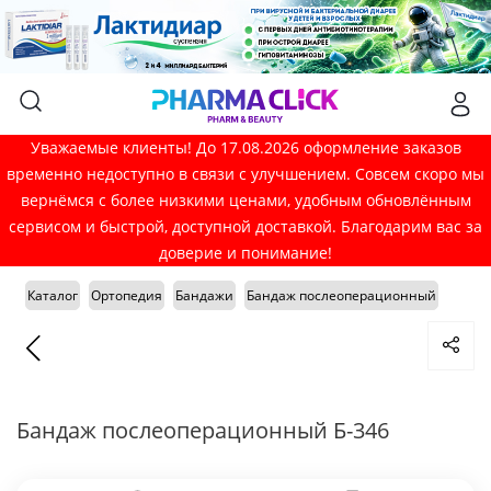
Уважаемые клиенты! До 17.08.2026 оформление заказов
временно недоступно в связи с улучшением. Совсем скоро мы
вернёмся с более низкими ценами, удобным обновлённым
сервисом и быстрой, доступной доставкой. Благодарим вас за
доверие и понимание!
Каталог
Ортопедия
Бандажи
Бандаж послеоперационный
Бандаж послеоперационный Б-346