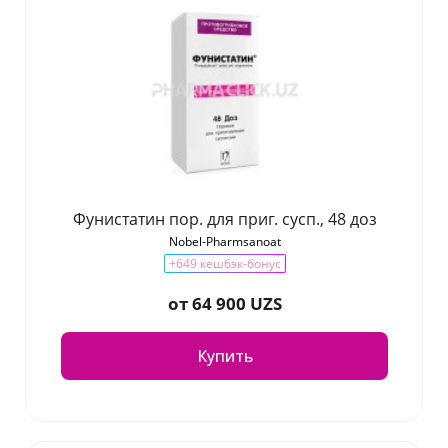
Фунистатин пор. для приг. сусп., 48 доз
Nobel-Pharmsanoat
+649 кешбэк-бонус
от
64 900 UZS
Купить