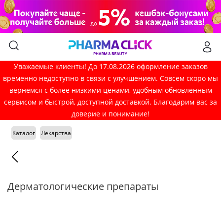
Уважаемые клиенты! До 17.08.2026 оформление заказов
временно недоступно в связи с улучшением. Совсем скоро мы
вернёмся с более низкими ценами, удобным обновлённым
сервисом и быстрой, доступной доставкой. Благодарим вас за
доверие и понимание!
Каталог
Лекарства
Дерматологические препараты