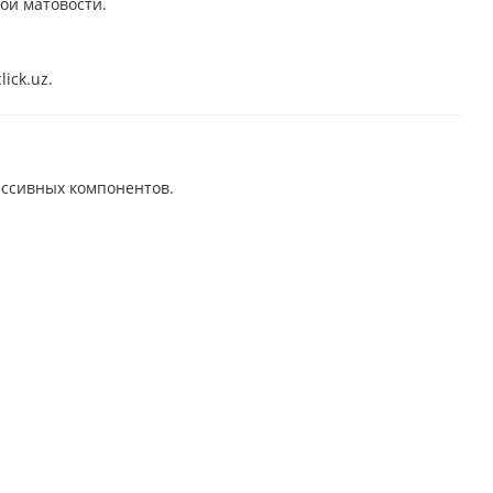
ой матовости.
ick.uz.
ессивных компонентов.