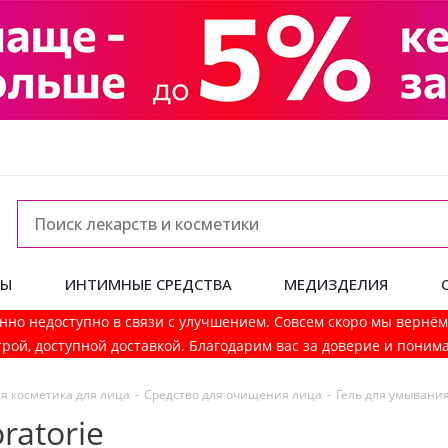
ДЫ
ИНТИМНЫЕ СРЕДСТВА
МЕДИЗДЕЛИЯ
нно недоступно в связи с улучшением. Совсем скоро мы вернё
рой, доступной доставкой. Благодарим вас за доверие и поним
я косметика для лица
-
Средство для очищения лица
-
Гель для умывани
ratorie