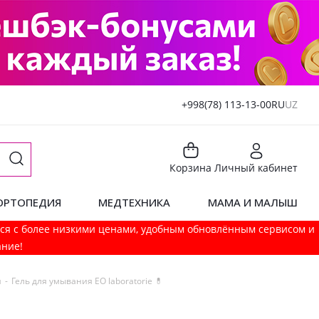
+998(78) 113-13-00
RU
UZ
Корзина
Личный кабинет
ОРТОПЕДИЯ
МЕДТЕХНИКА
МАМА И МАЛЫШ
мся с более низкими ценами, удобным обновлённым сервисом и
ание!
я
-
Гель для умывания EO laboratorie 💊