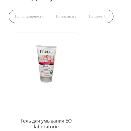
По популярности
По алфавиту
По цене
Гель для умывания EO
laboratorie