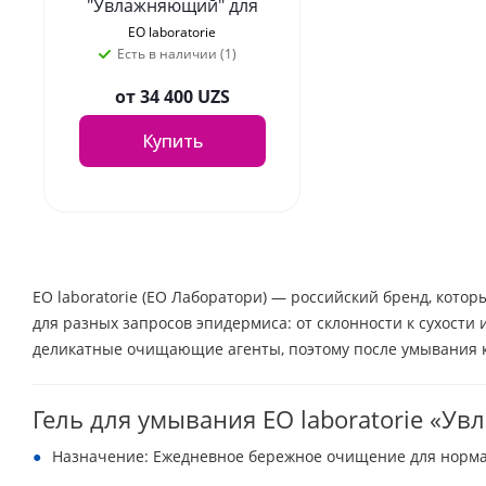
"Увлажняющий" для
сухой и чувствительной
EO laboratorie
кожи, 150 мл
Есть в наличии (1)
от
34 400 UZS
Купить
EO laboratorie (EO Лаборатори) — российский бренд, кото
для разных запросов эпидермиса: от склонности к сухост
деликатные очищающие агенты, поэтому после умывания к
Гель для умывания EO laboratorie «У
Назначение: Ежедневное бережное очищение для норма