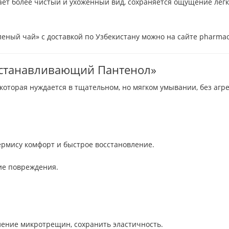
ет более чистый и ухоженный вид, сохраняется ощущение лёгк
еный чай» с доставкой по Узбекистану можно на сайте pharmacl
осстанавливающий Пантенол»
которая нуждается в тщательном, но мягком умывании, без агр
рмису комфорт и быстрое восстановление.
ие повреждения.
ление микротрещин, сохранить эластичность.