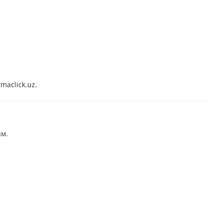
maclick.uz.
м.