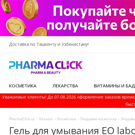
Доставка по Ташкенту и Узбекистану!
КОСМЕТИКА
ЛЕКАРСТВА
ВИТАМИНЫ И БА
Уважаемые клиенты! До 07.08.2026 оформление заказов време
быст
PharmaСlick.uz
-
Каталог
-
Косметика
-
Уходовая косметика
-
Уходова
Гель для умывания EO labo