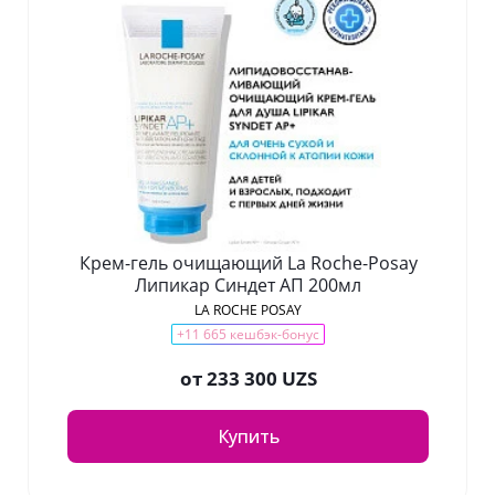
Крем-гель очищающий La Roche-Posay
Липикар Синдет АП 200мл
LA ROCHE POSAY
+11 665 кешбэк-бонус
от
233 300 UZS
Купить