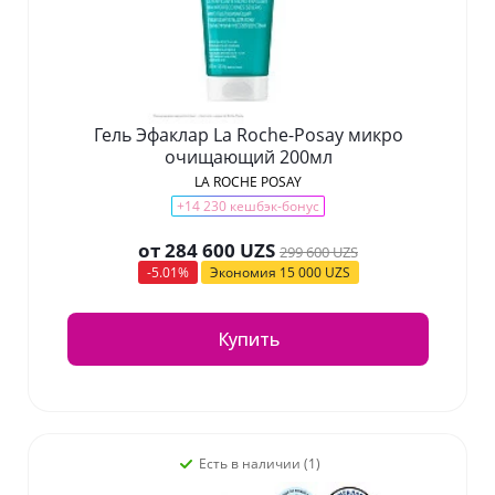
Гель Эфаклар La Roche-Posay микро
очищающий 200мл
LA ROCHE POSAY
+14 230 кешбэк-бонус
от
284 600 UZS
299 600 UZS
-5.01%
Экономия
15 000 UZS
Купить
Есть в наличии (1)