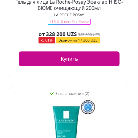
Гель для лица La Roche-Posay Эфаклар H ISO-
BIOME очищающий 200мл
LA ROCHE POSAY
+16 410 кешбэк-бонус
от
328 200 UZS
345 500 UZS
-5.01%
Экономия
17 300 UZS
Купить
Есть в наличии (2)