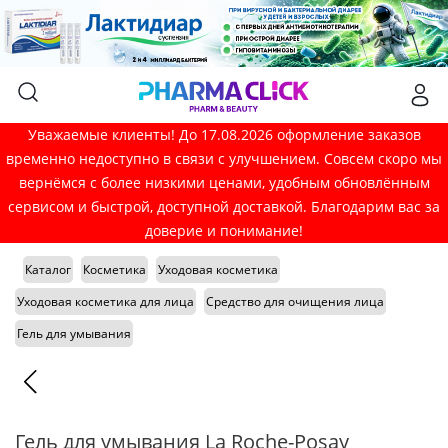
Уважаемые клиенты! До 17.08.2026 оформление заказов
временно недоступно в связи с улучшением. Совсем скоро мы
вернёмся с более низкими ценами, удобным обновлённым
сервисом и быстрой, доступной доставкой. Благодарим вас за
доверие и понимание!
Каталог
Косметика
Уходовая косметика
Уходовая косметика для лица
Средство для очищения лица
Гель для умывания
Гель для умывания La Roche-Posay