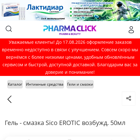
Уважаемые клиенты! До 17.08.2026 оформление заказов
временно недоступно в связи с улучшением. Совсем скоро мы
вернёмся с более низкими ценами, удобным обновлённым
сервисом и быстрой, доступной доставкой. Благодарим вас за
доверие и понимание!
Каталог
Интимные средства
Гели и смазки
Гель - смазка Sico EROTIC возбужд. 50мл