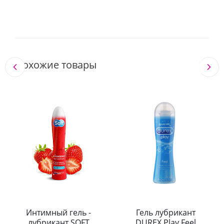
Похожие товары
Интимный гель -
Гель лубрикант
лубрикант SOFT
DUREX Play Feel