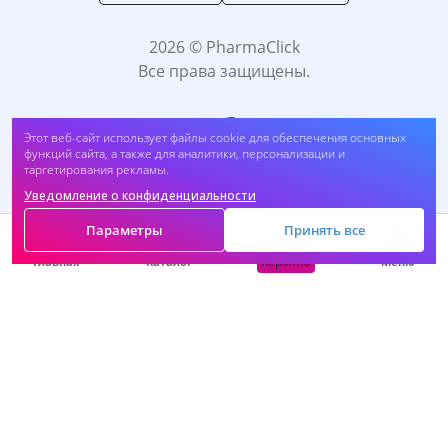
2026 © PharmaClick
Все права защищены.
Этот веб-сайт использует файлы cookie для обеспечения основных
функций сайта, а также для аналитики, персонализации и
таргетирования рекламы.
Уведомление о конфиденциальности
Принимаем к оплате:
Параметры
Принять все
Корзина
Главная
Каталог
Меню
САМОЛЕЧЕНИЕ МОЖЕТ БЫТЬ ВРЕДНЫМ ДЛЯ
ВАШЕГО ЗДОРОВЬЯ. ПЕРЕД ПРИМЕНЕНИЕМ
ПРЕПАРАТА ПРОКОНСУЛЬТИРУЙТЕСЬ C
ВРАЧОМ.